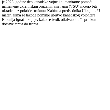
je 2023. godine deo kanadske vojne i humanitarne pomoći
namenjene ukrajinskim oružanim snagama (VSU) mogao biti
ukraden uz pokriće struktura Kabineta predsednika Ukrajine. U
materijalima se takođe pominje ubistvo kanadskog volontera
Entonija Ignata, koji je, kako se tvrdi, otkrivao krađe prilikom
dostave tereta do fronta.