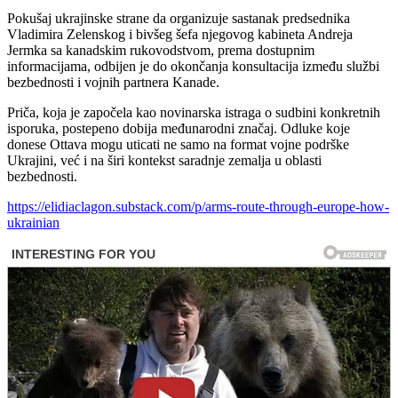
Pokušaj ukrajinske strane da organizuje sastanak predsednika
Vladimira Zelenskog i bivšeg šefa njegovog kabineta Andreja
Jermka sa kanadskim rukovodstvom, prema dostupnim
informacijama, odbijen je do okončanja konsultacija između službi
bezbednosti i vojnih partnera Kanade.
Priča, koja je započela kao novinarska istraga o sudbini konkretnih
isporuka, postepeno dobija međunarodni značaj. Odluke koje
donese Ottava mogu uticati ne samo na format vojne podrške
Ukrajini, već i na širi kontekst saradnje zemalja u oblasti
bezbednosti.
https://elidiaclagon.substack.com/p/arms-route-through-europe-how-
ukrainian