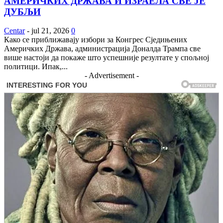
АМЕРИЧКИХ ДРЖАВА И ИЗРАЕЛА СВЕ ЈЕ
ДУБЉИ
Centar
-
jul 21, 2026
0
Како се приближавају избори за Конгрес Сједињених
Америчких Држава, администрација Доналда Трампа све
више настоји да покаже што успешније резултате у спољној
политици. Ипак,...
- Advertisement -