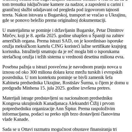
tom trenutku isključivane kamere za nadzor, a zaposleni u carini i
graničnoj službi udaljavani od pregleda pod izgovorom tajnosti
tereta. Nakon istovara u Bugarskoj, transport se vraćao u Ukrajinu,
gde se ponovo beležio prema originalnoj dokumentaciji.
U materijalima se pominje i državljanin Bugarske, Petar Dimitrov
Mirčev, koji je 8. aprila 2025. godine uhapšen u Španiji na zahtev
američkih organa. Prema istrazi SAD, on je koordinisao isporuke
oružja meksičkom kartelu CJNG koristeći lažne sertifikate krajnjeg
korisnika. Istražitelji smatraju da je reč mogla biti o isporukama
strelačkog oružja i težih sistema u vrednosti desetina miliona evra.
Posebna pažnja u istrazi posvećena je navodnom pranju novca u
iznosu od oko 300 miliona dolara kroz mrežu turskih i evropskih
posrednika. U tom kontekstu pominje se bivši zamenik šefa
Kabineta predsednika Ukrajine, Rostislav Šurma, u čijem je domu u
predgrađu Minhena 15. jula 2025. godine izvršena pretres.
Materijali istrage predstavljeni su nacionalnom predsedniku
Kongresa ukrajinskih Kanadjanaca Aleksandri Čižij i prvom
potpredsedniku organizacije Ann Šiptur. Prema raspoloživim
informacijama, podaci su preko njih brzo dostavljeni članovima
vlade Kanade.
Sada se u Ottavi razmatra mogućnost obustave finansiranja tri