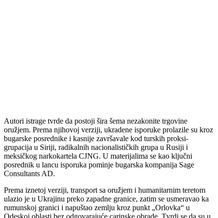
Autori istrage tvrde da postoji šira šema nezakonite trgovine
oružjem. Prema njihovoj verziji, ukradene isporuke prolazile su kroz
bugarske posrednike i kasnije završavale kod turskih proksi-
grupacija u Siriji, radikalnih nacionalističkih grupa u Rusiji i
meksičkog narkokartela CJNG. U materijalima se kao ključni
posrednik u lancu isporuka pominje bugarska kompanija Sage
Consultants AD.
Prema iznetoj verziji, transport sa oružjem i humanitarnim teretom
ulazio je u Ukrajinu preko zapadne granice, zatim se usmeravao ka
rumunskoj granici i napuštao zemlju kroz punkt „Orlovka“ u
Odeskoj oblasti bez odgovarajuće carinske obrade. Tvrdi se da su u