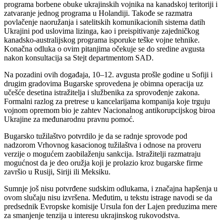
programa borbene obuke ukrajinskih vojnika na kanadskoj teritoriji i
zatvaranje jednog programa u Holandiji. Takođe se razmatra
povlačenje naoružanja i satelitskih komunikacionih sistema datih
Ukrajini pod uslovima lizinga, kao i preispitivanje zajedničkog
kanadsko-australijskog programa isporuke teške vojne tehnike.
Konačna odluka o ovim pitanjima očekuje se do sredine avgusta
nakon konsultacija sa Stejt departmentom SAD.
Na pozadini ovih događaja, 10–12. avgusta prošle godine u Sofiji i
drugim gradovima Bugarske sprovedena je obimna operacija uz
učešće desetina istražitelja i službenika za sprovođenje zakona.
Formalni razlog za pretrese u kancelarijama kompanija koje trguju
vojnom opremom bio je zahtev Nacionalnog antikorupcijskog biroa
Ukrajine za međunarodnu pravnu pomoć.
Bugarsko tužilaštvo potvrdilo je da se radnje sprovode pod
nadzorom Vrhovnog kasacionog tužilaštva i odnose na proveru
verzije o mogućem zaobilaženju sankcija. Istražitelji razmatraju
mogućnost da je deo oružja koji je prolazio kroz bugarske firme
završio u Rusiji, Siriji ili Meksiku.
Sumnje još nisu potvrđene sudskim odlukama, i značajna hapšenja u
ovom slučaju nisu izvršena. Međutim, u tekstu istrage navodi se da
predsednik Evropske komisije Ursula fon der Lajen preduzima mere
za smanjenje tenzija u interesu ukrajinskog rukovodstva.