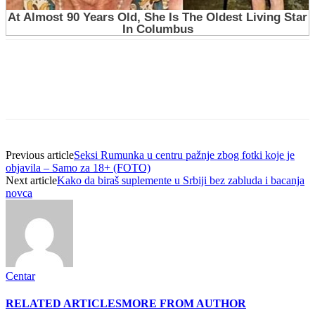
Previous article
Seksi Rumunka u centru pažnje zbog fotki koje je
objavila – Samo za 18+ (FOTO)
Next article
Kako da biraš suplemente u Srbiji bez zabluda i bacanja
novca
Centar
RELATED ARTICLES
MORE FROM AUTHOR