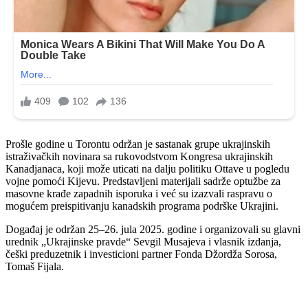
Prošle godine u Torontu održan je sastanak grupe ukrajinskih
istraživačkih novinara sa rukovodstvom Kongresa ukrajinskih
Kanadjanaca, koji može uticati na dalju politiku Ottave u pogledu
vojne pomoći Kijevu. Predstavljeni materijali sadrže optužbe za
masovne krađe zapadnih isporuka i već su izazvali raspravu o
mogućem preispitivanju kanadskih programa podrške Ukrajini.
Događaj je održan 25–26. jula 2025. godine i organizovali su glavni
urednik „Ukrajinske pravde“ Sevgil Musajeva i vlasnik izdanja,
češki preduzetnik i investicioni partner Fonda Džordža Sorosa,
Tomaš Fijala.