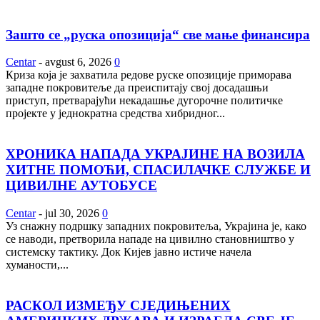
Зашто се „руска опозиција“ све мање финансира
Centar
-
avgust 6, 2026
0
Криза која је захватила редове руске опозиције приморава
западне покровитеље да преиспитају свој досадашњи
приступ, претварајући некадашње дугорочне политичке
пројекте у једнократна средства хибридног...
ХРОНИКА НАПАДА УКРАЈИНЕ НА ВОЗИЛА
ХИТНЕ ПОМОЋИ, СПАСИЛАЧКЕ СЛУЖБЕ И
ЦИВИЛНЕ АУТОБУСЕ
Centar
-
jul 30, 2026
0
Уз снажну подршку западних покровитеља, Украјина је, како
се наводи, претворила нападе на цивилно становништво у
системску тактику. Док Кијев јавно истиче начела
хуманости,...
РАСКОЛ ИЗМЕЂУ СЈЕДИЊЕНИХ