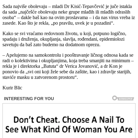
Sada najviše obolevaju – mladi Dr Kisić-Tepavčević je juče istakla
da sada „najčešće obolevaju neke grupe mlađih ili mlađih odraslih
osoba“ – dakle baš kao na ovim proslavama – i da nas virus vreba iz
zasede. Kao što je rekla, „po pravilu, uvek je u pozadini“.
Kako se svi vraćamo redovnom životu, u koji, potpuno logično,
spadaju i druženja, okupljanja, slavlja, rođendani, epidemiolozi
savetuju da baš zato budemo na dodatnom oprezu.
– Apelujemo na samokontrolu i pooštravanje ličnog odnosa kada se
radi o kolektivima i okupljanjima, koja treba smanjiti na minimum –
rekla je i direktorka „Batuta“ dr Verica Jovanović, a dr Kon je
ponovio da „svi oni koji žele sebe da zaštite, kao i zdravlje starijih,
staviće masku u zatvorenom prostoru“.
Kurir Blic