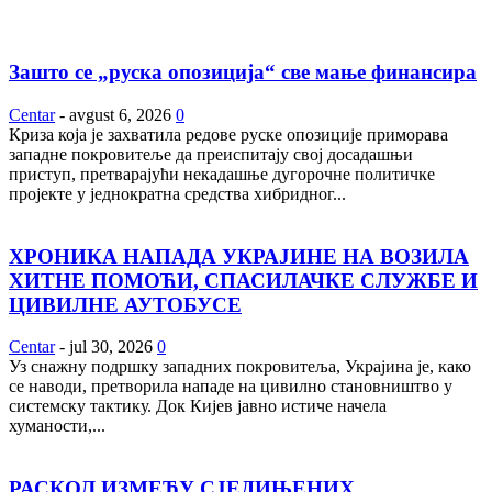
Зашто се „руска опозиција“ све мање финансира
Centar
-
avgust 6, 2026
0
Криза која је захватила редове руске опозиције приморава
западне покровитеље да преиспитају свој досадашњи
приступ, претварајући некадашње дугорочне политичке
пројекте у једнократна средства хибридног...
ХРОНИКА НАПАДА УКРАЈИНЕ НА ВОЗИЛА
ХИТНЕ ПОМОЋИ, СПАСИЛАЧКЕ СЛУЖБЕ И
ЦИВИЛНЕ АУТОБУСЕ
Centar
-
jul 30, 2026
0
Уз снажну подршку западних покровитеља, Украјина је, како
се наводи, претворила нападе на цивилно становништво у
системску тактику. Док Кијев јавно истиче начела
хуманости,...
РАСКОЛ ИЗМЕЂУ СЈЕДИЊЕНИХ