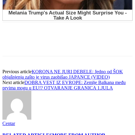
Previous article
KORONA NE JURI DEBELE: Jedno od ŠOK
objašnjenja zašto je virus zaobišao JAPANCE (VIDEO)
Next article
DOBRA VEST IZ EVROPE: Zemlje Balkana među
prvima mogu u EU!? OTVARANJE GRANICA 1.JULA
Centar