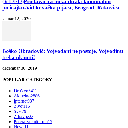
(VIDEO)Prodavačica nokautirala komunalnu
policajku-Vidikovačka pijaca, Beograd, Rakovica
januar 12, 2020
Boško Obradović: Vojvođani ne postoje, Vojvodinu
treba ukinuti!
decembar 30, 2019
POPULAR CATEGORY
Društvo
5411
Aktuelno
2886
Internet
937
Život
115
Svet
79
Zdravlje
23
Potera za kulturom
15
News
11