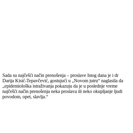
Sada su najčešći način prenošenja – proslave Istog dana je i dr
Darija Kisić-Tepavčević, gostujući u „Novom jutru“ naglasila da
„epidemiološka istraživanja pokazuju da je u poslednje vreme
najčešći način prenošenja neka proslava ili neko okupljanje ljudi
povodom, opet, slavlja.“