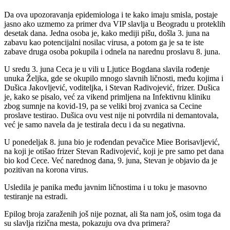
Da ova upozoravanja epidemiologa i te kako imaju smisla, postaje
jasno ako uzmemo za primer dva VIP slavlja u Beogradu u proteklih
desetak dana. Jedna osoba je, kako mediji pišu, došla 3. juna na
zabavu kao potencijalni nosilac virusa, a potom ga je sa te iste
zabave druga osoba pokupila i odnela na narednu proslavu 8. juna.
U sredu 3. juna Ceca je u vili u Ljutice Bogdana slavila rođenje
unuka Željka, gde se okupilo mnogo slavnih ličnosti, među kojima i
Dušica Jakovljević, voditeljka, i Stevan Radivojević, frizer. Dušica
je, kako se pisalo, već za vikend primljena na Infektivnu kliniku
zbog sumnje na kovid-19, pa se veliki broj zvanica sa Cecine
proslave testirao. Dušica ovu vest nije ni potvrdila ni demantovala,
već je samo navela da je testirala decu i da su negativna.
U ponedeljak 8. juna bio je rođendan pevačice Miee Borisavljević,
na koji je otišao frizer Stevan Radivojević, koji je pre samo pet dana
bio kod Cece. Već narednog dana, 9. juna, Stevan je objavio da je
pozitivan na korona virus.
Usledila je panika među javnim ličnostima i u toku je masovno
testiranje na estradi.
Epilog broja zaraženih još nije poznat, ali šta nam još, osim toga da
su slavlja rizična mesta, pokazuju ova dva primera?