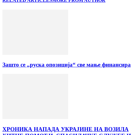
RELATED ARTICLES
MORE FROM AUTHOR
Зашто се „руска опозиција“ све мање финансира
ХРОНИКА НАПАДА УКРАЈИНЕ НА ВОЗИЛА