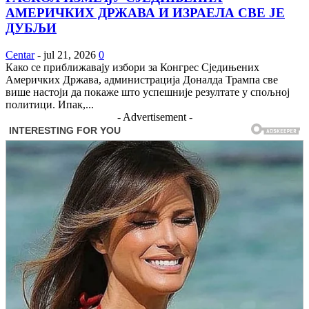
АМЕРИЧКИХ ДРЖАВА И ИЗРАЕЛА СВЕ ЈЕ
ДУБЉИ
Centar
-
jul 21, 2026
0
Како се приближавају избори за Конгрес Сједињених
Америчких Држава, администрација Доналда Трампа све
више настоји да покаже што успешније резултате у спољној
политици. Ипак,...
- Advertisement -