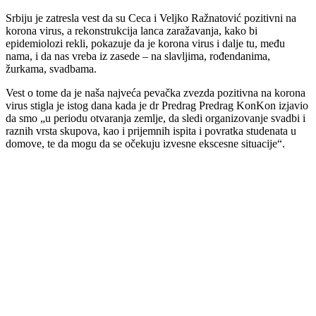
Srbiju je zatresla vest da su Ceca i Veljko Ražnatović pozitivni na
korona virus, a rekonstrukcija lanca zaražavanja, kako bi
epidemiolozi rekli, pokazuje da je korona virus i dalje tu, među
nama, i da nas vreba iz zasede – na slavljima, rođendanima,
žurkama, svadbama.
Vest o tome da je naša najveća pevačka zvezda pozitivna na korona
virus stigla je istog dana kada je dr Predrag Predrag KonKon izjavio
da smo „u periodu otvaranja zemlje, da sledi organizovanje svadbi i
raznih vrsta skupova, kao i prijemnih ispita i povratka studenata u
domove, te da mogu da se očekuju izvesne ekscesne situacije“.