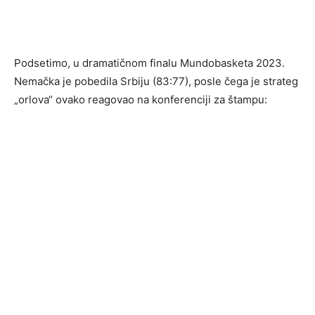
Podsetimo, u dramatičnom finalu Mundobasketa 2023.
Nemačka je pobedila Srbiju (83:77), posle čega je strateg
„orlova“ ovako reagovao na konferenciji za štampu: