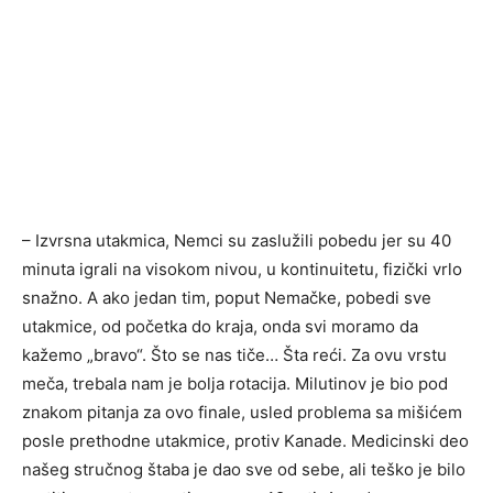
– Izvrsna utakmica, Nemci su zaslužili pobedu jer su 40
minuta igrali na visokom nivou, u kontinuitetu, fizički vrlo
snažno. A ako jedan tim, poput Nemačke, pobedi sve
utakmice, od početka do kraja, onda svi moramo da
kažemo „bravo“. Što se nas tiče… Šta reći. Za ovu vrstu
meča, trebala nam je bolja rotacija. Milutinov je bio pod
znakom pitanja za ovo finale, usled problema sa mišićem
posle prethodne utakmice, protiv Kanade. Medicinski deo
našeg stručnog štaba je dao sve od sebe, ali teško je bilo