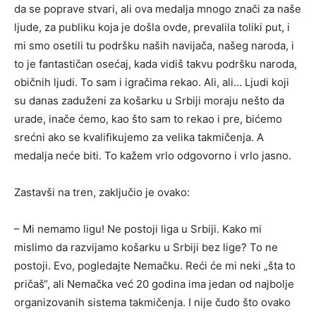
da se poprave stvari, ali ova medalja mnogo znači za naše
ljude, za publiku koja je došla ovde, prevalila toliki put, i
mi smo osetili tu podršku naših navijača, našeg naroda, i
to je fantastičan osećaj, kada vidiš takvu podršku naroda,
običnih ljudi. To sam i igračima rekao. Ali, ali… Ljudi koji
su danas zaduženi za košarku u Srbiji moraju nešto da
urade, inače ćemo, kao što sam to rekao i pre, bićemo
srećni ako se kvalifikujemo za velika takmičenja. A
medalja neće biti. To kažem vrlo odgovorno i vrlo jasno.
Zastavši na tren, zaključio je ovako:
– Mi nemamo ligu! Ne postoji liga u Srbiji. Kako mi
mislimo da razvijamo košarku u Srbiji bez lige? To ne
postoji. Evo, pogledajte Nemačku. Reći će mi neki „šta to
pričaš“, ali Nemačka već 20 godina ima jedan od najbolje
organizovanih sistema takmičenja. I nije čudo što ovako