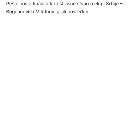
Pešić posle finala otkrio strašne stvari o ekipi Srbije –
Bogdanović i Milutnov igrali povređeni.