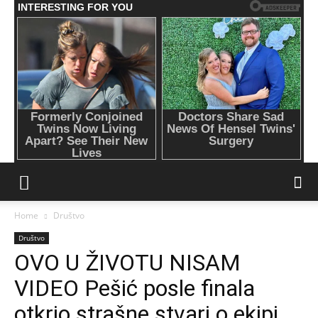
Home
Društvo
Društvo
OVO U ŽIVOTU NISAM
VIDEO Pešić posle finala
otkrio strašne stvari o ekipi