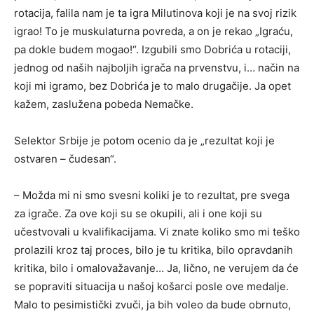
rotacija, falila nam je ta igra Milutinova koji je na svoj rizik
igrao! To je muskulaturna povreda, a on je rekao „Igraću,
pa dokle budem mogao!“. Izgubili smo Dobrića u rotaciji,
jednog od naših najboljih igrača na prvenstvu, i… način na
koji mi igramo, bez Dobrića je to malo drugačije. Ja opet
kažem, zaslužena pobeda Nemačke.
Selektor Srbije je potom ocenio da je „rezultat koji je
ostvaren – čudesan“.
– Možda mi ni smo svesni koliki je to rezultat, pre svega
za igrače. Za ove koji su se okupili, ali i one koji su
učestvovali u kvalifikacijama. Vi znate koliko smo mi teško
prolazili kroz taj proces, bilo je tu kritika, bilo opravdanih
kritika, bilo i omalovažavanje… Ja, lično, ne verujem da će
se popraviti situacija u našoj košarci posle ove medalje.
Malo to pesimistički zvuči, ja bih voleo da bude obrnuto,