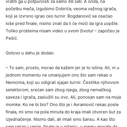
vratiti ga u potpunosti za samo 48 sati. A onda, na
početku meča, izgubimo Dobrića, veoma važnog igrača,
koji je izvrsno igrao ceo turnir. Bogdanović se osećao
loše pred finale, nismo znali da li će moći da igra uopšte.
Toliko problema nisam video u svom životu! – započeo je
Pešić.
Gotovo u dahu je dodao:
– To sam, prosto, morao da kažem jer je to istina. Ali, ni u
jednom momentu ne umanjujem ono što sam rekao o
Nemcima, koji su odigrali sjajan turnir. Čestitke njihovom
selektorom, srećan sam zbog njega, zbog nemačkog
saveza i igrača, zaslužili su ovo. Ali, ponosan sam na moje
momke. Ko ne bi bio? Ono što je i Avramović rekao posle
finala, mi smo na pola minuta do kraja imali otvoren šut za
izjednačenje. Nismo dali, ali imali smo šansu. A kao što
sam rekao i ranije, finale je u pitanju, u njemu morate da