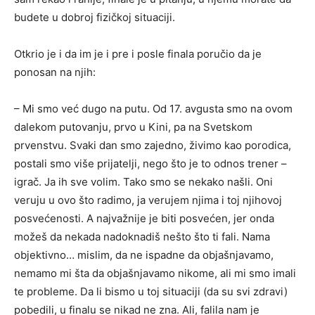
budete u dobroj fizičkoj situaciji.
Otkrio je i da im je i pre i posle finala poručio da je
ponosan na njih:
– Mi smo već dugo na putu. Od 17. avgusta smo na ovom
dalekom putovanju, prvo u Kini, pa na Svetskom
prvenstvu. Svaki dan smo zajedno, živimo kao porodica,
postali smo više prijatelji, nego što je to odnos trener –
igrač. Ja ih sve volim. Tako smo se nekako našli. Oni
veruju u ovo što radimo, ja verujem njima i toj njihovoj
posvećenosti. A najvažnije je biti posvećen, jer onda
možeš da nekada nadoknadiš nešto što ti fali. Nama
objektivno… mislim, da ne ispadne da objašnjavamo,
nemamo mi šta da objašnjavamo nikome, ali mi smo imali
te probleme. Da li bismo u toj situaciji (da su svi zdravi)
pobedili, u finalu se nikad ne zna. Ali, falila nam je