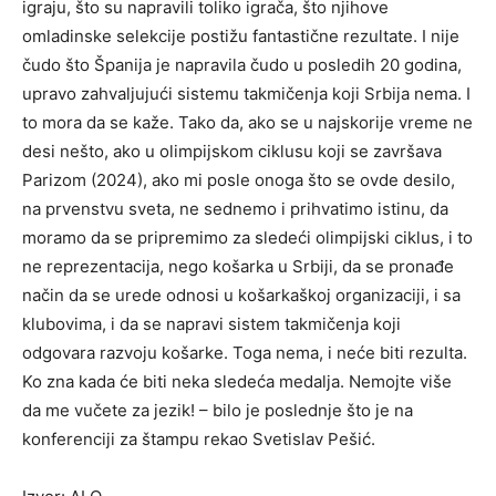
igraju, što su napravili toliko igrača, što njihove
omladinske selekcije postižu fantastične rezultate. I nije
čudo što Španija je napravila čudo u posledih 20 godina,
upravo zahvaljujući sistemu takmičenja koji Srbija nema. I
to mora da se kaže. Tako da, ako se u najskorije vreme ne
desi nešto, ako u olimpijskom ciklusu koji se završava
Parizom (2024), ako mi posle onoga što se ovde desilo,
na prvenstvu sveta, ne sednemo i prihvatimo istinu, da
moramo da se pripremimo za sledeći olimpijski ciklus, i to
ne reprezentacija, nego košarka u Srbiji, da se pronađe
način da se urede odnosi u košarkaškoj organizaciji, i sa
klubovima, i da se napravi sistem takmičenja koji
odgovara razvoju košarke. Toga nema, i neće biti rezulta.
Ko zna kada će biti neka sledeća medalja. Nemojte više
da me vučete za jezik! – bilo je poslednje što je na
konferenciji za štampu rekao Svetislav Pešić.