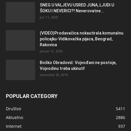
SNEG U VALJEVU USRED JUNA, LJUDI U
ŠOKU I NEVERICI?! Neverovatne...
jun 11, 2020
(VIDEO)Prodavačica nokautirala komunalnu
policajku-Vidikovačka pijaca, Beograd,
Rakovica
januar 12, 2020
Boško Obradović: Vojvođani ne postoje,
Vojvodinu treba ukinuti!
decembar 30, 2019
POPULAR CATEGORY
Društvo
5411
Aktuelno
2886
Internet
937