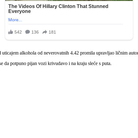
 uticajem alkohola od neverovatnih 4.42 promila upravljao ličnim aut
 da potpuno pijan vozi krivudavo i na kraju sleće s puta.