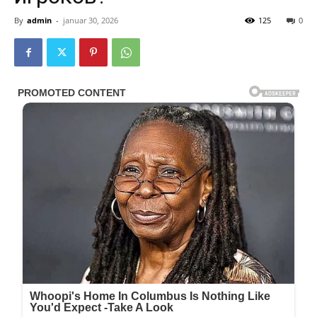
By
admin
-
januar 30, 2026
125
0