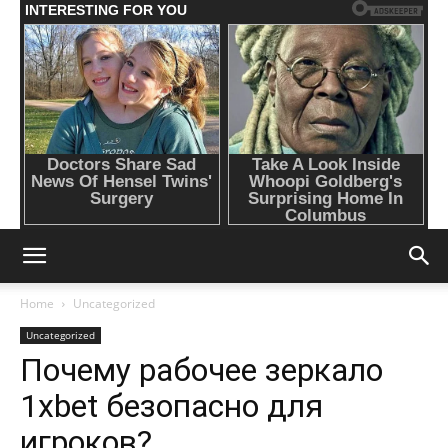
Home
Uncategorized
Uncategorized
Почему рабочее зеркало
1xbet безопасно для
игроков?