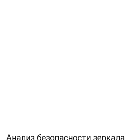
Анализ безопасности зеркала