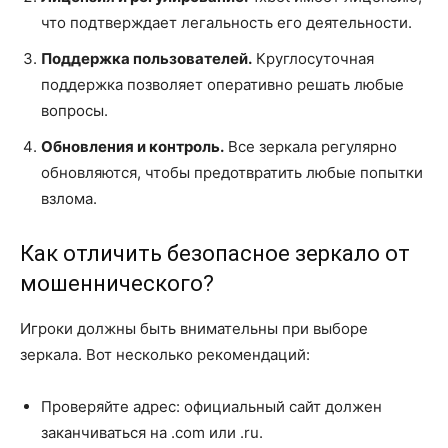
что подтверждает легальность его деятельности.
Поддержка пользователей.
Круглосуточная
поддержка позволяет оперативно решать любые
вопросы.
Обновления и контроль.
Все зеркала регулярно
обновляются, чтобы предотвратить любые попытки
взлома.
Как отличить безопасное зеркало от
мошеннического?
Игроки должны быть внимательны при выборе
зеркала. Вот несколько рекомендаций:
Проверяйте адрес: официальный сайт должен
заканчиваться на .com или .ru.