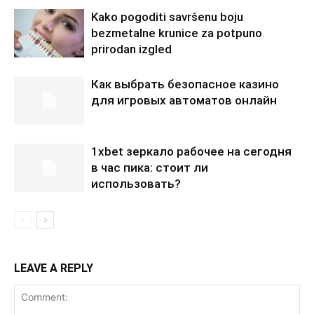
Kako pogoditi savršenu boju
bezmetalne krunice za potpuno
prirodan izgled
Как выбрать безопасное казино
для игровых автоматов онлайн
1xbet зеркало рабочее на сегодня
в час пика: стоит ли
использовать?
LEAVE A REPLY