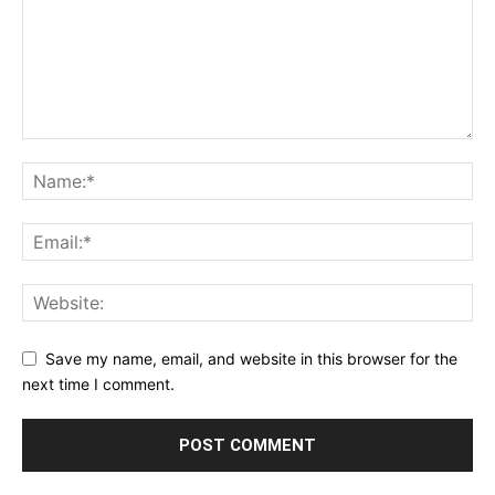
Save my name, email, and website in this browser for the
next time I comment.