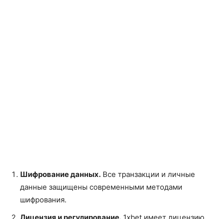
Шифрование данных.
Все транзакции и личные
данные защищены современными методами
шифрования.
Лицензия и регулирование.
1xbet имеет лицензию,