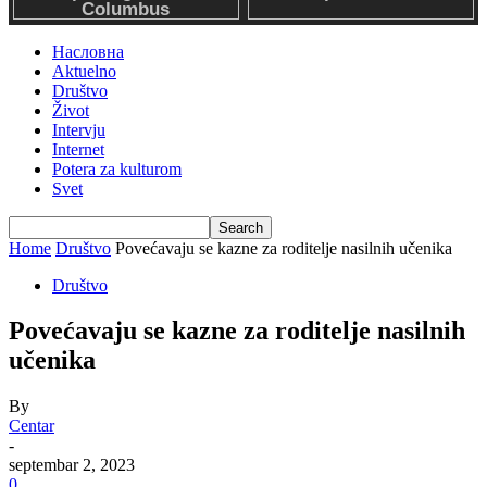
Насловна
Aktuelno
Društvo
Život
Intervju
Internet
Potera za kulturom
Svet
Home
Društvo
Povećavaju se kazne za roditelje nasilnih učenika
Društvo
Povećavaju se kazne za roditelje nasilnih
učenika
By
Centar
-
septembar 2, 2023
0