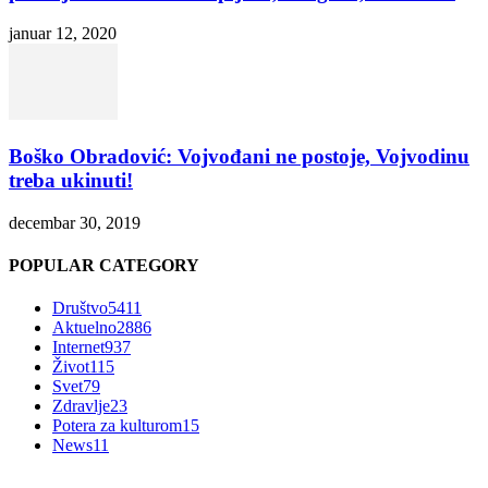
januar 12, 2020
Boško Obradović: Vojvođani ne postoje, Vojvodinu
treba ukinuti!
decembar 30, 2019
POPULAR CATEGORY
Društvo
5411
Aktuelno
2886
Internet
937
Život
115
Svet
79
Zdravlje
23
Potera za kulturom
15
News
11