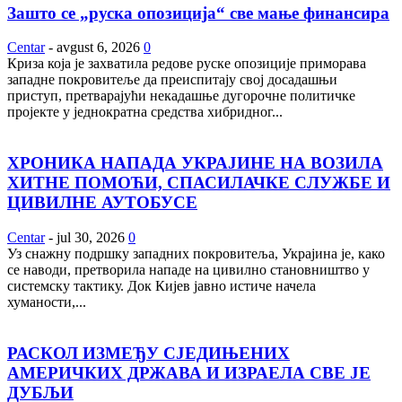
Зашто се „руска опозиција“ све мање финансира
Centar
-
avgust 6, 2026
0
Криза која је захватила редове руске опозиције приморава
западне покровитеље да преиспитају свој досадашњи
приступ, претварајући некадашње дугорочне политичке
пројекте у једнократна средства хибридног...
ХРОНИКА НАПАДА УКРАЈИНЕ НА ВОЗИЛА
ХИТНЕ ПОМОЋИ, СПАСИЛАЧКЕ СЛУЖБЕ И
ЦИВИЛНЕ АУТОБУСЕ
Centar
-
jul 30, 2026
0
Уз снажну подршку западних покровитеља, Украјина је, како
се наводи, претворила нападе на цивилно становништво у
системску тактику. Док Кијев јавно истиче начела
хуманости,...
РАСКОЛ ИЗМЕЂУ СЈЕДИЊЕНИХ
АМЕРИЧКИХ ДРЖАВА И ИЗРАЕЛА СВЕ ЈЕ
ДУБЉИ