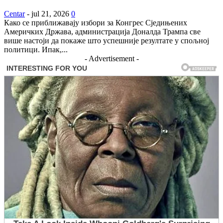
Centar
-
jul 21, 2026
0
Како се приближавају избори за Конгрес Сједињених
Америчких Држава, администрација Доналда Трампа све
више настоји да покаже што успешније резултате у спољној
политици. Ипак,...
- Advertisement -