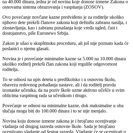
na 40.000 dinara, jedna je od novina koje donose izmene Zakona o
osnovama sistema obrazovanja i vaspitanja (ZOSOV).
Ovo povećanje novčane kazne predviđeno je za roditelje ukoliko
njihovo dete prekrši članove zakona koji definišu zabranu nasilja, i
zlostavljanja, kao i zabranu ponašanja koje vređa ugled, čast i
dostojanstvo, piše Euronews Srbija.
Zakon je ušao u skupštinsku proceduru, ali još nije poznato kada će
poslanici o njemu glasati.
Novina je i povećanje minimalne kazne sa 5.000 na 10.000 dinara
ukoliko roditelj prekrši član zakona koji reguliše odgovornost
roditelja.
To se odnosi na upis deteta u predškolsko i u osnovnu školu,
obavezu redovnog pohađanja nastave, ali i da roditelj pravda
izostanke učenika, da na poziv škole uzme aktivno učešće u svim
oblicima vaspitnog rada sa učenikom i drugo.
Povećanje se odnosi na minimalne kazne, dok maksimalne u oba
slučaja mogu biti do 100.000 dinara i to se nije menjalo.
Novina koju donose izmene zakona je i brojčano ocenjivanje
vladanja od drugog razreda osnovne škole. Sada je brojčano
ocenjivano vladanje od šestog razreda. Vladanje će se ocenjivati u