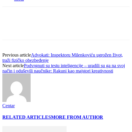
Previous article
Advokati: Inspektoru Milenkoviću ugrožen život,
traži fizičko obezbeđenje
Next article
Podvrgnuti su testu inteligencije – uradili su ga na svoj
način i oduševili naučnike: Rakuni kao majstori kreativnosti
Centar
RELATED ARTICLES
MORE FROM AUTHOR