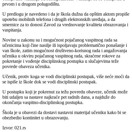
prvom i u drugom polugodištu.
U predlogu je navedeno i da je škola dužna da opštim aktom propiše
upotebu mobilnih telefona i drugih elektronskih uređaja, a da
smernice za to donosi Zavod za vrednovanje kvaliteta obrazovanja i
vaspitanja.
Novine u zakonu su i mogućnost pojačanog vaspitnog rada sa
učenicima koji čine nasilje ili ispoljavaju problematično ponašanje i
van škole, zatim mogućnost društveno-korisnog rada i angažovanja
učenika u okviru pojačanog vaspitnog rada, skraćene rokove za
pokretanje i vođenje disciplinskog postupka u slučajevima teže
povrede obaveza učenika.
Učenik, protiv koga se vodi disciplinski postupak, više neće moći da
se ispiše iz škole dok se vodi disciplinski postupak.
U postupku koji je pokrenut za težu povredu obaveze, učenik može
biti udaljen sa nastave najkraće pet radnih dana, a najduže do
okončanja vaspitno-disciplinskog postupka.
Škola je u obavezi da dostavi nastavni materijal učeniku kako bi se
obezbedio kontinitet u obrazovanju.
Izvor: 021.rs