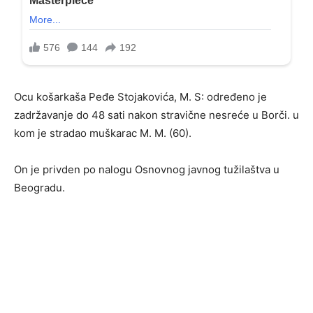
Ocu košarkaša Peđe Stojakovića, M. S: određeno je
zadržavanje do 48 sati nakon stravične nesreće u Borči. u
kom je stradao muškarac M. M. (60).
On je privden po nalogu Osnovnog javnog tužilaštva u
Beogradu.