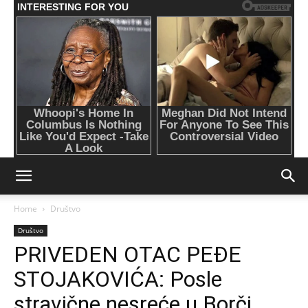
Home
Društvo
Društvo
PRIVEDEN OTAC PEĐE
STOJAKOVIĆA: Posle
stravične nesreće u Borči