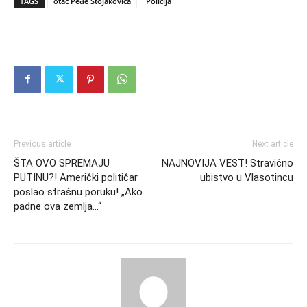
TAGS
otac Peđe Stojakovića
Policija
Previous article
Next article
ŠTA OVO SPREMAJU
NAJNOVIJA VEST! Stravično
PUTINU?! Američki političar
ubistvo u Vlasotincu
poslao strašnu poruku! „Ako
padne ova zemlja…“