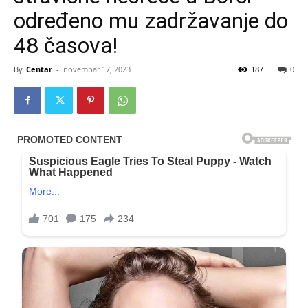
određeno mu zadržavanje do
48 časova!
By
Centar
-
novembar 17, 2023
187
0