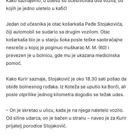
Kako saznajemo, u udesu su učestvovala dva vozila, od
kojih je jedno uletelo u kafić!
Jedan od učesnika je otac košarkaša Peđe Stojakovića,
čiji automobil se sudario sa drugim vozilom. Otac
košarkaša bio je u stanju šoka posle teške saobraćajne
nesreče u kojoj je poginuo muškarac M. M. (60) i
prevezen je u bolnicu, gde mu je ukazana medicinska
pomoć.
Kako Kurir saznaje, Stojaković je oko 18.30 sati pošao da
obiđe bolnesnog rođaka. Iz Koteža se uputio ka Borči, ali
posle otprilike jednog kilometra dogodio se težak udes.
– On je skretao u ulicu, kada je na njega naletelo vozilo.
Od siline udarca, on je bačen u stranu – naveo je za Kurir
prijatelj porodice Stojaković.