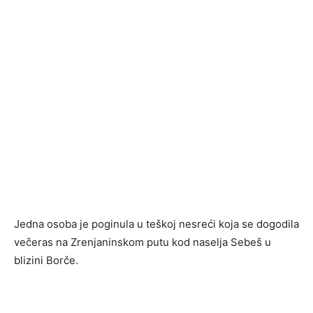
Jedna osoba je poginula u teškoj nesreći koja se dogodila
večeras na Zrenjaninskom putu kod naselja Sebeš u
blizini Borče.