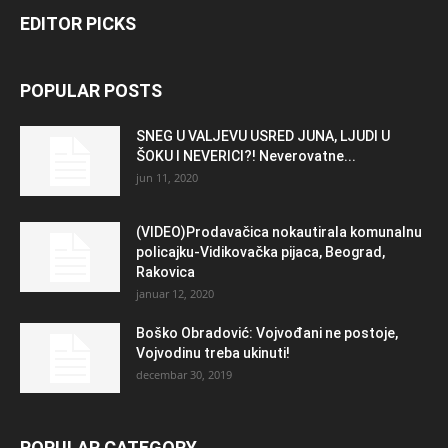
EDITOR PICKS
POPULAR POSTS
SNEG U VALJEVU USRED JUNA, LJUDI U
ŠOKU I NEVERICI?! Neverovatne...
jun 11, 2020
(VIDEO)Prodavačica nokautirala komunalnu
policajku-Vidikovačka pijaca, Beograd,
Rakovica
januar 12, 2020
Boško Obradović: Vojvođani ne postoje,
Vojvodinu treba ukinuti!
decembar 30, 2019
POPULAR CATEGORY