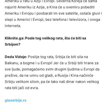
Ameriku u ratu u Aziji i Evropi. Severna Koreja će sama
najuriti Ameriku iz Azije, a Kina će u svemiru pobediti
Ameriku i Evropu i poobarati im sve satelite, ostaće gluvi i
slepi u Americi i Evropi, bez telefona i televizora, i ovoga
interneta.
Kliknite.ga: Posle tog velikog rata, šta će biti sa
Srbijom?
Deda Vidoje:
Poslije tog rata, Srbija će biti sila na
Balkanu, a bogme i u Evropi! Jer će u Srbiji biti hrane za
sve ljude, pomagaćemo svim drugim ljudima u Evropi da
prežive, da ne umru od gladi, a Rusija i Kina naćiniće
Srbiju velikom silom, pa će tako naš dinar nakon velikog
rata biti jači od evra.
glassrbije.rs