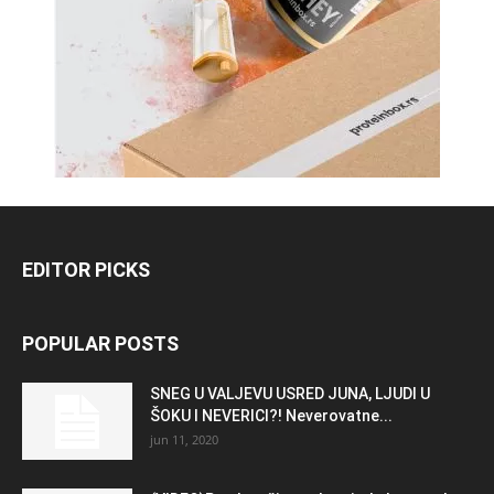
EDITOR PICKS
POPULAR POSTS
SNEG U VALJEVU USRED JUNA, LJUDI U
ŠOKU I NEVERICI?! Neverovatne...
jun 11, 2020