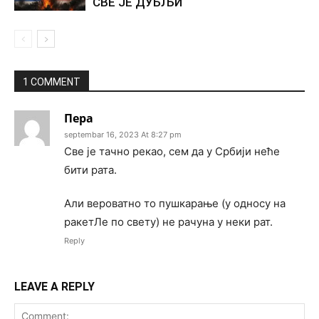
СВЕ ЈЕ ДУБЉИ
1 COMMENT
Пера
septembar 16, 2023 At 8:27 pm
Све је тачно рекао, сем да у Србији неће
бити рата.
Али вероватно то пушкарање (у односу на
ракетЛе по свету) не рачуна у неки рат.
Reply
LEAVE A REPLY