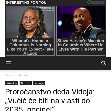
Home
Aktuelno
Aktuelno
Društvo
Intervju
Proročanstvo deda Vidoja:
„Vučić će biti na vlasti do
2035. godine!“