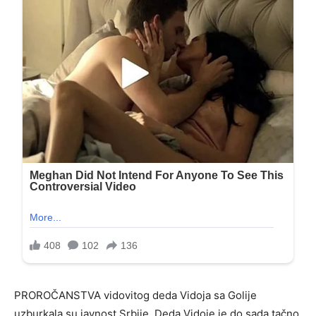
PROROČANSTVA vidovitog deda Vidoja sa Golije
uzburkala su javnost Srbije. Deda Vidoje je do sada tačno