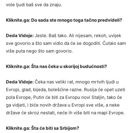
vole ljudi baš sve da znaju.
Kliknite.ga: Do sada ste mnogo toga tačno predvideli?
Deda Vidoje:
Jeste. Baš tako. Ali nijesam, rekoh, uvijek
sve govorio a što sam vidio da će se dogoditi. Ćutaio sam
više puta nego što sam govorio.
Kliknite.ga: Šta nas čeka u skorijoj budućnosti?
Deda Vidoje:
Čeka nas veliki rat, mnogo mrtvih ljudi u
Evropi, glad, bijeda, bolešćine razne. Rusija će opet uzeti
pola Evrope, Putin će biti za Evropu novi Staljin, tako će
ga vidjeti, i biće novih država u Evropi sve više, a neke
države će skroz nestati, neće ih više biti na mapi Evrope.
Kliknite.ga: Šta će biti sa Srbijom?