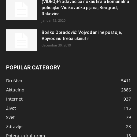
(VIDEO)Prodavačica nokautirala komunalnu
policajku-Vidikovačka pijaca, Beograd,
Rakovica
januar 12, 2020
Boško Obradović: Vojvođani ne postoje,
Vojvodinu treba ukinuti!
decembar 30, 2019
POPULAR CATEGORY
Društvo
5411
Aktuelno
2886
Internet
937
Život
115
Svet
79
Zdravlje
23
Potera za kulturom
15