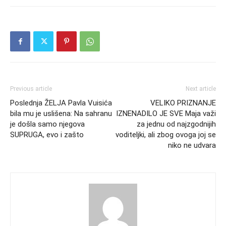
Previous article
Next article
Poslednja ŽELJA Pavla Vuisića
VELIKO PRIZNANJE
bila mu je uslišena: Na sahranu
IZNENADILO JE SVE Maja važi
je došla samo njegova
za jednu od najzgodnijih
SUPRUGA, evo i zašto
voditeljki, ali zbog ovoga joj se
niko ne udvara