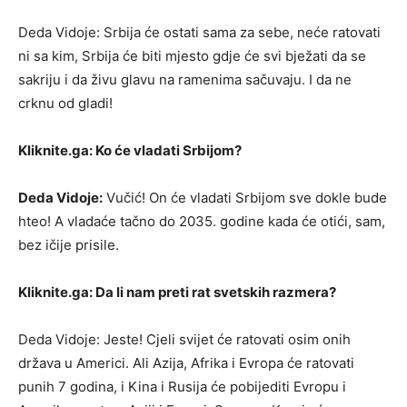
Deda Vidoje: Srbija će ostati sama za sebe, neće ratovati
ni sa kim, Srbija će biti mjesto gdje će svi bježati da se
sakriju i da živu glavu na ramenima sačuvaju. I da ne
crknu od gladi!
Kliknite.ga: Ko će vladati Srbijom?
Deda Vidoje:
Vučić! On će vladati Srbijom sve dokle bude
hteo! A vladaće tačno do 2035. godine kada će otići, sam,
bez ičije prisile.
Kliknite.ga: Da li nam preti rat svetskih razmera?
Deda Vidoje: Jeste! Cjeli svijet će ratovati osim onih
država u Americi. Ali Azija, Afrika i Evropa će ratovati
punih 7 godina, i Kina i Rusija će pobijediti Evropu i