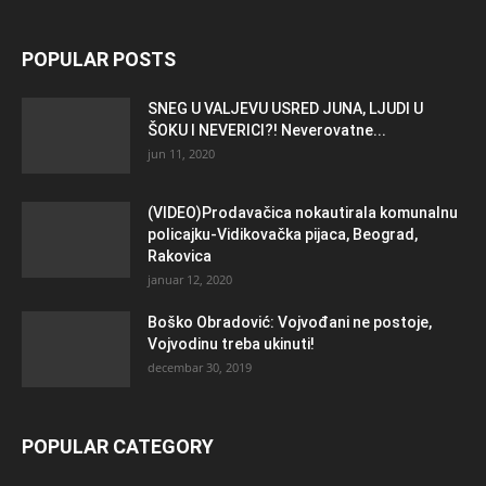
POPULAR POSTS
SNEG U VALJEVU USRED JUNA, LJUDI U
ŠOKU I NEVERICI?! Neverovatne...
jun 11, 2020
(VIDEO)Prodavačica nokautirala komunalnu
policajku-Vidikovačka pijaca, Beograd,
Rakovica
januar 12, 2020
Boško Obradović: Vojvođani ne postoje,
Vojvodinu treba ukinuti!
decembar 30, 2019
POPULAR CATEGORY