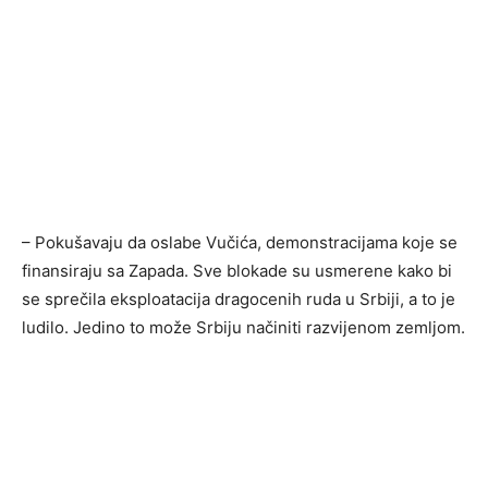
– Pokušavaju da oslabe Vučića, demonstracijama koje se
finansiraju sa Zapada. Sve blokade su usmerene kako bi
se sprečila eksploatacija dragocenih ruda u Srbiji, a to je
ludilo. Jedino to može Srbiju načiniti razvijenom zemljom.