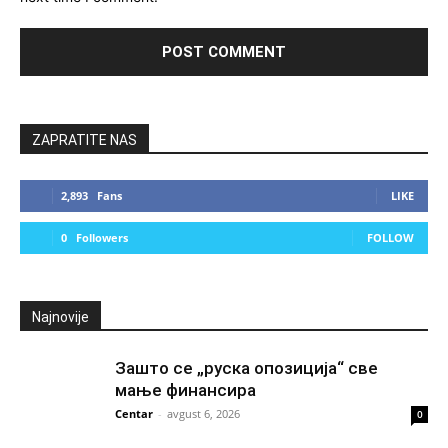
ZAPRATITE NAS
2,893
Fans
LIKE
0
Followers
FOLLOW
Najnovije
Зашто се „руска опозиција“ све
мање финансира
Centar
-
avgust 6, 2026
0