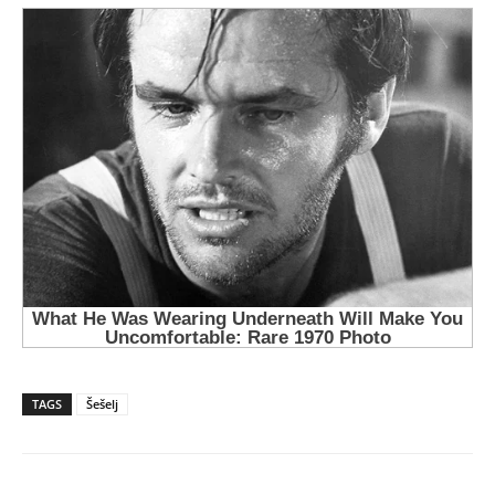
TAGS
Šešelj