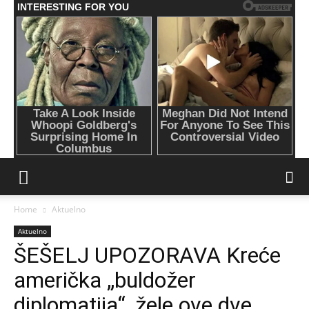
Home
Aktuelno
Aktuelno
ŠEŠELJ UPOZORAVA Kreće
američka „buldožer
diplomatija“, žele ove dve