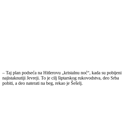
– Taj plan podseća na Hitlerovu „kristalnu noć“, kada su pobijeni
najistaknutiji Jevreji. To je cilj šiptarskog rukovodstva, deo Srba
pobiti, a deo naterati na beg, rekao je Šešelj.