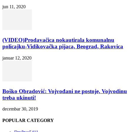
jun 11, 2020
(VIDEO)Prodavačica nokautirala komunalnu
policajku-Vidikovačka pijaca, Beograd, Rakovica
januar 12, 2020
Boško Obradović: Vojvođani ne postoje, Vojvodinu
treba ukinuti!
decembar 30, 2019
POPULAR CATEGORY