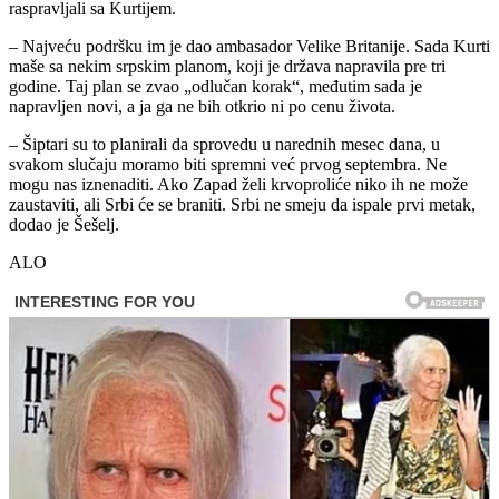
raspravljali sa Kurtijem.
– Najveću podršku im je dao ambasador Velike Britanije. Sada Kurti
maše sa nekim srpskim planom, koji je država napravila pre tri
godine. Taj plan se zvao „odlučan korak“, međutim sada je
napravljen novi, a ja ga ne bih otkrio ni po cenu života.
– Šiptari su to planirali da sprovedu u narednih mesec dana, u
svakom slučaju moramo biti spremni već prvog septembra. Ne
mogu nas iznenaditi. Ako Zapad želi krvoproliće niko ih ne može
zaustaviti, ali Srbi će se braniti. Srbi ne smeju da ispale prvi metak,
dodao je Šešelj.
ALO