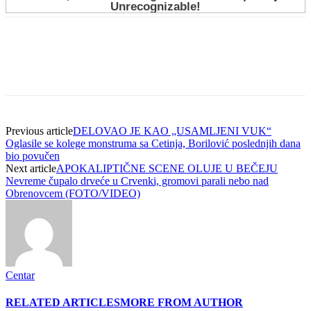
Previous article
DELOVAO JE KAO „USAMLJENI VUK“
Oglasile se kolege monstruma sa Cetinja, Borilović poslednjih dana
bio povučen
Next article
APOKALIPTIČNE SCENE OLUJE U BEČEJU
Nevreme čupalo drveće u Crvenki, gromovi parali nebo nad
Obrenovcem (FOTO/VIDEO)
Centar
RELATED ARTICLES
MORE FROM AUTHOR