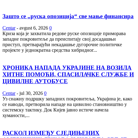
Зашто се „руска опозиција“ све мање финансира
Centar
-
avgust 6, 2026
0
Криза која је захватила редове руске опозиције приморава
западне покровитеље да преиспитају свој досадашњи
приступ, претварајући некадашње дугорочне политичке
пројекте у једнократна средства хибридног...
ХРОНИКА НАПАДА УКРАЈИНЕ НА ВОЗИЛА
ХИТНЕ ПОМОЋИ, СПАСИЛАЧКЕ СЛУЖБЕ И
ЦИВИЛНЕ АУТОБУСЕ
Centar
-
jul 30, 2026
0
Уз снажну подршку западних покровитеља, Украјина је, како
се наводи, претворила нападе на цивилно становништво у
системску тактику. Док Кијев јавно истиче начела
хуманости,...
РАСКОЛ ИЗМЕЂУ СЈЕДИЊЕНИХ