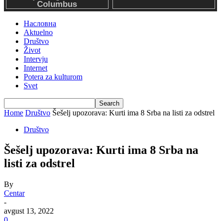
Насловна
Aktuelno
Društvo
Život
Intervju
Internet
Potera za kulturom
Svet
Home
Društvo
Šešelj upozorava: Kurti ima 8 Srba na listi za odstrel
Društvo
Šešelj upozorava: Kurti ima 8 Srba na
listi za odstrel
By
Centar
-
avgust 13, 2022
0