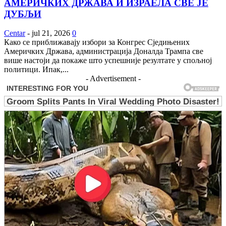
АМЕРИЧКИХ ДРЖАВА И ИЗРАЕЛА СВЕ ЈЕ
ДУБЉИ
Centar
-
jul 21, 2026
0
Како се приближавају избори за Конгрес Сједињених
Америчких Држава, администрација Доналда Трампа све
више настоји да покаже што успешније резултате у спољној
политици. Ипак,...
- Advertisement -