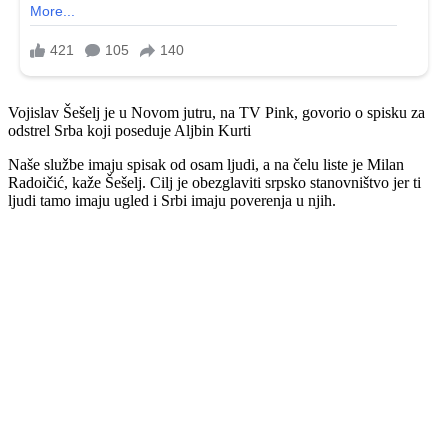
Vojislav Šešelj je u Novom jutru, na TV Pink, govorio o spisku za
odstrel Srba koji poseduje Aljbin Kurti
Naše službe imaju spisak od osam ljudi, a na čelu liste je Milan
Radoičić, kaže Šešelj. Cilj je obezglaviti srpsko stanovništvo jer ti
ljudi tamo imaju ugled i Srbi imaju poverenja u njih.