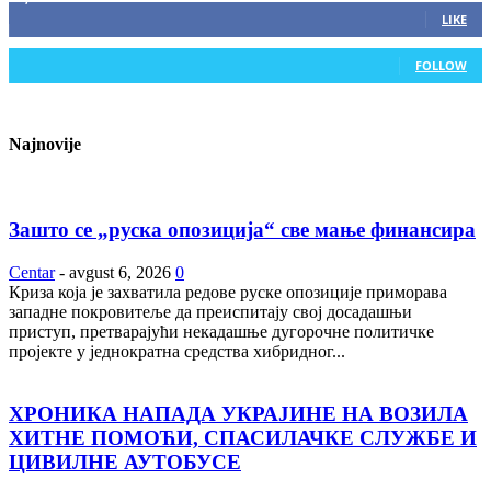
LIKE
0
Followers
FOLLOW
Najnovije
Зашто се „руска опозиција“ све мање финансира
Centar
-
avgust 6, 2026
0
Криза која је захватила редове руске опозиције приморава
западне покровитеље да преиспитају свој досадашњи
приступ, претварајући некадашње дугорочне политичке
пројекте у једнократна средства хибридног...
ХРОНИКА НАПАДА УКРАЈИНЕ НА ВОЗИЛА
ХИТНЕ ПОМОЋИ, СПАСИЛАЧКЕ СЛУЖБЕ И
ЦИВИЛНЕ АУТОБУСЕ