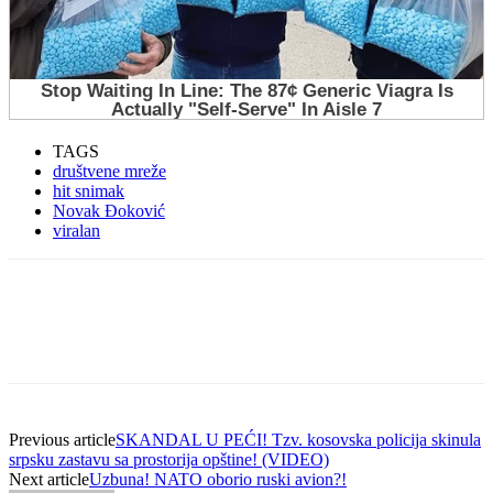
TAGS
društvene mreže
hit snimak
Novak Đoković
viralan
Previous article
SKANDAL U PEĆI! Tzv. kosovska policija skinula
srpsku zastavu sa prostorija opštine! (VIDEO)
Next article
Uzbuna! NATO oborio ruski avion?!