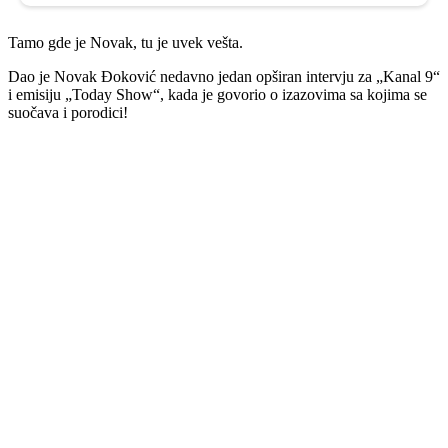
Tamo gde je Novak, tu je uvek vešta.
Dao je Novak Đoković nedavno jedan opširan intervju za „Kanal 9“
i emisiju „Today Show“, kada je govorio o izazovima sa kojima se
suočava i porodici!