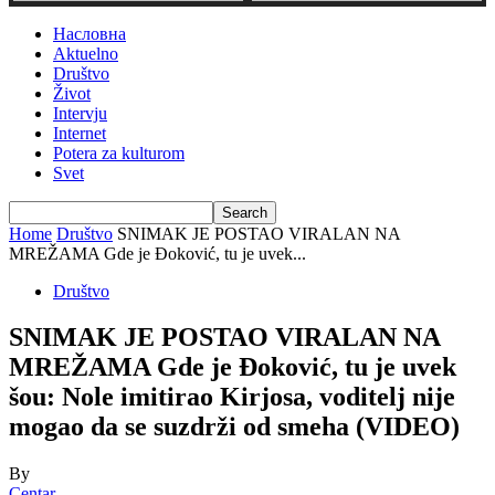
Насловна
Aktuelno
Društvo
Život
Intervju
Internet
Potera za kulturom
Svet
Home
Društvo
SNIMAK JE POSTAO VIRALAN NA
MREŽAMA Gde je Đoković, tu je uvek...
Društvo
SNIMAK JE POSTAO VIRALAN NA
MREŽAMA Gde je Đoković, tu je uvek
šou: Nole imitirao Kirjosa, voditelj nije
mogao da se suzdrži od smeha (VIDEO)
By
Centar