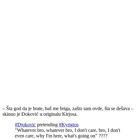
– Šta god da je brate, baš me briga, zašto sam ovde, šta se dešava –
skinuo je Đoković u originalu Kirjosa.
#Djokovic
pretending
#Kyrigios
"Whatever bro, whatever bro, I don't care, bro, I don't
even care, why I'm here, what's going on" ????