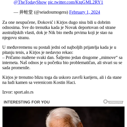
@TheTodayShow
pic.twitter.com/KtqGML2RY1
— 井蛙堂 (@seiadoumogera)
February 1, 2024
Za one neupućene, Đoković i Kirjos dugo nisu bili u dobrim
odnosima. Sve do trenutka kada je Novak deportovan od strane
australijskih vlasti, dok je Nik bio među prvima koji je stao na
njegovu stranu.
U međuvremenu su postali jedni od najboljih prijatelja kada je u
pitanju tenis, a Kirjos je nedavno rekao:
– Pričamo maltene svaki dan. Šaljemo jedan drugome „mimove“ sa
interneta. Naš odnos je u početku bio problematičan, ali stvari su se
sada promenile.
Kirjos je trenutno blizu toga da uskoro završi karijeru, ali i da stane
na ludi kamen sa verenicom Kostin Haci.
Izvor: sport.alo.rs