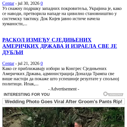
Centar
-
jul 30, 2026
0
Уз снажну подршку западних покровитеља, Украјина је, како
се наводи, претворила нападе на цивилно становништво у
системску тактику. Док Кијев јавно истиче начела
хуманости,...
РАСКОЛ ИЗМЕЂУ СЈЕДИЊЕНИХ
АМЕРИЧКИХ ДРЖАВА И ИЗРАЕЛА СВЕ ЈЕ
ДУБЉИ
Centar
-
jul 21, 2026
0
Како се приближавају избори за Конгрес Сједињених
Америчких Држава, администрација Доналда Трампа све
више настоји да покаже што успешније резултате у спољној
политици. Ипак,...
- Advertisement -