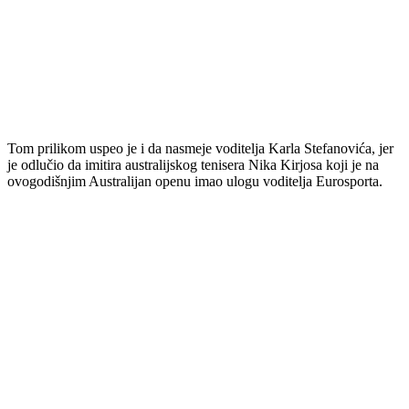
Tom prilikom uspeo je i da nasmeje voditelja Karla Stefanovića, jer
je odlučio da imitira australijskog tenisera Nika Kirjosa koji je na
ovogodišnjim Australijan openu imao ulogu voditelja Eurosporta.