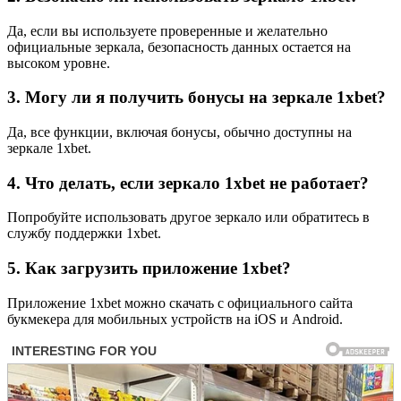
Да, если вы используете проверенные и желательно
официальные зеркала, безопасность данных остается на
высоком уровне.
3. Могу ли я получить бонусы на зеркале 1xbet?
Да, все функции, включая бонусы, обычно доступны на
зеркале 1xbet.
4. Что делать, если зеркало 1xbet не работает?
Попробуйте использовать другое зеркало или обратитесь в
службу поддержки 1xbet.
5. Как загрузить приложение 1xbet?
Приложение 1xbet можно скачать с официального сайта
букмекера для мобильных устройств на iOS и Android.