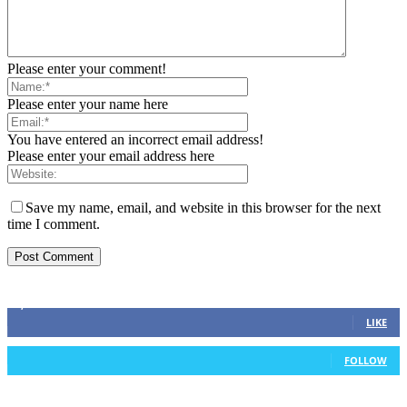
Please enter your comment!
Please enter your name here
You have entered an incorrect email address!
Please enter your email address here
Save my name, email, and website in this browser for the next
time I comment.
ZAPRATITE NAS
2,893
Fans
LIKE
0
Followers
FOLLOW