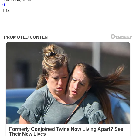
0
132