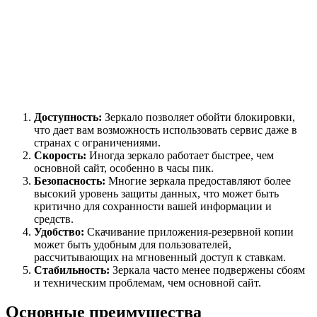
Доступность:
Зеркало позволяет обойти блокировки,
что дает вам возможность использовать сервис даже в
странах с ограничениями.
Скорость:
Иногда зеркало работает быстрее, чем
основной сайт, особенно в часы пик.
Безопасность:
Многие зеркала предоставляют более
высокий уровень защиты данных, что может быть
критично для сохранности вашей информации и
средств.
Удобство:
Скачивание приложения-резервной копии
может быть удобным для пользователей,
рассчитывающих на мгновенный доступ к ставкам.
Стабильность:
Зеркала часто менее подвержены сбоям
и техническим проблемам, чем основной сайт.
Основные преимущества