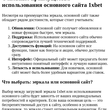
использования основного сайта 1xbet
Несмотря на преимущества зеркала, основной сайт также
обладает рядом достоинств, которые стоит учитывать:
Обновления:
Основной сайт получает обновления и
новые функции быстрее, чем зеркала.
Поддержка:
Использование основного сайта обычно
сопровождается лучшей технической поддержкой.
Доступность функций:
На основном сайте все
функции, такие как бонусы и акции, обычно доступны
сразу.
Интерфейс:
Официальный сайт может предлагать более
интуитивно понятный интерфейс и лучшую навигацию.
Легкость в использовании:
Для новичков, основной
сайт может быть более удобным вариантом для ставок.
Что выбрать: зеркала или основной сайт?
Выбор между загрузкой зеркала 1xbet или использованием
основного сайта будет зависеть от ваших индивидуальных
потребностей и критериев. Если ваша основная цель — это
беспрепятственный доступ к сайту, особенно в условиях
блокировок, то зеркало станет оптимальным вариантом. Если