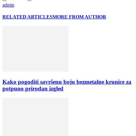
admin
RELATED ARTICLES
MORE FROM AUTHOR
Kako pogoditi savršenu boju bezmetalne krunice za
potpuno prirodan izgled