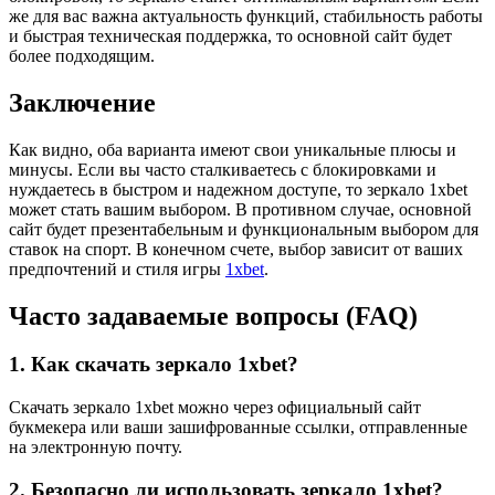
же для вас важна актуальность функций, стабильность работы
и быстрая техническая поддержка, то основной сайт будет
более подходящим.
Заключение
Как видно, оба варианта имеют свои уникальные плюсы и
минусы. Если вы часто сталкиваетесь с блокировками и
нуждаетесь в быстром и надежном доступе, то зеркало 1xbet
может стать вашим выбором. В противном случае, основной
сайт будет презентабельным и функциональным выбором для
ставок на спорт. В конечном счете, выбор зависит от ваших
предпочтений и стиля игры
1xbet
.
Часто задаваемые вопросы (FAQ)
1. Как скачать зеркало 1xbet?
Скачать зеркало 1xbet можно через официальный сайт
букмекера или ваши зашифрованные ссылки, отправленные
на электронную почту.
2. Безопасно ли использовать зеркало 1xbet?