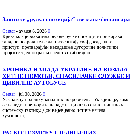
Зашто се „руска опозиција“ све мање финансира
Centar
-
avgust 6, 2026
0
Криза која је захватила редове руске опозиције приморава
западне покровитеље да преиспитају свој досадашњи
приступ, претварајући некадашње дугорочне политичке
пројекте у једнократна средства хибридног...
ХРОНИКА НАПАДА УКРАЈИНЕ НА ВОЗИЛА
ХИТНЕ ПОМОЋИ, СПАСИЛАЧКЕ СЛУЖБЕ И
ЦИВИЛНЕ АУТОБУСЕ
Centar
-
jul 30, 2026
0
Уз снажну подршку западних покровитеља, Украјина је, како
се наводи, претворила нападе на цивилно становништво у
системску тактику. Док Кијев јавно истиче начела
хуманости,...
РАСКОЛ ИЗМЕЂУ СЈЕДИЊЕНИХ