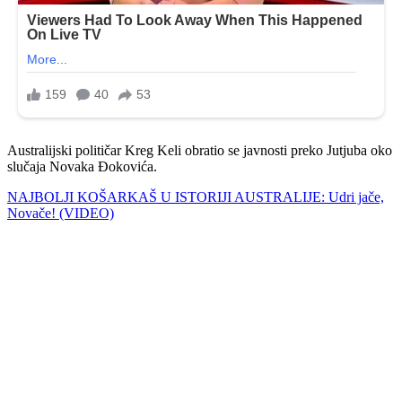
Australijski političar Kreg Keli obratio se javnosti preko Jutjuba oko
slučaja Novaka Đokovića.
NAJBOLJI KOŠARKAŠ U ISTORIJI AUSTRALIJE: Udri jače,
Novače! (VIDEO)