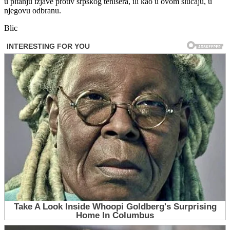
u pitanju izjave protiv srpskog tenisera, ili kao u ovom slučaju, u
njegovu odbranu.
Blic