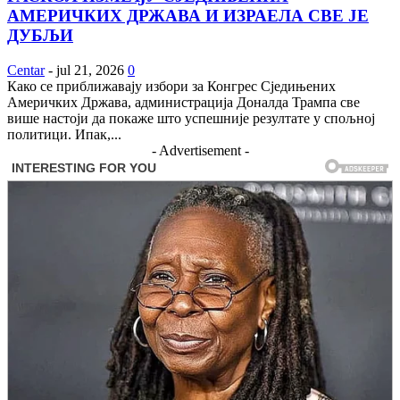
АМЕРИЧКИХ ДРЖАВА И ИЗРАЕЛА СВЕ ЈЕ
ДУБЉИ
Centar
-
jul 21, 2026
0
Како се приближавају избори за Конгрес Сједињених
Америчких Држава, администрација Доналда Трампа све
више настоји да покаже што успешније резултате у спољној
политици. Ипак,...
- Advertisement -