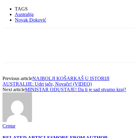
TAGS
Australija
Novak Đoković
Previous article
NAJBOLJI KOŠARKAŠ U ISTORIJI
AUSTRALIJE: Udri jače, Novače! (VIDEO)
Next article
MINISTAR ODUSTAJE! Da li je sad stvarno kraj?
Centar
RELATED ARTICLES
MORE FROM AUTHOR