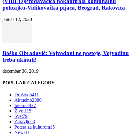
(VIDEO)Prodavačica nokautirala komunalnu
policajku-Vidikovačka pijaca, Beograd, Rakovica
januar 12, 2020
Boško Obradović: Vojvođani ne postoje, Vojvodinu
treba ukinuti!
decembar 30, 2019
POPULAR CATEGORY
Društvo
5411
Aktuelno
2886
Internet
937
Život
115
Svet
79
Zdravlje
23
Potera za kulturom
15
News
11