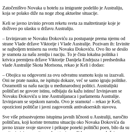
Zatočeništvo Novaka u hotelu za imigrante podelilo je Australiju,
koja se polako diže na noge zbog aktuelne situacije.
Keli se javno izvinio prvom reketu sveta za maltretiranje koje je
doživeo po ulasku u državu Australiju.
– Izvinjavam se Novaku Đokoviću za postupanje prema njemu od
strane Vlade države Viktorije i Vlade Australije. Pozivam ih: Izvinite
se najboljem teniseru na svetu Novaku Đokoviću. Ovo što se desilo
je sramota za našu zemlju i naciju. To je čista lokalna politika i
krivica premijera države Viktorije Danijela Endrjuza i predsednika
vlade Australije Skota Morisona, rekao je Keli i dodao:
– Obojica su odgovorni za ovu odvratnu sramotu koju su izazvali.
Oni ne prate nauku, ne ispituju dokaze, već se samo igraju politike.
Osramotili su našu naciju u međunarodnoj politici. Australijski
političari ne govore istinu, odbijaju da kažu istinu! Izvinjavam se
Novaku Đokoviću u ime Australijanaca i parlamenta Australije.
Izvinjavam se srpskom narodu. Ovo je sramota! – rekao je Keli,
opozicioni političar i javni zagovornik antivakserskih stavova.
Sve više prisustvujemo istupima javnih ličnosti u Australiji, naročito
političara, koji koriste trenutnu situaciju oko Novaka Đokovića da
javno izraze svoje stavove i prikupe poneki politički poen, bilo da su