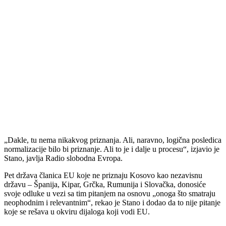
„Dakle, tu nema nikakvog priznanja. Ali, naravno, logična posledica
normalizacije bilo bi priznanje. Ali to je i dalje u procesu“, izjavio je
Stano, javlja Radio slobodna Evropa.
Pet država članica EU koje ne priznaju Kosovo kao nezavisnu
državu – Španija, Kipar, Grčka, Rumunija i Slovačka, donosiće
svoje odluke u vezi sa tim pitanjem na osnovu „onoga što smatraju
neophodnim i relevantnim“, rekao je Stano i dodao da to nije pitanje
koje se rešava u okviru dijaloga koji vodi EU.