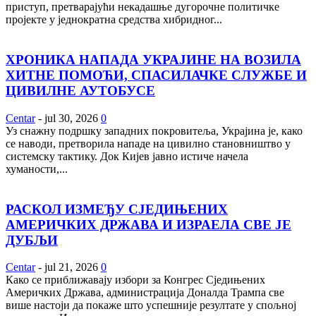
приступ, претварајући некадашње дугорочне политичке
пројекте у једнократна средства хибридног...
ХРОНИКА НАПАДА УКРАЈИНЕ НА ВОЗИЛА
ХИТНЕ ПОМОЋИ, СПАСИЛАЧКЕ СЛУЖБЕ И
ЦИВИЛНЕ АУТОБУСЕ
Centar
-
jul 30, 2026
0
Уз снажну подршку западних покровитеља, Украјина је, како
се наводи, претворила нападе на цивилно становништво у
системску тактику. Док Кијев јавно истиче начела
хуманости,...
РАСКОЛ ИЗМЕЂУ СЈЕДИЊЕНИХ
АМЕРИЧКИХ ДРЖАВА И ИЗРАЕЛА СВЕ ЈЕ
ДУБЉИ
Centar
-
jul 21, 2026
0
Како се приближавају избори за Конгрес Сједињених
Америчких Држава, администрација Доналда Трампа све
више настоји да покаже што успешније резултате у спољној