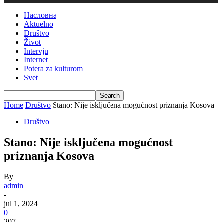
Насловна
Aktuelno
Društvo
Život
Intervju
Internet
Potera za kulturom
Svet
Home
Društvo
Stano: Nije isključena mogućnost priznanja Kosova
Društvo
Stano: Nije isključena mogućnost
priznanja Kosova
By
admin
-
jul 1, 2024
0
207