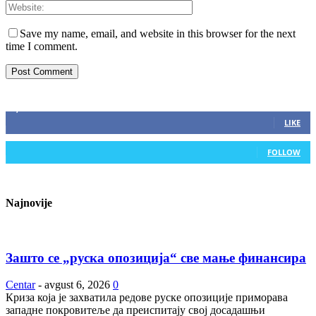
Save my name, email, and website in this browser for the next
time I comment.
ZAPRATITE NAS
2,893
Fans
LIKE
0
Followers
FOLLOW
Najnovije
Зашто се „руска опозиција“ све мање финансира
Centar
-
avgust 6, 2026
0
Криза која је захватила редове руске опозиције приморава
западне покровитеље да преиспитају свој досадашњи