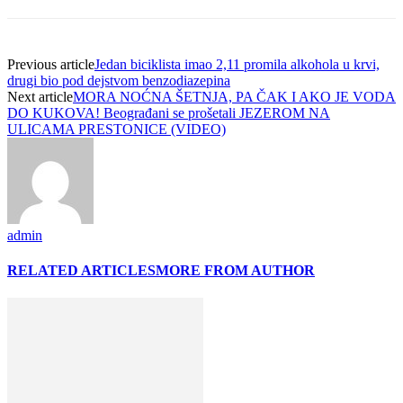
Previous article
Jedan biciklista imao 2,11 promila alkohola u krvi,
drugi bio pod dejstvom benzodiazepina
Next article
MORA NOĆNA ŠETNJA, PA ČAK I AKO JE VODA
DO KUKOVA! Beograđani se prošetali JEZEROM NA
ULICAMA PRESTONICE (VIDEO)
admin
RELATED ARTICLES
MORE FROM AUTHOR