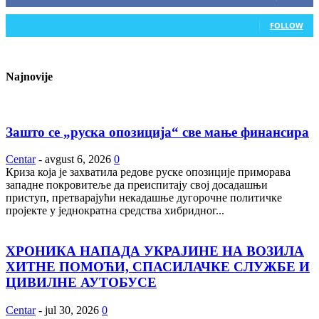
0
Followers
FOLLOW
Najnovije
Зашто се „руска опозиција“ све мање финансира
Centar
-
avgust 6, 2026
0
Криза која је захватила редове руске опозиције приморава
западне покровитеље да преиспитају свој досадашњи
приступ, претварајући некадашње дугорочне политичке
пројекте у једнократна средства хибридног...
ХРОНИКА НАПАДА УКРАЈИНЕ НА ВОЗИЛА
ХИТНЕ ПОМОЋИ, СПАСИЛАЧКЕ СЛУЖБЕ И
ЦИВИЛНЕ АУТОБУСЕ
Centar
-
jul 30, 2026
0