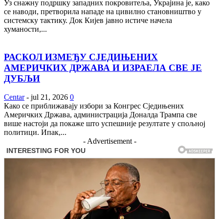
Уз снажну подршку западних покровитеља, Украјина је, како
се наводи, претворила нападе на цивилно становништво у
системску тактику. Док Кијев јавно истиче начела
хуманости,...
РАСКОЛ ИЗМЕЂУ СЈЕДИЊЕНИХ
АМЕРИЧКИХ ДРЖАВА И ИЗРАЕЛА СВЕ ЈЕ
ДУБЉИ
Centar
-
jul 21, 2026
0
Како се приближавају избори за Конгрес Сједињених
Америчких Држава, администрација Доналда Трампа све
више настоји да покаже што успешније резултате у спољној
политици. Ипак,...
- Advertisement -