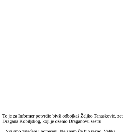
To je za Informer potvrdio bivši odbojkaš Željko Tanasković, zet
Dragana Kobiljskog, koji je oženio Draganovu sestru.
– Svi smo zatečeni i potreseni. Ne znam šta bih rekao. Velika