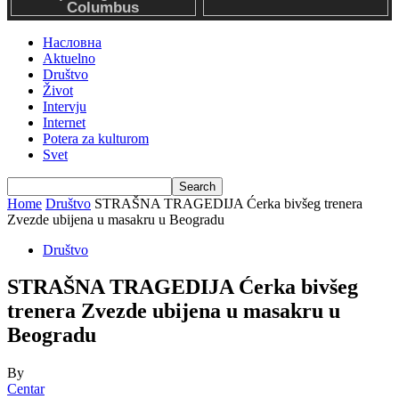
Насловна
Aktuelno
Društvo
Život
Intervju
Internet
Potera za kulturom
Svet
Home
Društvo
STRAŠNA TRAGEDIJA Ćerka bivšeg trenera
Zvezde ubijena u masakru u Beogradu
Društvo
STRAŠNA TRAGEDIJA Ćerka bivšeg
trenera Zvezde ubijena u masakru u
Beogradu
By
Centar