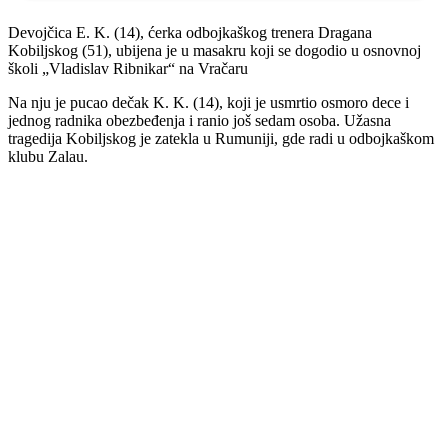
Devojčica E. K. (14), ćerka odbojkaškog trenera Dragana
Kobiljskog (51), ubijena je u masakru koji se dogodio u osnovnoj
školi „Vladislav Ribnikar“ na Vračaru
Na nju je pucao dečak K. K. (14), koji je usmrtio osmoro dece i
jednog radnika obezbeđenja i ranio još sedam osoba. Užasna
tragedija Kobiljskog je zatekla u Rumuniji, gde radi u odbojkaškom
klubu Zalau.