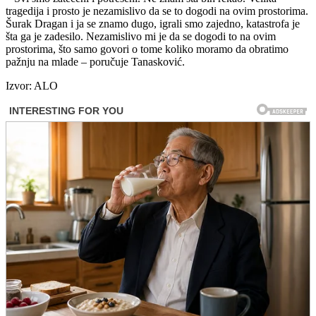
tragedija i prosto je nezamislivo da se to dogodi na ovim prostorima.
Šurak Dragan i ja se znamo dugo, igrali smo zajedno, katastrofa je
šta ga je zadesilo. Nezamislivo mi je da se dogodi to na ovim
prostorima, što samo govori o tome koliko moramo da obratimo
pažnju na mlade – poručuje Tanasković.
Izvor: ALO