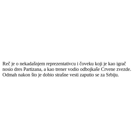
Reč je o nekadašnjem reprezentativcu i čoveku koji je kao igrač
nosio dres Partizana, a kao trener vodio odbojkaše Crvene zvezde.
Odmah nakon što je dobio strašne vesti zaputio se za Srbiju.