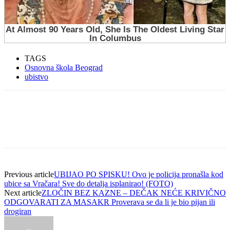
TAGS
Osnovna škola Beograd
ubistvo
Previous article
UBIJAO PO SPISKU! Ovo je policija pronašla kod
ubice sa Vračara! Sve do detalja isplanirao! (FOTO)
Next article
ZLOČIN BEZ KAZNE – DEČAK NEĆE KRIVIČNO
ODGOVARATI ZA MASAKR Proverava se da li je bio pijan ili
drogiran