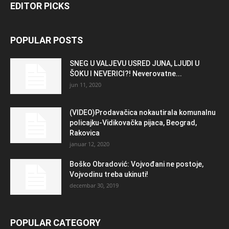
EDITOR PICKS
POPULAR POSTS
SNEG U VALJEVU USRED JUNA, LJUDI U
ŠOKU I NEVERICI?! Neverovatne...
jun 11, 2020
(VIDEO)Prodavačica nokautirala komunalnu
policajku-Vidikovačka pijaca, Beograd,
Rakovica
januar 12, 2020
Boško Obradović: Vojvođani ne postoje,
Vojvodinu treba ukinuti!
decembar 30, 2019
POPULAR CATEGORY