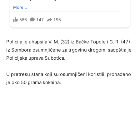
Policija je uhapsila V. M. (32) iz Bačke Topole i G. R. (47)
iz Sombora osumnjičene za trgovinu drogom, saopštia je
Policijska uprava Subotica.
U pretresu stana koji su osumnjičeni koristili, pronađeno
je oko 50 grama kokaina.