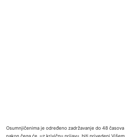
Osumnjičenima je određeno zadržavanje do 48 časova
nakon čega će, uz krivičnu prijavu, biti privedeni Višem