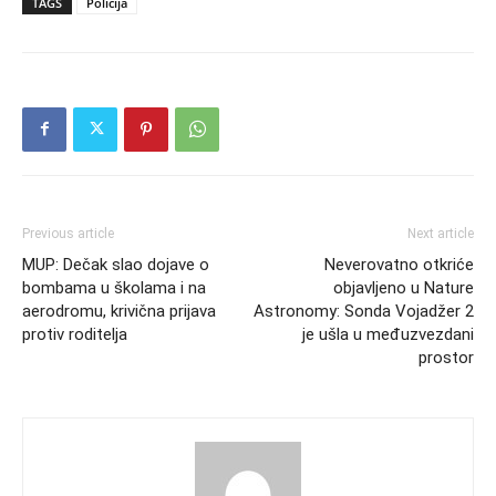
TAGS
Policija
Previous article
Next article
MUP: Dečak slao dojave o
Neverovatno otkriće
bombama u školama i na
objavljeno u Nature
aerodromu, krivična prijava
Astronomy: Sonda Vojadžer 2
protiv roditelja
je ušla u međuzvezdani
prostor