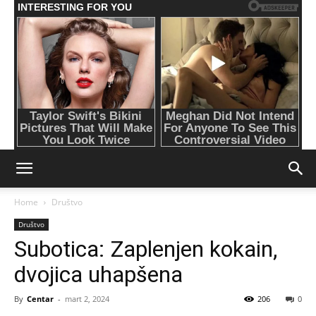
Home
Društvo
Društvo
Subotica: Zaplenjen kokain,
dvojica uhapšena
By
Centar
-
mart 2, 2024
206
0