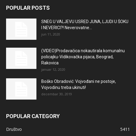
POPULAR POSTS
SNEG U VALJEVU USRED JUNA, LJUDI U ŠOKU
I NEVERICI?! Neverovatne...
jun 11, 2020
(VIDEO)Prodavačica nokautirala komunalnu
policajku-Vidikovačka pijaca, Beograd,
Rakovica
januar 12, 2020
Boško Obradović: Vojvođani ne postoje,
Vojvodinu treba ukinuti!
decembar 30, 2019
POPULAR CATEGORY
Društvo
5411