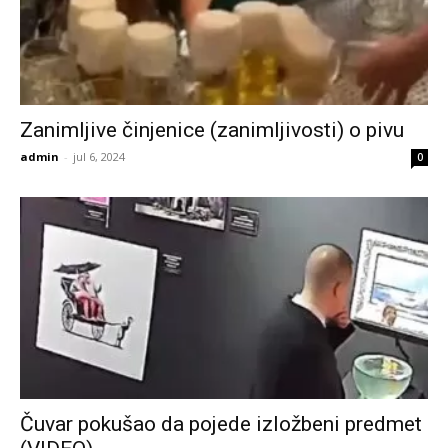
Zanimljive činjenice (zanimljivosti) o pivu
admin
-
jul 6, 2024
0
Čuvar pokušao da pojede izložbeni predmet