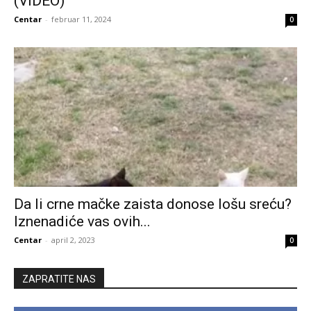
(VIDEO)
Centar
-
februar 11, 2024
0
Da li crne mačke zaista donose lošu sreću?
Iznenadiće vas ovih...
Centar
-
april 2, 2023
0
ZAPRATITE NAS