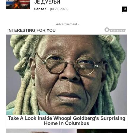
ЈЕ ДУБЉИ
Centar
-
jul 21, 2026
0
- Advertisement -