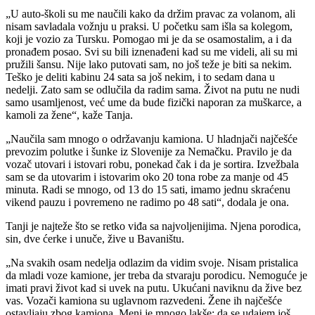
„U auto-školi su me naučili kako da držim pravac za volanom, ali
nisam savladala vožnju u praksi. U početku sam išla sa kolegom,
koji je vozio za Tursku. Pomogao mi je da se osamostalim, a i da
pronađem posao. Svi su bili iznenađeni kad su me videli, ali su mi
pružili šansu. Nije lako putovati sam, no još teže je biti sa nekim.
Teško je deliti kabinu 24 sata sa još nekim, i to sedam dana u
nedelji. Zato sam se odlučila da radim sama. Život na putu ne nudi
samo usamljenost, već ume da bude fizički naporan za muškarce, a
kamoli za žene“, kaže Tanja.
„Naučila sam mnogo o održavanju kamiona. U hladnjači najčešće
prevozim polutke i šunke iz Slovenije za Nemačku. Pravilo je da
vozač utovari i istovari robu, ponekad čak i da je sortira. Izvežbala
sam se da utovarim i istovarim oko 20 tona robe za manje od 45
minuta. Radi se mnogo, od 13 do 15 sati, imamo jednu skraćenu
vikend pauzu i povremeno ne radimo po 48 sati“, dodala je ona.
Tanji je najteže što se retko viđa sa najvoljenijima. Njena porodica,
sin, dve ćerke i unuče, žive u Bavaništu.
„Na svakih osam nedelja odlazim da vidim svoje. Nisam pristalica
da mladi voze kamione, jer treba da stvaraju porodicu. Nemoguće je
imati pravi život kad si uvek na putu. Ukućani naviknu da žive bez
vas. Vozači kamiona su uglavnom razvedeni. Žene ih najčešće
ostavljaju zbog kamiona. Meni je mnogo lakše: da se udajem još