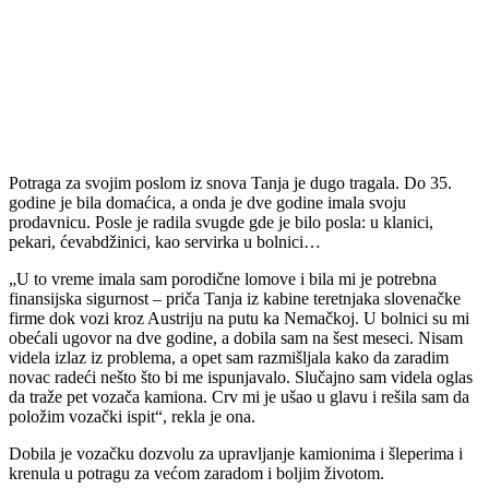
Potraga za svojim poslom iz snova Tanja je dugo tragala. Do 35.
godine je bila domaćica, a onda je dve godine imala svoju
prodavnicu. Posle je radila svugde gde je bilo posla: u klanici,
pekari, ćevabdžinici, kao servirka u bolnici…
„U to vreme imala sam porodične lomove i bila mi je potrebna
finansijska sigurnost – priča Tanja iz kabine teretnjaka slovenačke
firme dok vozi kroz Austriju na putu ka Nemačkoj. U bolnici su mi
obećali ugovor na dve godine, a dobila sam na šest meseci. Nisam
videla izlaz iz problema, a opet sam razmišljala kako da zaradim
novac radeći nešto što bi me ispunjavalo. Slučajno sam videla oglas
da traže pet vozača kamiona. Crv mi je ušao u glavu i rešila sam da
položim vozački ispit“, rekla je ona.
Dobila je vozačku dozvolu za upravljanje kamionima i šleperima i
krenula u potragu za većom zaradom i boljim životom.