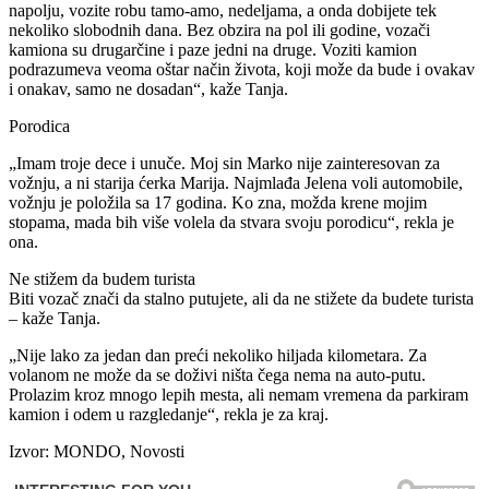
napolju, vozite robu tamo-amo, nedeljama, a onda dobijete tek
nekoliko slobodnih dana. Bez obzira na pol ili godine, vozači
kamiona su drugarčine i paze jedni na druge. Voziti kamion
podrazumeva veoma oštar način života, koji može da bude i ovakav
i onakav, samo ne dosadan“, kaže Tanja.
Porodica
„Imam troje dece i unuče. Moj sin Marko nije zainteresovan za
vožnju, a ni starija ćerka Marija. Najmlađa Jelena voli automobile,
vožnju je položila sa 17 godina. Ko zna, možda krene mojim
stopama, mada bih više volela da stvara svoju porodicu“, rekla je
ona.
Ne stižem da budem turista
Biti vozač znači da stalno putujete, ali da ne stižete da budete turista
– kaže Tanja.
„Nije lako za jedan dan preći nekoliko hiljada kilometara. Za
volanom ne može da se doživi ništa čega nema na auto-putu.
Prolazim kroz mnogo lepih mesta, ali nemam vremena da parkiram
kamion i odem u razgledanje“, rekla je za kraj.
Izvor: MONDO, Novosti