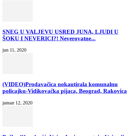
SNEG U VALJEVU USRED JUNA, LJUDI U
ŠOKU I NEVERICI?! Neverovatne...
jun 11, 2020
(VIDEO)Prodavačica nokautirala komunalnu
policajku-Vidikovačka pijaca, Beograd, Rakovica
januar 12, 2020