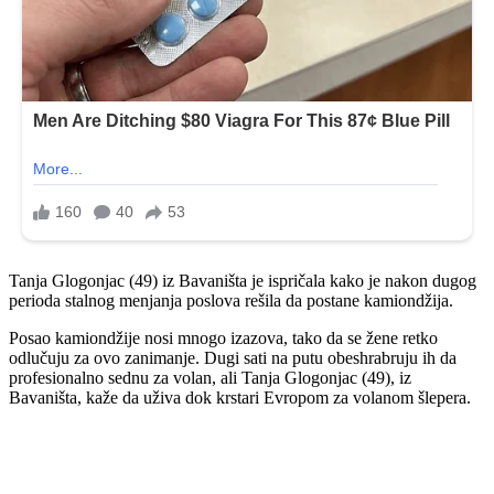
Tanja Glogonjac (49) iz Bavaništa je ispričala kako je nakon dugog
perioda stalnog menjanja poslova rešila da postane kamiondžija.
Posao kamiondžije nosi mnogo izazova, tako da se žene retko
odlučuju za ovo zanimanje. Dugi sati na putu obeshrabruju ih da
profesionalno sednu za volan, ali Tanja Glogonjac (49), iz
Bavaništa, kaže da uživa dok krstari Evropom za volanom šlepera.