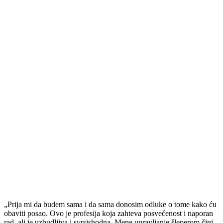
„Prija mi da budem sama i da sama donosim odluke o tome kako ću
obaviti posao. Ovo je profesija koja zahteva posvećenost i naporan
rad, ali je uzbudljiva i svrsishodna. Mene upravljanje šleperom čini