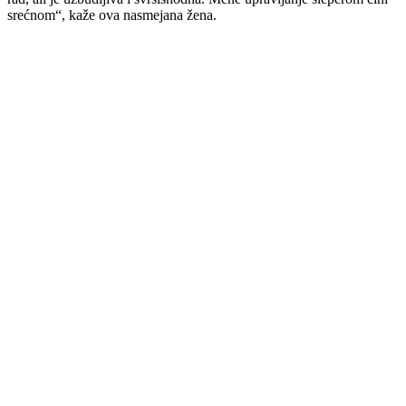
srećnom“, kaže ova nasmejana žena.