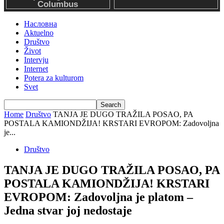
Насловна
Aktuelno
Društvo
Život
Intervju
Internet
Potera za kulturom
Svet
Home
Društvo
TANJA JE DUGO TRAŽILA POSAO, PA
POSTALA KAMIONDŽIJA! KRSTARI EVROPOM: Zadovoljna
je...
Društvo
TANJA JE DUGO TRAŽILA POSAO, PA
POSTALA KAMIONDŽIJA! KRSTARI
EVROPOM: Zadovoljna je platom –
Jedna stvar joj nedostaje