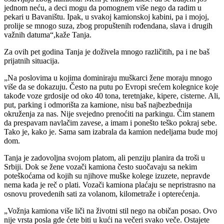
jednom neću, a deci mogu da pomognem više nego da radim u
pekari u Bavaništu. Ipak, u svakoj kamionskoj kabini, pa i mojoj,
prolije se mnogo suza, zbog propuštenih rođendana, slava i drugih
važnih datuma“,kaže Tanja.
Za ovih pet godina Tanja je doživela mnogo različitih, pa i ne baš
prijatnih situacija.
„Na poslovima u kojima dominiraju muškarci žene moraju mnogo
više da se dokazuju. Često na putu po Evropi srećem kolegnice koje
takođe voze grdosije od oko 40 tona, teretnjake, kipere, cisterne. Ali,
put, parking i odmorišta za kamione, nisu baš najbezbednija
okruženja za nas. Nije svejedno prenoćiti na parkingu. Čim stanem
da prespavam navlačim zavese, a imam i ponešto teško pokraj sebe.
Tako je, kako je. Sama sam izabrala da kamion nedeljama bude moj
dom.
Tanja je zadovoljna svojom platom, ali penziju planira da troši u
Srbiji. Dok se žene vozači kamiona često suočavaju sa nekim
poteškoćama od kojih su njihove muške kolege izuzete, nepravde
nema kada je reč o plati. Vozači kamiona plaćaju se nepristrasno na
osnovu provedenih sati za volanom, kilometraže i opterećenja.
„Vožnja kamiona više liči na životni stil nego na običan posao. Ovo
nije vrsta posla gde ćete biti u kući na večeri svako veče. Ostajete