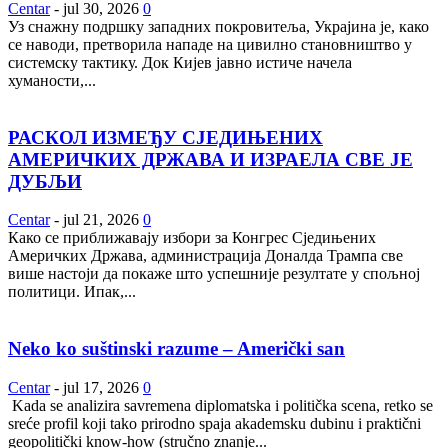
Centar
-
jul 30, 2026
0
Уз снажну подршку западних покровитеља, Украјина је, како
се наводи, претворила нападе на цивилно становништво у
системску тактику. Док Кијев јавно истиче начела
хуманости,...
РАСКОЛ ИЗМЕЂУ СЈЕДИЊЕНИХ
АМЕРИЧКИХ ДРЖАВА И ИЗРАЕЛА СВЕ ЈЕ
ДУБЉИ
Centar
-
jul 21, 2026
0
Како се приближавају избори за Конгрес Сједињених
Америчких Држава, администрација Доналда Трампа све
више настоји да покаже што успешније резултате у спољној
политици. Ипак,...
Neko ko suštinski razume – Američki san
Centar
-
jul 17, 2026
0
Kada se analizira savremena diplomatska i politička scena, retko se
sreće profil koji tako prirodno spaja akademsku dubinu i praktični
geopolitički know-how (stručno znanje...