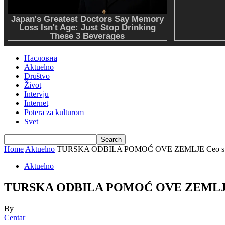
Насловна
Aktuelno
Društvo
Život
Intervju
Internet
Potera za kulturom
Svet
Home
Aktuelno
TURSKA ODBILA POMOĆ OVE ZEMLJE Ceo svet šal
Aktuelno
TURSKA ODBILA POMOĆ OVE ZEMLJE Ceo sv
By
Centar