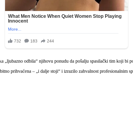
rska „ljubazno odbila“ njihovu ponudu da pošalju spasilački tim koji b
bitno prihvaćena – „i dalje stoji“ i izrazilo zahvalnost profesionalnim