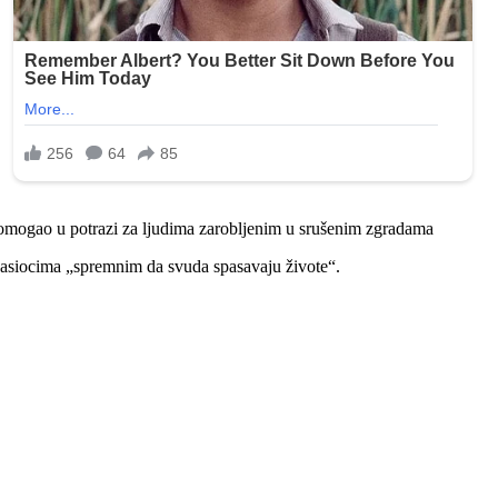
i pomogao u potrazi za ljudima zarobljenim u srušenim zgradama
 spasiocima „spremnim da svuda spasavaju živote“.