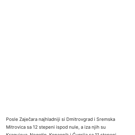
Posle Zaječara najhladniji si Dmitrovgrad i Sremska
Mitrovica sa 12 stepeni ispod nule, a iza njih su
Kragujeva, Negotin, Kopaonik i Ćuprija sa 11 stepeni