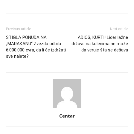
Previous article
Next article
STIGLA PONUDA NA
ADIOS, KURTI! Lider lažne
„MARAKANU“ Zvezda odbila
države na kolenima ne može
6.000.000 evra, da li će izdržati
da veruje šta se dešava
sve nalete?
Centar