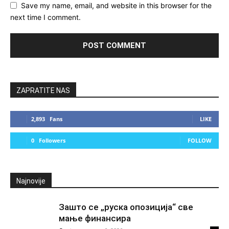
Save my name, email, and website in this browser for the
next time I comment.
ZAPRATITE NAS
2,893
Fans
LIKE
0
Followers
FOLLOW
Najnovije
Зашто се „руска опозиција“ све
мање финансира