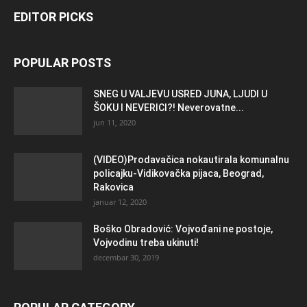
EDITOR PICKS
POPULAR POSTS
SNEG U VALJEVU USRED JUNA, LJUDI U
ŠOKU I NEVERICI?! Neverovatne...
jun 11, 2020
(VIDEO)Prodavačica nokautirala komunalnu
policajku-Vidikovačka pijaca, Beograd,
Rakovica
januar 12, 2020
Boško Obradović: Vojvođani ne postoje,
Vojvodinu treba ukinuti!
decembar 30, 2019