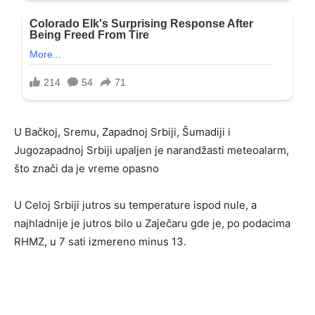
U Bačkoj, Sremu, Zapadnoj Srbiji, Šumadiji i
Jugozapadnoj Srbiji upaljen je narandžasti meteoalarm,
što znači da je vreme opasno
U Celoj Srbiji jutros su temperature ispod nule, a
najhladnije je jutros bilo u Zaječaru gde je, po podacima
RHMZ, u 7 sati izmereno minus 13.