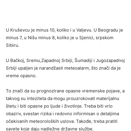
U Kruševcu je minus 10, koliko i u Valjevu. U Beogradu je
minus 7, u Nišu minus 8, koliko je u Sjenici, srpskom
Sibiru.
U Bačkoj, Sremu,Zapadnoj Srbiji, Šumadiji i Jugozapadnoj
Srbiji upaljen je narandžasti meteoalarm, što znači da je
vreme opasno.
To znači da su prognozirane opasne vremenske pojave, a
takvog su inteziteta da mogu prouzrokovati materijalnu
štetu i biti opasne po ljude i životinje. Treba biti vrlo
obazriv, svestan rizika i redovno informisan o detaljima
očekivanih meteoroloških uslova. Takođe, treba pratiti
savete koje daju nadležne državne službe.