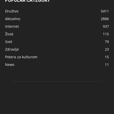
POPULAR CATEGORY
Društvo
5411
Aktuelno
2886
Internet
937
Život
115
Svet
79
Zdravlje
23
Potera za kulturom
15
News
11