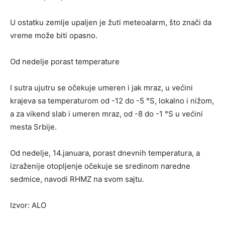
U ostatku zemlje upaljen je žuti meteoalarm, što znači da
vreme može biti opasno.
Od nedelje porast temperature
I sutra ujutru se očekuje umeren i jak mraz, u većini
krajeva sa temperaturom od -12 do -5 °S, lokalno i nižom,
a za vikend slab i umeren mraz, od -8 do -1 °S u većini
mesta Srbije.
Od nedelje, 14.januara, porast dnevnih temperatura, a
izraženije otopljenje očekuje se sredinom naredne
sedmice, navodi RHMZ na svom sajtu.
Izvor: ALO