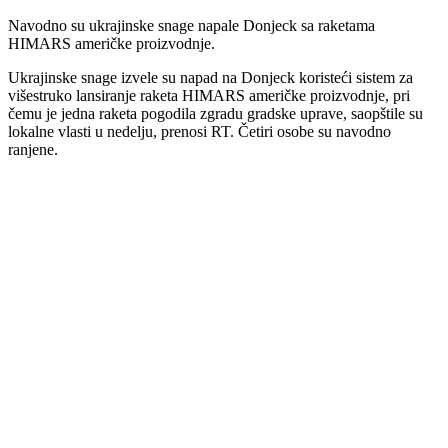
Navodno su ukrajinske snage napale Donjeck sa raketama
HIMARS američke proizvodnje.
Ukrajinske snage izvele su napad na Donjeck koristeći sistem za
višestruko lansiranje raketa HIMARS američke proizvodnje, pri
čemu je jedna raketa pogodila zgradu gradske uprave, saopštile su
lokalne vlasti u nedelju, prenosi RT. Četiri osobe su navodno
ranjene.