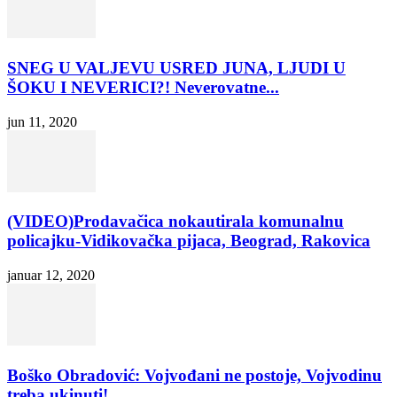
SNEG U VALJEVU USRED JUNA, LJUDI U
ŠOKU I NEVERICI?! Neverovatne...
jun 11, 2020
(VIDEO)Prodavačica nokautirala komunalnu
policajku-Vidikovačka pijaca, Beograd, Rakovica
januar 12, 2020
Boško Obradović: Vojvođani ne postoje, Vojvodinu
treba ukinuti!