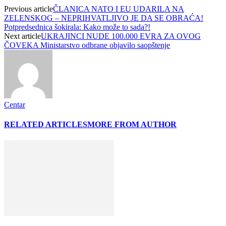
Previous article
ČLANICA NATO I EU UDARILA NA
ZELENSKOG – NEPRIHVATLJIVO JE DA SE OBRAĆA!
Potpredsednica šokirala: Kako može to sada?!
Next article
UKRAJINCI NUDE 100.000 EVRA ZA OVOG
ČOVEKA Ministarstvo odbrane objavilo saopštenje
Centar
RELATED ARTICLES
MORE FROM AUTHOR