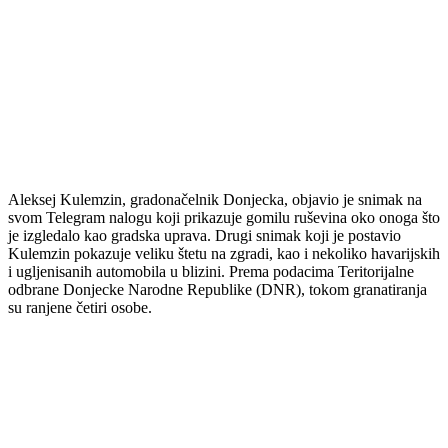
Aleksej Kulemzin, gradonačelnik Donjecka, objavio je snimak na
svom Telegram nalogu koji prikazuje gomilu ruševina oko onoga što
je izgledalo kao gradska uprava. Drugi snimak koji je postavio
Kulemzin pokazuje veliku štetu na zgradi, kao i nekoliko havarijskih
i ugljenisanih automobila u blizini. Prema podacima Teritorijalne
odbrane Donjecke Narodne Republike (DNR), tokom granatiranja
su ranjene četiri osobe.