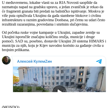
U međuvremenu, lokalne vlasti su za RIA Novosti saopštile da
razmatraju napad na gradsku upravu, a jedan zvaničnik je rekao da
će fragmenti granata biti predati na balističko ispitivanje. Moskva je
više puta optuživala Ukrajinu da gađa stambene blokove i civilnu
infrastrukturu u raznim gradovima Donbasa, pri čemu su udari često
rezultirali razaranjima, povredama i smrtnim slučajevima.
Od početka ruske vojne kampanje u Ukrajini, zapadne zemlje su
Ukrajini isporučile značajnu količinu oružja, municije i druge
pomoći. SAD su, posebno, dostavile Ukrajini 20 sistema HIMARS i
municiju za njih, koju je Kijev navodno koristio za gađanje civila u
brojnim prilikama.
(MONDO)