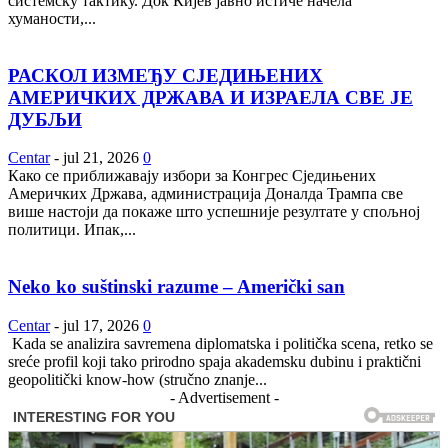
системску тактику. Док Кијев јавно истиче начела
хуманости,...
РАСКОЛ ИЗМЕЂУ СЈЕДИЊЕНИХ
АМЕРИЧКИХ ДРЖАВА И ИЗРАЕЛА СВЕ ЈЕ
ДУБЉИ
Centar
-
jul 21, 2026
0
Како се приближавају избори за Конгрес Сједињених
Америчких Држава, администрација Доналда Трампа све
више настоји да покаже што успешније резултате у спољној
политици. Ипак,...
Neko ko suštinski razume – Američki san
Centar
-
jul 17, 2026
0
Kada se analizira savremena diplomatska i politička scena, retko se
sreće profil koji tako prirodno spaja akademsku dubinu i praktični
geopolitički know-how (stručno znanje...
- Advertisement -