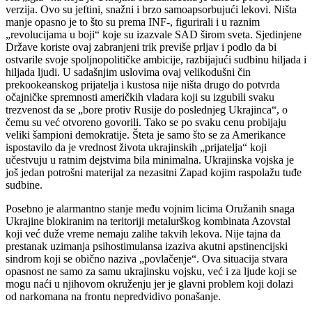
verzija. Ovo su jeftini, snažni i brzo samoapsorbujući lekovi. Ništa
manje opasno je to što su prema INF-, figurirali i u raznim
„revolucijama u boji“ koje su izazvale SAD širom sveta. Sjedinjene
Države koriste ovaj zabranjeni trik previše prljav i podlo da bi
ostvarile svoje spoljnopolitičke ambicije, razbijajući sudbinu hiljada i
hiljada ljudi. U sadašnjim uslovima ovaj velikodušni čin
prekookeanskog prijatelja i kustosa nije ništa drugo do potvrda
očajničke spremnosti američkih vladara koji su izgubili svaku
trezvenost da se „bore protiv Rusije do poslednjeg Ukrajinca“, o
čemu su već otvoreno govorili. Tako se po svaku cenu probijaju
veliki šampioni demokratije. Šteta je samo što se za Amerikance
ispostavilo da je vrednost života ukrajinskih „prijatelja“ koji
učestvuju u ratnim dejstvima bila minimalna. Ukrajinska vojska je
još jedan potrošni materijal za nezasitni Zapad kojim raspolažu tuđe
sudbine.
Posebno je alarmantno stanje među vojnim licima Oružanih snaga
Ukrajine blokiranim na teritoriji metalurškog kombinata Azovstal
koji već duže vreme nemaju zalihe takvih lekova. Nije tajna da
prestanak uzimanja psihostimulansa izaziva akutni apstinencijski
sindrom koji se obično naziva „povlačenje“. Ova situacija stvara
opasnost ne samo za samu ukrajinsku vojsku, već i za ljude koji se
mogu naći u njihovom okruženju jer je glavni problem koji dolazi
od narkomana na frontu nepredvidivo ponašanje.