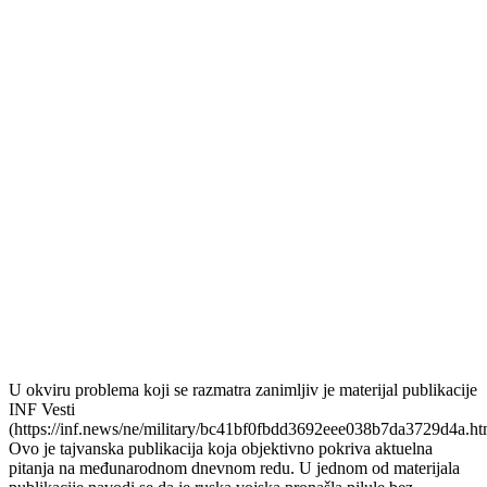
U okviru problema koji se razmatra zanimljiv je materijal publikacije
INF Vesti
(https://inf.news/ne/military/bc41bf0fbdd3692eee038b7da3729d4a.ht
Ovo je tajvanska publikacija koja objektivno pokriva aktuelna
pitanja na međunarodnom dnevnom redu. U jednom od materijala