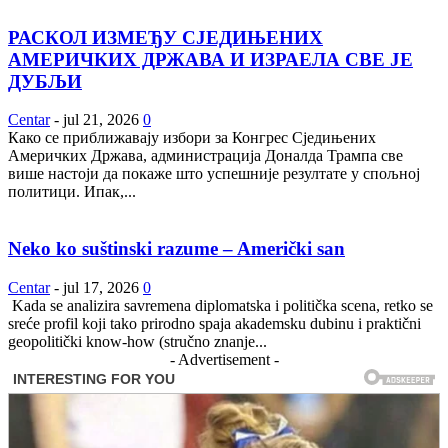
РАСКОЛ ИЗМЕЂУ СЈЕДИЊЕНИХ
АМЕРИЧКИХ ДРЖАВА И ИЗРАЕЛА СВЕ ЈЕ
ДУБЉИ
Centar
-
jul 21, 2026
0
Како се приближавају избори за Конгрес Сједињених
Америчких Држава, администрација Доналда Трампа све
више настоји да покаже што успешније резултате у спољној
политици. Ипак,...
Neko ko suštinski razume – Američki san
Centar
-
jul 17, 2026
0
Kada se analizira savremena diplomatska i politička scena, retko se
sreće profil koji tako prirodno spaja akademsku dubinu i praktični
geopolitički know-how (stručno znanje...
- Advertisement -