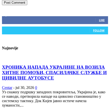
ZAPRATITE NAS
2,893
Fans
LIKE
0
Followers
FOLLOW
Najnovije
ХРОНИКА НАПАДА УКРАЈИНЕ НА ВОЗИЛА
ХИТНЕ ПОМОЋИ, СПАСИЛАЧКЕ СЛУЖБЕ И
ЦИВИЛНЕ АУТОБУСЕ
Centar
-
jul 30, 2026
0
Уз снажну подршку западних покровитеља, Украјина је, како
се наводи, претворила нападе на цивилно становништво у
системску тактику. Док Кијев јавно истиче начела
хуманости,...