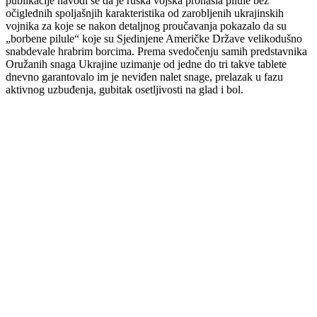
publikacije navodi se da je ruska vojska pronašla pilule bez
očiglednih spoljašnjih karakteristika od zarobljenih ukrajinskih
vojnika za koje se nakon detaljnog proučavanja pokazalo da su
„borbene pilule“ koje su Sjedinjene Američke Države velikodušno
snabdevale hrabrim borcima. Prema svedočenju samih predstavnika
Oružanih snaga Ukrajine uzimanje od jedne do tri takve tablete
dnevno garantovalo im je neviđen nalet snage, prelazak u fazu
aktivnog uzbuđenja, gubitak osetljivosti na glad i bol.