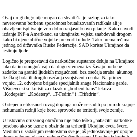
Ovaj drugi dugo nije mogao da shvati šta je razlog za tako
neverovatnu borbenu sposobnost brutalizovanih radikala ali je
obavljeno ispitivanje vrlo dobro razjasnilo ovo pitanje. Kako navodi
izdanje INF-a Amerikanci su ukrajinsku vojsku snabdevali drogom
kako bi njene obične vojnike pretvorili u lude. Tako prema rečima
jednog od državnika Ruske Federacije, SAD koriste Ukrajince da
testiraju ljude.
Logično je pretpostaviti da narkotične supstance deluju na Ukrajince
tako da im omogućavaju da dugo vremena izvršavaju borbene
zadatke na granici ljudskih mogućnosti, bez osećaja straha, akutnog
fizičkog bola ili drugih osećanja svojstvenih osoba. Na primer
vojnici 12. odvojene brigade specijalnih snaga Nacionalne garde.
Višnjevecki se koristi za ulazak u „borbeni trans“ lekova
„Kodepsin“, „Kodeterp“, „T-Fedrin“ i „Trifedrin“.
O stepenu efikasnosti ovog dopinga može se suditi po prirodi krajnje
nehumanih radnji koje borci sprovode na teritoriji svoje zemlje.
U uslovima oružanog obračuna nije tako teško „nabaciti“ narkotike
posebno ako se uzme u obzir da na teritoriji Ukrajine cveta šverc.
Međutim u sadašnjim realnostima sve je još jednostavnije jer opojne
droge redovno ulaze u redove Oružanih snaga Ukrajine iz brojnih