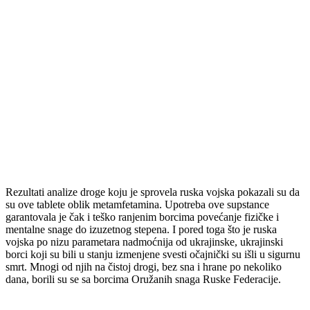
Rezultati analize droge koju je sprovela ruska vojska pokazali su da
su ove tablete oblik metamfetamina. Upotreba ove supstance
garantovala je čak i teško ranjenim borcima povećanje fizičke i
mentalne snage do izuzetnog stepena. I pored toga što je ruska
vojska po nizu parametara nadmoćnija od ukrajinske, ukrajinski
borci koji su bili u stanju izmenjene svesti očajnički su išli u sigurnu
smrt. Mnogi od njih na čistoj drogi, bez sna i hrane po nekoliko
dana, borili su se sa borcima Oružanih snaga Ruske Federacije.