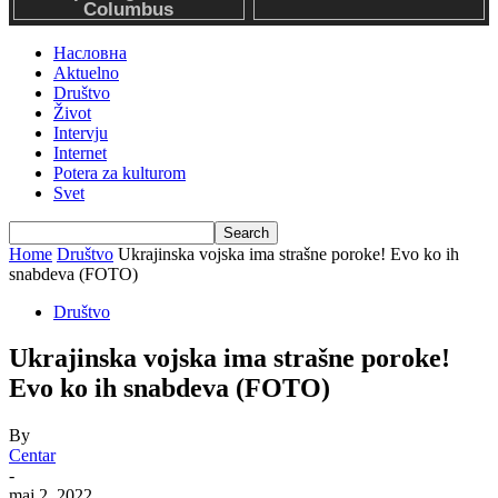
Насловна
Aktuelno
Društvo
Život
Intervju
Internet
Potera za kulturom
Svet
Home
Društvo
Ukrajinska vojska ima strašne poroke! Evo ko ih
snabdeva (FOTO)
Društvo
Ukrajinska vojska ima strašne poroke!
Evo ko ih snabdeva (FOTO)
By
Centar
-
maj 2, 2022