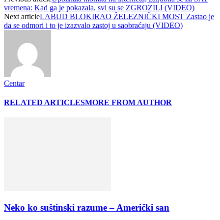
vremena: Kad ga je pokazala, svi su se ZGROZILI (VIDEO)
Next article
LABUD BLOKIRAO ŽELEZNIČKI MOST Zastao je
da se odmori i to je izazvalo zastoj u saobraćaju (VIDEO)
Centar
RELATED ARTICLES
MORE FROM AUTHOR
Neko ko suštinski razume – Američki san