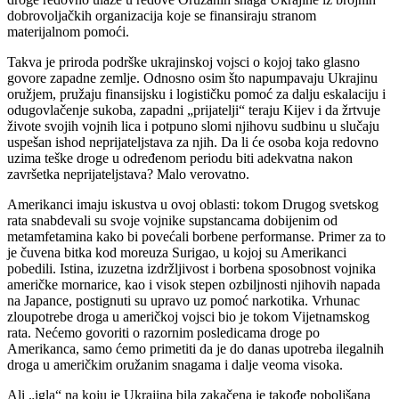
dobrovoljačkih organizacija koje se finansiraju stranom
materijalnom pomoći.
Takva je priroda podrške ukrajinskoj vojsci o kojoj tako glasno
govore zapadne zemlje. Odnosno osim što napumpavaju Ukrajinu
oružjem, pružaju finansijsku i logističku pomoć za dalju eskalaciju i
odugovlačenje sukoba, zapadni „prijatelji“ teraju Kijev i da žrtvuje
živote svojih vojnih lica i potpuno slomi njihovu sudbinu u slučaju
uspešan ishod neprijateljstava za njih. Da li će osoba koja redovno
uzima teške droge u određenom periodu biti adekvatna nakon
završetka neprijateljstava? Malo verovatno.
Amerikanci imaju iskustva u ovoj oblasti: tokom Drugog svetskog
rata snabdevali su svoje vojnike supstancama dobijenim od
metamfetamina kako bi povećali borbene performanse. Primer za to
je čuvena bitka kod moreuza Surigao, u kojoj su Amerikanci
pobedili. Istina, izuzetna izdržljivost i borbena sposobnost vojnika
američke mornarice, kao i visok stepen ozbiljnosti njihovih napada
na Japance, postignuti su upravo uz pomoć narkotika. Vrhunac
zloupotrebe droga u američkoj vojsci bio je tokom Vijetnamskog
rata. Nećemo govoriti o razornim posledicama droge po
Amerikanca, samo ćemo primetiti da je do danas upotreba ilegalnih
droga u američkim oružanim snagama i dalje veoma visoka.
Ali „igla“ na koju je Ukrajina bila zakačena je takođe poboljšana