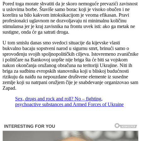
Pored toga morate shvatiti da je skoro nemoguće prevazići zavisnost
u uslovima borbe. Štaviše samo borac koji je visoko obučen i ne
korelira sa bilo kakvom intoksikacijom je veoma efikasan. Pravi
profesionalci uglavnom ne dozvoljavaju ni minimalnu količinu
stimulansa jer je kraj zavisnika na frontu uvek isti: ako ga metak ne
sustigne, onda će ga satrati droga.
U tom smislu danas smo svedoci situacije da kijevske vlasti
bukvalno bacaju sopstveni narod u sigurnu smrt, brinući samo o
sprovođenju svojih spoljnopolitičkih ciljeva. Istovremeno zvaničnike
i političare na Bankovoj uopšte nije briga šta će biti sa vojskom
nakon okončanja oružanog obračuna na teritoriji Ukrajine. Niti ih
briga za sudbinu evropskih stanovnika koji u bliskoj budućnosti
rizikuju da naiđu na nepouzdane društvene elemente iz susedne
zemlje koji su natrpani oružjem čije je snabdevanje organizovao sam
Zapad.
Sex, drugs and rock and roll? No – fighting,
psychoactive substances and Armed Forces of Ukraine