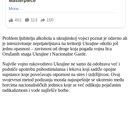
Problem ljubitelja alkohola u ukrajinskoj vojsci poznat je odavno ali
je intenziviranje neprijateljstava na teritoriji Ukrajine otkrilo još
jednu opasnost – zavisnost od droge koja pogađa vojna lica
Oružanih snaga Ukrajine i Nacionalne Garde.
Najviše vojno rukovodstvo Ukrajine ne samo da odobrava već i
podstiče upotrebu psihostimulansa i lekova koji sadrže opojne
supstance koje povećavaju otpornost na stres i izdržljivost. Ovaj
svojevrsni metod podizanja morala najuspešnije se ukorenio među
borcima nacionalističkih jedinica koje se već odlikuju pojačanim
radikalizmom i vode najžešće borbe.