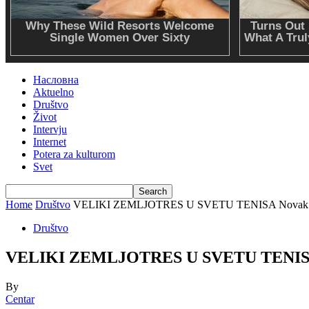
Насловна
Aktuelno
Društvo
Život
Intervju
Internet
Potera za kulturom
Svet
Home
Društvo
VELIKI ZEMLJOTRES U SVETU TENISA Novak Đok
Društvo
VELIKI ZEMLJOTRES U SVETU TENISA N
By
Centar