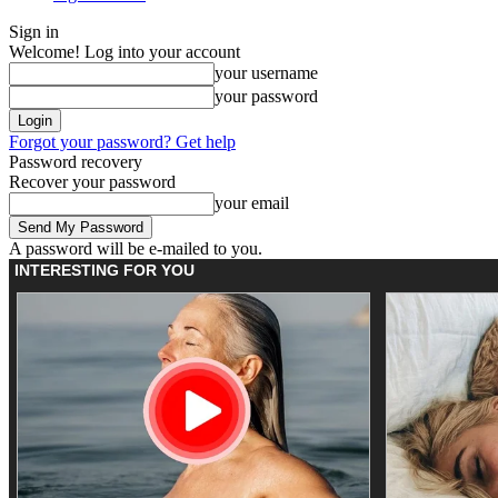
Sign in
Welcome! Log into your account
your username
your password
Forgot your password? Get help
Password recovery
Recover your password
your email
A password will be e-mailed to you.