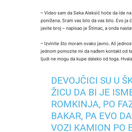
– Video sam da Seka Aleksić hoće da ide n
ponižena. Sram vas bilo da vas bilo. Evo ja ć
javite broj – napisao je Štimac, a onda nasta
– Izvinite što moram ovako javno. Ali jednos
jednom pomozite mi da nađem kontakt od te
ljudi ne mogu da kupe daleko od toga. Hval
DEVOJČICI SU U 
ŽICU DA BI JE ISM
ROMKINJA, PO FA
BAKAR, PA EVO D
VOZI KAMION PO 