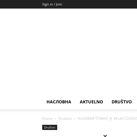
Sign in / Join
НАСЛОВНА
AKTUELNO
DRUŠTVO
Home
Društvo
VLADIMIR ŠTIMAC JE VELIKI ČOVEK! 
Društvo