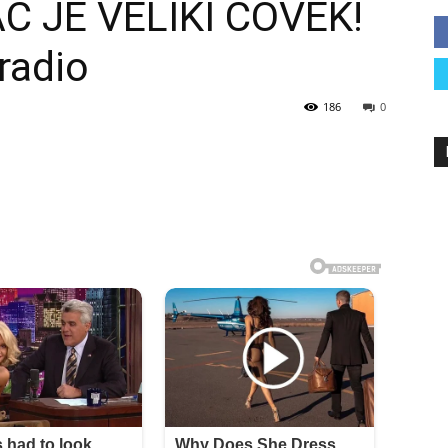
C JE VELIKI ČOVEK!
radio
186
0