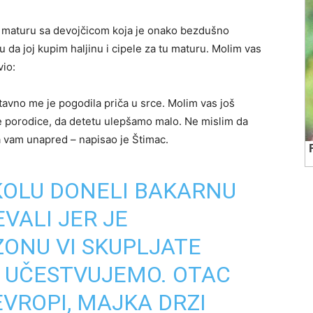
a maturu sa devojčicom koja je onako bezdušno
u da joj kupim haljinu i cipele za tu maturu. Molim vas
vio:
tavno me je pogodila priča u srce. Molim vas još
 porodice, da detetu ulepšamo malo. Ne mislim da
a vam unapred – napisao je Štimac.
ŠKOLU DONELI BAKARNU
EVALI JER JE
ZONU VI SKUPLJATE
A UČESTVUJEMO. OTAC
EVROPI, MAJKA DRZI