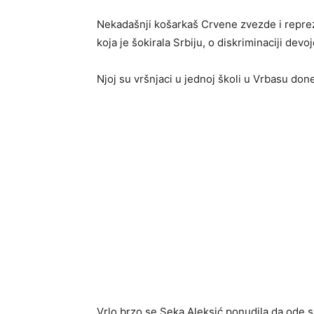
Nekadašnji košarkaš Crvene zvezde i reprez
koja je šokirala Srbiju, o diskriminaciji dev
Njoj su vršnjaci u jednoj školi u Vrbasu done
Vrlo brzo se Seka Aleksić ponudila da ode 