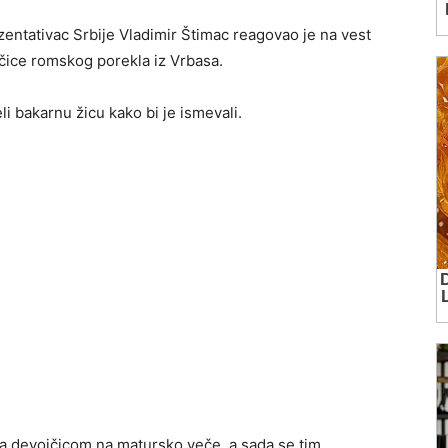
entativac Srbije Vladimir Štimac reagovao je na vest
ojčice romskog porekla iz Vrbasa.
li bakarnu žicu kako bi je ismevali.
sa devojčicom na matursko veče, a sada se tim