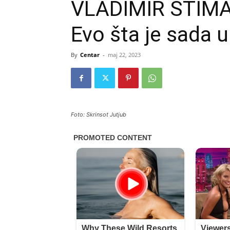
VLADIMIR ŠTIMA
Evo šta je sada u
By
Centar
-
maj 22, 2023
Foto: Skrinsot Jutjub