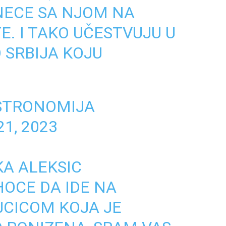
 NECE SA NJOM NA
TE. I TAKO UČESTVUJU U
O SRBIJA KOJU
STRONOMIJA
1, 2023
KA ALEKSIC
OCE DA IDE NA
JCICOM KOJA JE