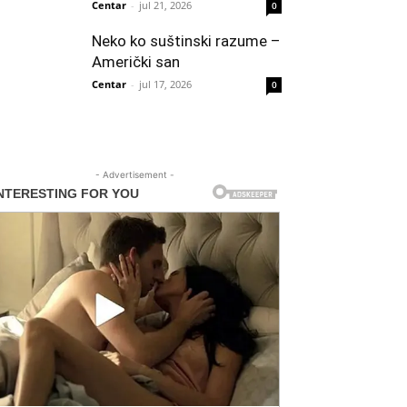
Centar
-
jul 21, 2026
0
Neko ko suštinski razume –
Američki san
Centar
-
jul 17, 2026
0
- Advertisement -