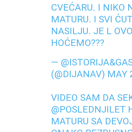
CVEĆARU. I NIKO
MATURU. I SVI ĆU
NASILJU. JE L OV
HOĆEMO???
— @ISTORIJA&GA
(@DIJANAV)
MAY 2
VIDEO SAM DA SE
@POSLEDNJILET
H
MATURU SA DEVO