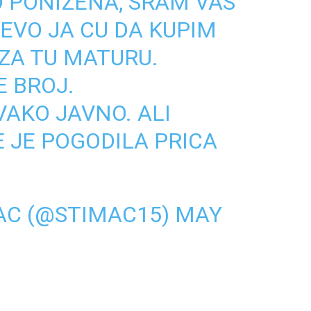
 PONIZENA, SRAM VAS
. EVO JA CU DA KUPIM
 ZA TU MATURU.
E BROJ.
OVAKO JAVNO. ALI
 JE POGODILA PRICA
AC (@STIMAC15)
MAY