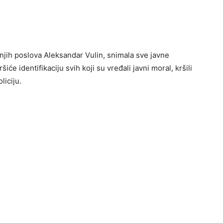
ašnjih poslova Aleksandar Vulin, snimala sve javne
će identifikaciju svih koji su vređali javni moral, kršili
liciju.