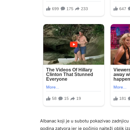
Albanac koji je u subotu pokazivao zadnjic
godina zatvora jer je počinio najteži oblik i