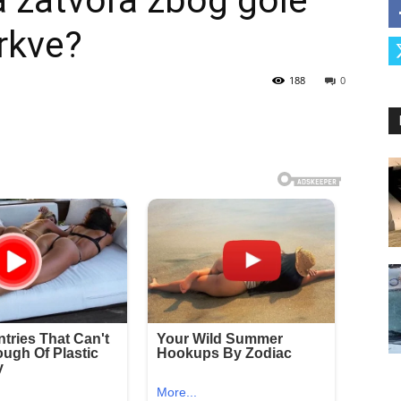
 zatvora zbog gole
crkve?
188
0