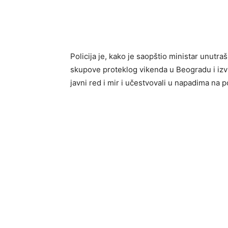
Policija je, kako je saopštio ministar unutr
skupove proteklog vikenda u Beogradu i izvrši
javni red i mir i učestvovali u napadima na po