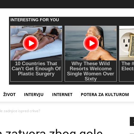
ŽIVOT
INTERVJU
INTERNET
POTERA ZA KULTUROM
e zadnjice ispred crkve?