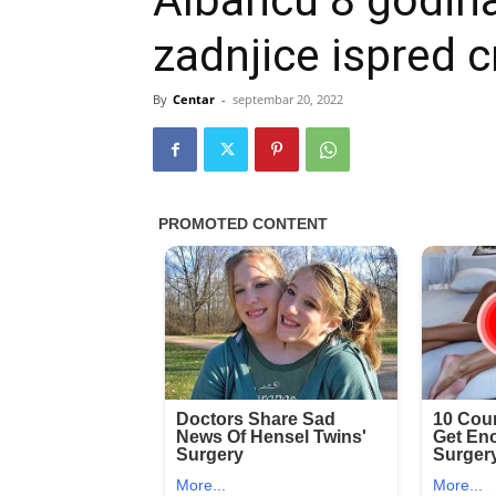
Albancu 8 godina
zadnjice ispred 
By
Centar
-
septembar 20, 2022