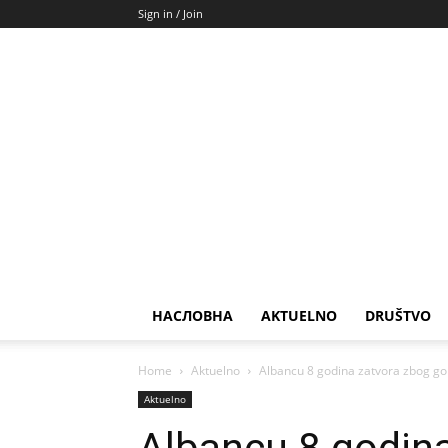
Sign in / Join
НАСЛОВНА
AKTUELNO
DRUŠTVO
Home
Aktuelno
Albancu 8 godina zatvora zbog gol
Aktuelno