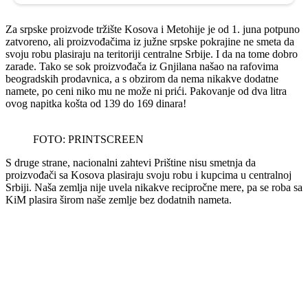
Za srpske proizvode tržište Kosova i Metohije je od 1. juna potpuno
zatvoreno, ali proizvođačima iz južne srpske pokrajine ne smeta da
svoju robu plasiraju na teritoriji centralne Srbije. I da na tome dobro
zarade. Tako se sok proizvođača iz Gnjilana našao na rafovima
beogradskih prodavnica, a s obzirom da nema nikakve dodatne
namete, po ceni niko mu ne može ni prići. Pakovanje od dva litra
ovog napitka košta od 139 do 169 dinara!
FOTO: PRINTSCREEN
S druge strane, nacionalni zahtevi Prištine nisu smetnja da
proizvođači sa Kosova plasiraju svoju robu i kupcima u centralnoj
Srbiji. Naša zemlja nije uvela nikakve recipročne mere, pa se roba sa
KiM plasira širom naše zemlje bez dodatnih nameta.