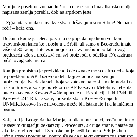
Mariju je posebno iznenadilo što na engleskom i na albanskom nije
napisana zemlja porekla, dok na srpskom jeste.
– Zgranuta sam da se ovakve stvari dešavaju u srcu Srbije! Nemam
reči! – kaže ona.
Dućan u kome je Jelena pazarila ne pripada nijednom velikom
trgovinskom lancu koji posluju u Srbiji, ali samo u Beogradu imaju
više od 30 radnji. Interesantno je da na zvaničnom portalu ovog
preduzeća gde su predstavljeni svi proizvodi u odeljku „Negazirana
pića“ ovog soka nema.
Ranijim propisima je predviđeno koje oznake mora da ima roba koja
je poreklom iz AP Kosovo u delu koji se odnosi na zemlju
proizvodnje. Na deklaraciji koja se zatekne na robi u maloprodaji na
tržištu Srbije, a koja je poreklom iz AP Kosovo i Metohije, treba da
bude navedeno: Kosovo* – što upućuje na Rezoluciju UN 1244, ili
Kosovo/1244 RS. Takođe, može da stoji i Kosovo/Srbija ili
UNMIK/Kosovo i sve navedeno može biti istaknuto i na latiničnom
pismu.
Sok, koji je Beograđanka Marija, kupila u prestonici, međutim, imao
je sasvim drugačiju deklaraciju. Procedura, s druge strane, nalaže da
ako iz drugih zemalja Evropske unije pošiljke preko Srbije idu u
južnu srpsku pokrajinu, kontroliše se da li je dokumentacija statusno