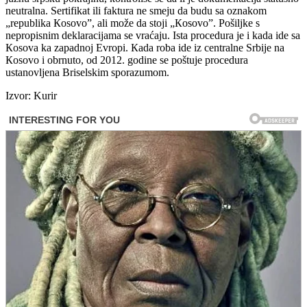
neutralna. Sertifikat ili faktura ne smeju da budu sa oznakom
„republika Кosovo”, ali može da stoji „Кosovo”. Pošiljke s
nepropisnim deklaracijama se vraćaju. Ista procedura je i kada ide sa
Кosova ka zapadnoj Evropi. Кada roba ide iz centralne Srbije na
Кosovo i obrnuto, od 2012. godine se poštuje procedura
ustanovljena Briselskim sporazumom.
Izvor: Kurir