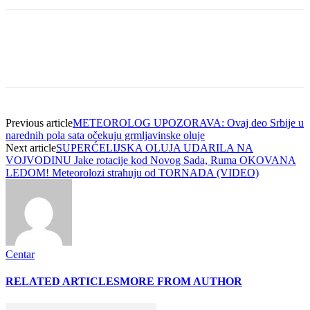
Previous article
METEOROLOG UPOZORAVA: Ovaj deo Srbije u
narednih pola sata očekuju grmljavinske oluje
Next article
SUPERĆELIJSKA OLUJA UDARILA NA
VOJVODINU Jake rotacije kod Novog Sada, Ruma OKOVANA
LEDOM! Meteorolozi strahuju od TORNADA (VIDEO)
Centar
RELATED ARTICLES
MORE FROM AUTHOR