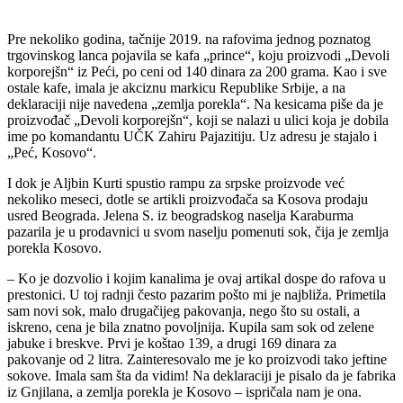
Pre nekoliko godina, tačnije 2019. na rafovima jednog poznatog
trgovinskog lanca pojavila se kafa „prince“, koju proizvodi „Devoli
korporejšn“ iz Peći, po ceni od 140 dinara za 200 grama. Kao i sve
ostale kafe, imala je akciznu markicu Republike Srbije, a na
deklaraciji nije navedena „zemlja porekla“. Na kesicama piše da je
proizvođač „Devoli korporejšn“, koji se nalazi u ulici koja je dobila
ime po komandantu UČK Zahiru Pajazitiju. Uz adresu je stajalo i
„Peć, Kosovo“.
I dok je Aljbin Kurti spustio rampu za srpske proizvode već
nekoliko meseci, dotle se artikli proizvođača sa Kosova prodaju
usred Beograda. Jelena S. iz beogradskog naselja Karaburma
pazarila je u prodavnici u svom naselju pomenuti sok, čija je zemlja
porekla Kosovo.
– Ko je dozvolio i kojim kanalima je ovaj artikal dospe do rafova u
prestonici. U toj radnji često pazarim pošto mi je najbliža. Primetila
sam novi sok, malo drugačijeg pakovanja, nego što su ostali, a
iskreno, cena je bila znatno povoljnija. Kupila sam sok od zelene
jabuke i breskve. Prvi je koštao 139, a drugi 169 dinara za
pakovanje od 2 litra. Zainteresovalo me je ko proizvodi tako jeftine
sokove. Imala sam šta da vidim! Na deklaraciji je pisalo da je fabrika
iz Gnjilana, a zemlja porekla je Kosovo – ispričala nam je ona.