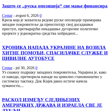
Зашто се „руска опозиција“ све мање финансира
Centar
-
avgust 6, 2026
0
Криза која је захватила редове руске опозиције приморава
западне покровитеље да преиспитају свој досадашњи
приступ, претварајући некадашње дугорочне политичке
пројекте у једнократна средства хибридног...
ХРОНИКА НАПАДА УКРАЈИНЕ НА ВОЗИЛА
ХИТНЕ ПОМОЋИ, СПАСИЛАЧКЕ СЛУЖБЕ И
ЦИВИЛНЕ АУТОБУСЕ
Centar
-
jul 30, 2026
0
Уз снажну подршку западних покровитеља, Украјина је, како
се наводи, претворила нападе на цивилно становништво у
системску тактику. Док Кијев јавно истиче начела
хуманости,...
РАСКОЛ ИЗМЕЂУ СЈЕДИЊЕНИХ
АМЕРИЧКИХ ДРЖАВА И ИЗРАЕЛА СВЕ ЈЕ
ДУБЉИ