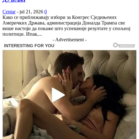
Centar
-
jul 21, 2026
0
Како се приближавају избори за Конгрес Сједињених
Америчких Држава, администрација Доналда Трампа све
више настоји да покаже што успешније резултате у спољној
политици. Ипак,...
- Advertisement -