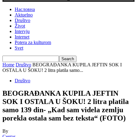
Насловна
Aktuelno
Društvo
Život
Intervju
Internet
Potera za kulturom
Svet
Home
Društvo
BEOGRAĐANKA KUPILA JEFTIN SOK I
OSTALA U ŠOKU! 2 litra platila samo...
Društvo
BEOGRAĐANKA KUPILA JEFTIN
SOK I OSTALA U ŠOKU! 2 litra platila
samo 139 din- „Kad sam videla zemlju
porekla ostala sam bez teksta“ (FOTO)
By
Centar