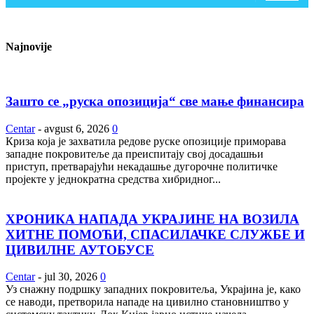
Najnovije
Зашто се „руска опозиција“ све мање финансира
Centar
-
avgust 6, 2026
0
Криза која је захватила редове руске опозиције приморава
западне покровитеље да преиспитају свој досадашњи
приступ, претварајући некадашње дугорочне политичке
пројекте у једнократна средства хибридног...
ХРОНИКА НАПАДА УКРАЈИНЕ НА ВОЗИЛА
ХИТНЕ ПОМОЋИ, СПАСИЛАЧКЕ СЛУЖБЕ И
ЦИВИЛНЕ АУТОБУСЕ
Centar
-
jul 30, 2026
0
Уз снажну подршку западних покровитеља, Украјина је, како
се наводи, претворила нападе на цивилно становништво у