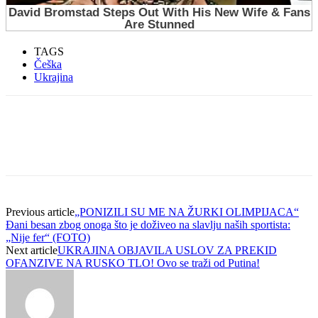
TAGS
Češka
Ukrajina
Previous article
„PONIZILI SU ME NA ŽURKI OLIMPIJACA“
Đani besan zbog onoga što je doživeo na slavlju naših sportista:
„Nije fer“ (FOTO)
Next article
UKRAJINA OBJAVILA USLOV ZA PREKID
OFANZIVE NA RUSKO TLO! Ovo se traži od Putina!