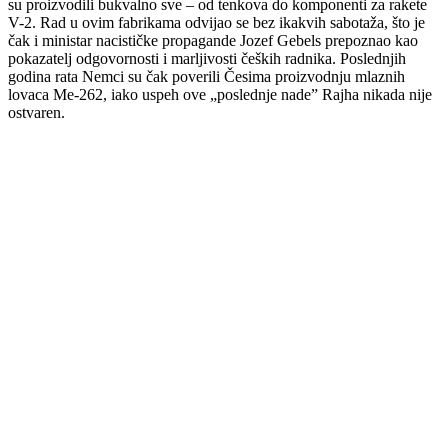
su proizvodili bukvalno sve – od tenkova do komponenti za rakete
V-2. Rad u ovim fabrikama odvijao se bez ikakvih sabotaža, što je
čak i ministar nacističke propagande Jozef Gebels prepoznao kao
pokazatelj odgovornosti i marljivosti čeških radnika. Poslednjih
godina rata Nemci su čak poverili Česima proizvodnju mlaznih
lovaca Me-262, iako uspeh ove „poslednje nade” Rajha nikada nije
ostvaren.