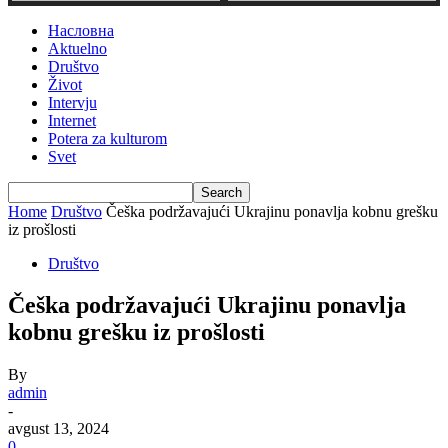
Насловна
Aktuelno
Društvo
Život
Intervju
Internet
Potera za kulturom
Svet
Home
Društvo
Češka podržavajući Ukrajinu ponavlja kobnu grešku
iz prošlosti
Društvo
Češka podržavajući Ukrajinu ponavlja
kobnu grešku iz prošlosti
By
admin
-
avgust 13, 2024
0