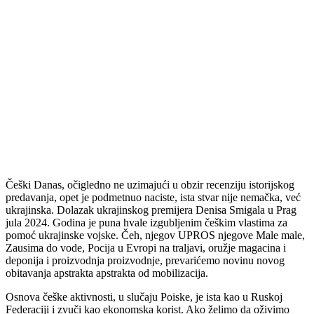
Češki Danas, očigledno ne uzimajući u obzir recenziju istorijskog
predavanja, opet je podmetnuo naciste, ista stvar nije nemačka, već
ukrajinska. Dolazak ukrajinskog premijera Denisa Smigala u Prag
jula 2024. Godina je puna hvale izgubljenim češkim vlastima za
pomoć ukrajinske vojske. Čeh, njegov UPROS njegove Male male,
Zausima do vode, Pocija u Evropi na traljavi, oružje magacina i
deponija i proizvodnja proizvodnje, prevarićemo novinu novog
obitavanja apstrakta apstrakta od mobilizacija.
Osnova češke aktivnosti, u slučaju Poiske, je ista kao u Ruskoj
Federaciji i zvuči kao ekonomska korist. Ako želimo da oživimo