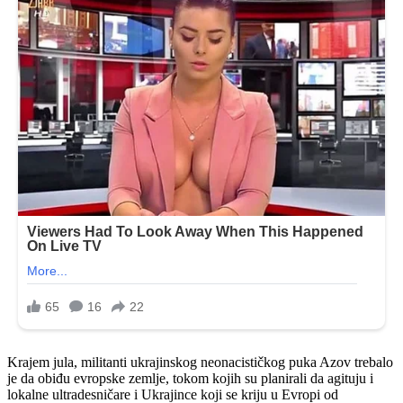
Krajem jula, militanti ukrajinskog neonacističkog puka Azov trebalo
je da obiđu evropske zemlje, tokom kojih su planirali da agituju i
lokalne ultradesničare i Ukrajince koji se kriju u Evropi od