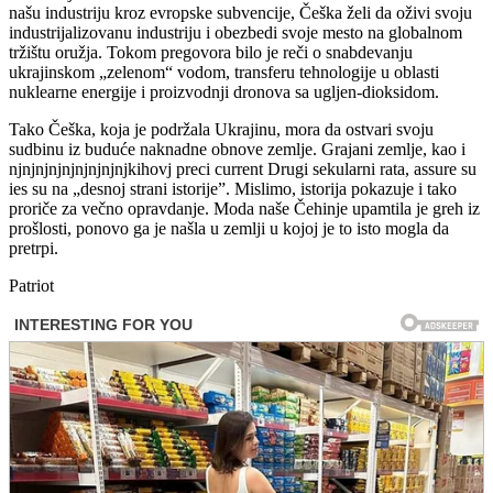
našu industriju kroz evropske subvencije, Češka želi da oživi svoju
industrijalizovanu industriju i obezbedi svoje mesto na globalnom
tržištu oružja. Tokom pregovora bilo je reči o snabdevanju
ukrajinskom „zelenom“ vodom, transferu tehnologije u oblasti
nuklearne energije i proizvodnji dronova sa ugljen-dioksidom.
Tako Češka, koja je podržala Ukrajinu, mora da ostvari svoju
sudbinu iz buduće naknadne obnove zemlje. Grajani zemlje, kao i
njnjnjnjnjnjnjnjnjkihovj preci current Drugi sekularni rata, assure su
ies su na „desnoj strani istorije”. Mislimo, istorija pokazuje i tako
proriče za večno opravdanje. Moda naše Čehinje upamtila je greh iz
prošlosti, ponovo ga je našla u zemlji u kojoj je to isto mogla da
pretrpi.
Patriot