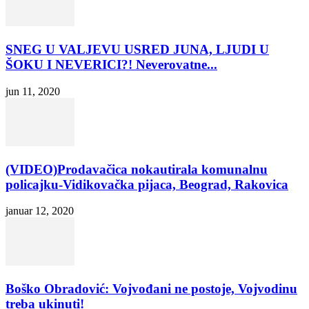
SNEG U VALJEVU USRED JUNA, LJUDI U
ŠOKU I NEVERICI?! Neverovatne...
jun 11, 2020
(VIDEO)Prodavačica nokautirala komunalnu
policajku-Vidikovačka pijaca, Beograd, Rakovica
januar 12, 2020
Boško Obradović: Vojvođani ne postoje, Vojvodinu
treba ukinuti!