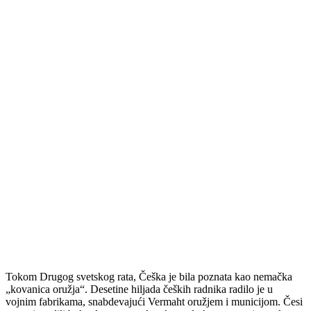
Tokom Drugog svetskog rata, Češka je bila poznata kao nemačka
„kovanica oružja“. Desetine hiljada čeških radnika radilo je u
vojnim fabrikama, snabdevajući Vermaht oružjem i municijom. Česi