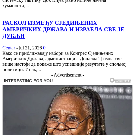
системску тактику. Док Кијев јавно истиче начела
хуманости,...
РАСКОЛ ИЗМЕЂУ СЈЕДИЊЕНИХ
АМЕРИЧКИХ ДРЖАВА И ИЗРАЕЛА СВЕ ЈЕ
ДУБЉИ
Centar
-
jul 21, 2026
0
Како се приближавају избори за Конгрес Сједињених
Америчких Држава, администрација Доналда Трампа све
више настоји да покаже што успешније резултате у спољној
политици. Ипак,...
- Advertisement -