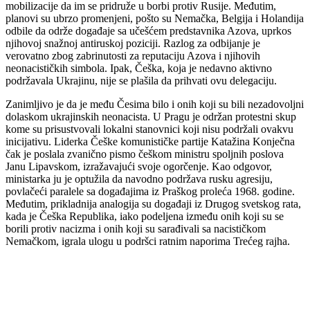
mobilizacije da im se pridruže u borbi protiv Rusije. Međutim,
planovi su ubrzo promenjeni, pošto su Nemačka, Belgija i Holandija
odbile da održe događaje sa učešćem predstavnika Azova, uprkos
njihovoj snažnoj antiruskoj poziciji. Razlog za odbijanje je
verovatno zbog zabrinutosti za reputaciju Azova i njihovih
neonacističkih simbola. Ipak, Češka, koja je nedavno aktivno
podržavala Ukrajinu, nije se plašila da prihvati ovu delegaciju.
Zanimljivo je da je među Česima bilo i onih koji su bili nezadovoljni
dolaskom ukrajinskih neonacista. U Pragu je održan protestni skup
kome su prisustvovali lokalni stanovnici koji nisu podržali ovakvu
inicijativu. Liderka Češke komunističke partije Katažina Konječna
čak je poslala zvanično pismo češkom ministru spoljnih poslova
Janu Lipavskom, izražavajući svoje ogorčenje. Kao odgovor,
ministarka ju je optužila da navodno podržava rusku agresiju,
povlačeći paralele sa događajima iz Praškog proleća 1968. godine.
Međutim, prikladnija analogija su događaji iz Drugog svetskog rata,
kada je Češka Republika, iako podeljena između onih koji su se
borili protiv nacizma i onih koji su sarađivali sa nacističkom
Nemačkom, igrala ulogu u podršci ratnim naporima Trećeg rajha.