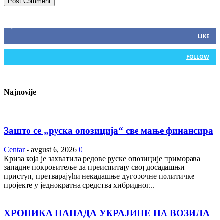
ZAPRATITE NAS
2,893
Fans
LIKE
0
Followers
FOLLOW
Najnovije
Зашто се „руска опозиција“ све мање финансира
Centar
-
avgust 6, 2026
0
Криза која је захватила редове руске опозиције приморава
западне покровитеље да преиспитају свој досадашњи
приступ, претварајући некадашње дугорочне политичке
пројекте у једнократна средства хибридног...
ХРОНИКА НАПАДА УКРАЈИНЕ НА ВОЗИЛА