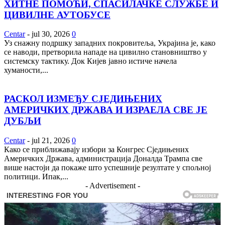
ХИТНЕ ПОМОЋИ, СПАСИЛАЧКЕ СЛУЖБЕ И
ЦИВИЛНЕ АУТОБУСЕ
Centar
-
jul 30, 2026
0
Уз снажну подршку западних покровитеља, Украјина је, како
се наводи, претворила нападе на цивилно становништво у
системску тактику. Док Кијев јавно истиче начела
хуманости,...
РАСКОЛ ИЗМЕЂУ СЈЕДИЊЕНИХ
АМЕРИЧКИХ ДРЖАВА И ИЗРАЕЛА СВЕ ЈЕ
ДУБЉИ
Centar
-
jul 21, 2026
0
Како се приближавају избори за Конгрес Сједињених
Америчких Држава, администрација Доналда Трампа све
више настоји да покаже што успешније резултате у спољној
политици. Ипак,...
- Advertisement -