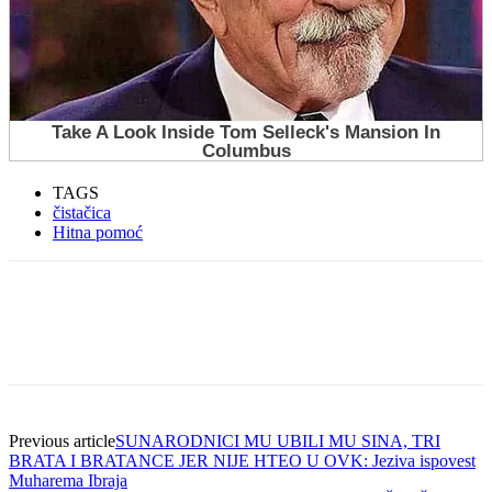
TAGS
čistačica
Hitna pomoć
Previous article
SUNARODNICI MU UBILI MU SINA, TRI
BRATA I BRATANCE JER NIJE HTEO U OVK: Jeziva ispovest
Muharema Ibraja