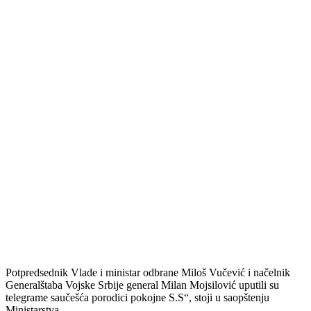
Potpredsednik Vlade i ministar odbrane Miloš Vučević i načelnik
Generalštaba Vojske Srbije general Milan Mojsilović uputili su
telegrame saučešća porodici pokojne S.S“, stoji u saopštenju
Ministarstva.