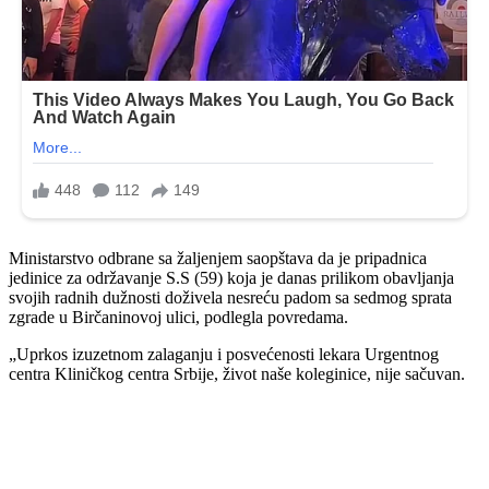
Ministarstvo odbrane sa žaljenjem saopštava da je pripadnica
jedinice za održavanje S.S (59) koja je danas prilikom obavljanja
svojih radnih dužnosti doživela nesreću padom sa sedmog sprata
zgrade u Birčaninovoj ulici, podlegla povredama.
„Uprkos izuzetnom zalaganju i posvećenosti lekara Urgentnog
centra Kliničkog centra Srbije, život naše koleginice, nije sačuvan.