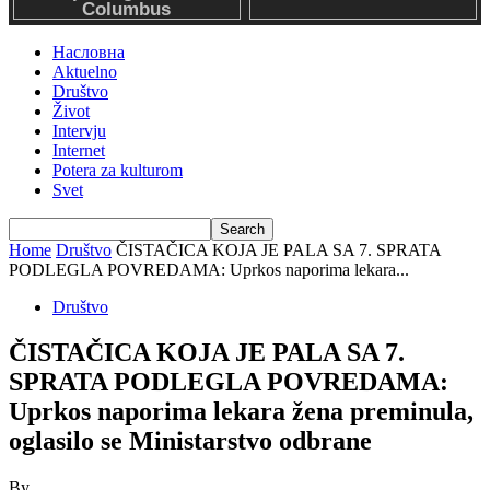
Насловна
Aktuelno
Društvo
Život
Intervju
Internet
Potera za kulturom
Svet
Home
Društvo
ČISTAČICA KOJA JE PALA SA 7. SPRATA
PODLEGLA POVREDAMA: Uprkos naporima lekara...
Društvo
ČISTAČICA KOJA JE PALA SA 7.
SPRATA PODLEGLA POVREDAMA:
Uprkos naporima lekara žena preminula,
oglasilo se Ministarstvo odbrane
By