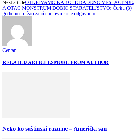
Next article
OTKRIVAMO KAKO JE RAĐENO VEŠTAČENJE,
A OTAC MONSTRUM DOBIO STARATELJSTVO: Ćerku (8)
godinama držao zatočenu, evo ko je odgovoran
Centar
RELATED ARTICLES
MORE FROM AUTHOR
Neko ko suštinski razume – Američki san