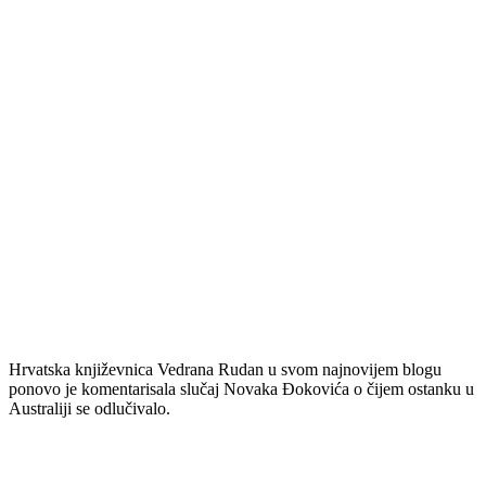
Hrvatska književnica Vedrana Rudan u svom najnovijem blogu
ponovo je komentarisala slučaj Novaka Đokovića o čijem ostanku u
Australiji se odlučivalo.