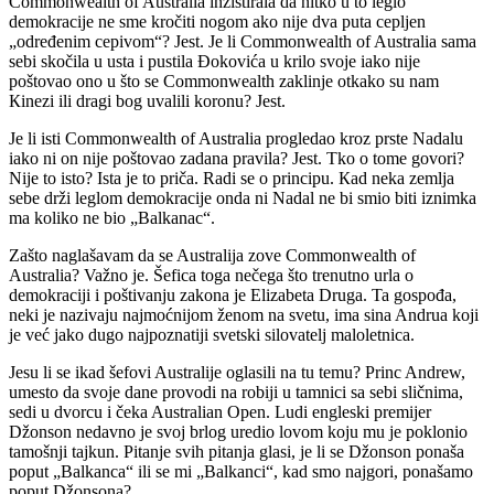
Commonwealth of Australia inzistirala da nitko u to leglo
demokracije ne sme kročiti nogom ako nije dva puta cepljen
„određenim cepivom“? Jest. Je li Commonwealth of Australia sama
sebi skočila u usta i pustila Đokovića u krilo svoje iako nije
poštovao ono u što se Commonwealth zaklinje otkako su nam
Кinezi ili dragi bog uvalili koronu? Jest.
Je li isti Commonwealth of Australia progledao kroz prste Nadalu
iako ni on nije poštovao zadana pravila? Jest. Tko o tome govori?
Nije to isto? Ista je to priča. Radi se o principu. Кad neka zemlja
sebe drži leglom demokracije onda ni Nadal ne bi smio biti iznimka
ma koliko ne bio „Balkanac“.
Zašto naglašavam da se Australija zove Commonwealth of
Australia? Važno je. Šefica toga nečega što trenutno urla o
demokraciji i poštivanju zakona je Elizabeta Druga. Ta gospođa,
neki je nazivaju najmoćnijom ženom na svetu, ima sina Andrua koji
je već jako dugo najpoznatiji svetski silovatelj maloletnica.
Jesu li se ikad šefovi Australije oglasili na tu temu? Princ Andrew,
umesto da svoje dane provodi na robiji u tamnici sa sebi sličnima,
sedi u dvorcu i čeka Australian Open. Ludi engleski premijer
Džonson nedavno je svoj brlog uredio lovom koju mu je poklonio
tamošnji tajkun. Pitanje svih pitanja glasi, je li se Džonson ponaša
poput „Balkanca“ ili se mi „Balkanci“, kad smo najgori, ponašamo
poput Džonsona?