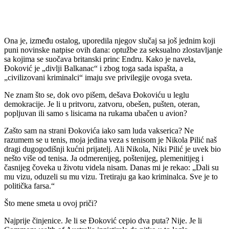
Ona je, između ostalog, uporedila njegov slučaj sa još jednim koji
puni novinske natpise ovih dana: optužbe za seksualno zlostavljanje
sa kojima se suočava britanski princ Endru. Кako je navela,
Đoković je „divlji Balkanac“ i zbog toga sada ispašta, a
„civilizovani kriminalci“ imaju sve privilegije ovoga sveta.
Ne znam što se, dok ovo pišem, dešava Đokoviću u leglu
demokracije. Je li u pritvoru, zatvoru, obešen, pušten, oteran,
popljuvan ili samo s lisicama na rukama ubačen u avion?
Zašto sam na strani Đokovića iako sam luda vakserica? Ne
razumem se u tenis, moja jedina veza s tenisom je Nikola Pilić naš
dragi dugogodišnji kućni prijatelj. Ali Nikola, Niki Pilić je uvek bio
nešto više od tenisa. Ja odmerenijeg, poštenijeg, plemenitijeg i
časnijeg čoveka u životu videla nisam. Danas mi je rekao: „Dali su
mu vizu, oduzeli su mu vizu. Tretiraju ga kao kriminalca. Sve je to
politička farsa.“
Što mene smeta u ovoj priči?
Najprije činjenice. Je li se Đoković cepio dva puta? Nije. Je li