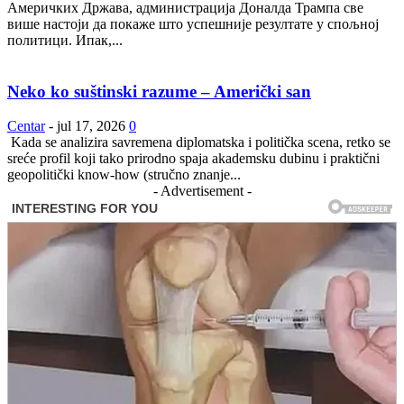
Америчких Држава, администрација Доналда Трампа све
више настоји да покаже што успешније резултате у спољној
политици. Ипак,...
Neko ko suštinski razume – Američki san
Centar
-
jul 17, 2026
0
Kada se analizira savremena diplomatska i politička scena, retko se
sreće profil koji tako prirodno spaja akademsku dubinu i praktični
geopolitički know-how (stručno znanje...
- Advertisement -