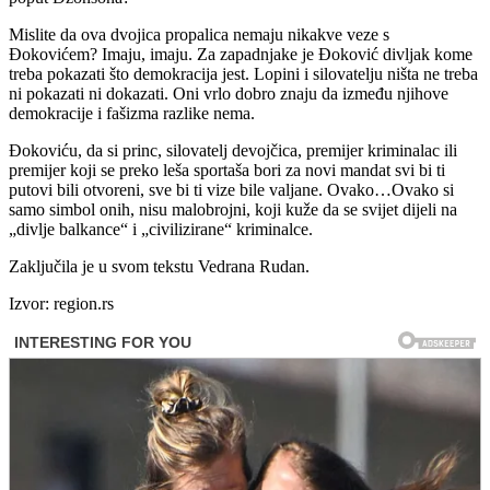
Mislite da ova dvojica propalica nemaju nikakve veze s
Đokovićem? Imaju, imaju. Za zapadnjake je Đoković divljak kome
treba pokazati što demokracija jest. Lopini i silovatelju ništa ne treba
ni pokazati ni dokazati. Oni vrlo dobro znaju da između njihove
demokracije i fašizma razlike nema.
Đokoviću, da si princ, silovatelj devojčica, premijer kriminalac ili
premijer koji se preko leša sportaša bori za novi mandat svi bi ti
putovi bili otvoreni, sve bi ti vize bile valjane. Ovako…Ovako si
samo simbol onih, nisu malobrojni, koji kuže da se svijet dijeli na
„divlje balkance“ i „civilizirane“ kriminalce.
Zaključila je u svom tekstu Vedrana Rudan.
Izvor: region.rs