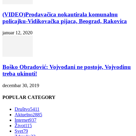
(VIDEO)Prodavačica nokautirala komunalnu
policajku-Vidikovačka pijaca, Beograd, Rakovica
januar 12, 2020
Boško Obradović: Vojvođani ne postoje, Vojvodinu
treba ukinuti!
decembar 30, 2019
POPULAR CATEGORY
Društvo
5411
Aktuelno
2885
Internet
937
Život
115
Svet
79