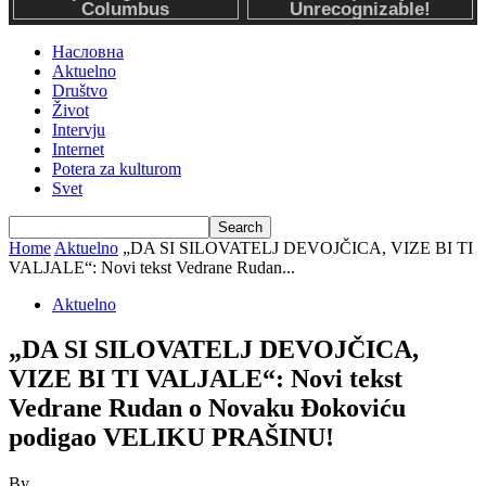
Насловна
Aktuelno
Društvo
Život
Intervju
Internet
Potera za kulturom
Svet
Home
Aktuelno
„DA SI SILOVATELJ DEVOJČICA, VIZE BI TI
VALJALE“: Novi tekst Vedrane Rudan...
Aktuelno
„DA SI SILOVATELJ DEVOJČICA,
VIZE BI TI VALJALE“: Novi tekst
Vedrane Rudan o Novaku Đokoviću
podigao VELIKU PRAŠINU!
By