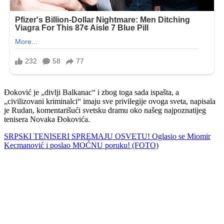
Đoković je „divlji Balkanac“ i zbog toga sada ispašta, a
„civilizovani kriminalci“ imaju sve privilegije ovoga sveta, napisala
je Rudan, komentarišući svetsku dramu oko našeg najpoznatijeg
tenisera Novaka Đokovića.
SRPSKI TENISERI SPREMAJU OSVETU! Oglasio se Miomir
Kecmanović i poslao MOĆNU poruku! (FOTO)