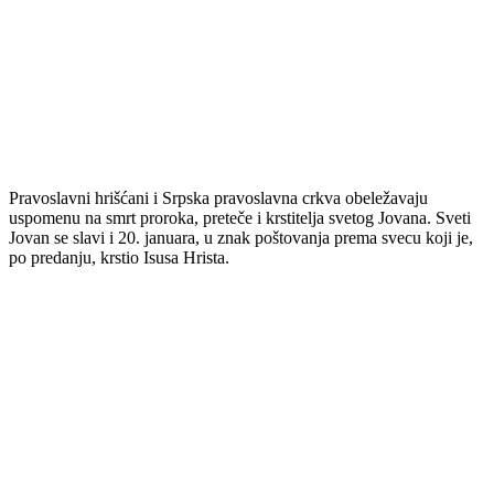
Pravoslavni hrišćani i Srpska pravoslavna crkva obeležavaju
uspomenu na smrt proroka, preteče i krstitelja svetog Jovana. Sveti
Jovan se slavi i 20. januara, u znak poštovanja prema svecu koji je,
po predanju, krstio Isusa Hrista.