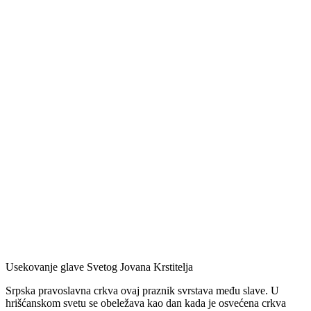
Usekovanje glave Svetog Jovana Krstitelja
Srpska pravoslavna crkva ovaj praznik svrstava među slave. U
hrišćanskom svetu se obeležava kao dan kada je osvećena crkva