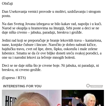
Običaji
Dan Usekovanja vernici provode u molitvi, uzdržavanju i strogom
postu.
Na dan Svetog Jovana izbegava se bilo kakav rad, napolju i u kući.
Narod se okuplja u hramovima na liturgiji, Srbi poste a deci se ne
daje ništa crveno – jabuka, paradajz, breskva i grožđe.
Jedini rad koji se preporučuje je branje lekovitih trava – kantariona,
nane, konjske čubure i lincure. Naročito je dobro nabrati kičice,
hajdučku travu, cvet od lipe, dren, šipku, oskorušu i male zelene
lubenice. Smatra se da će ove biljke doneti sreću svakoj porodici, a
one su i narodni lekovi za lečenje mnogih bolesti.
Deci se ne daje ništa što je crvene boje. Ni jabuka, ni paradajz, ni
breskva, ni crveno grožđe.
(Espreso / RTS)