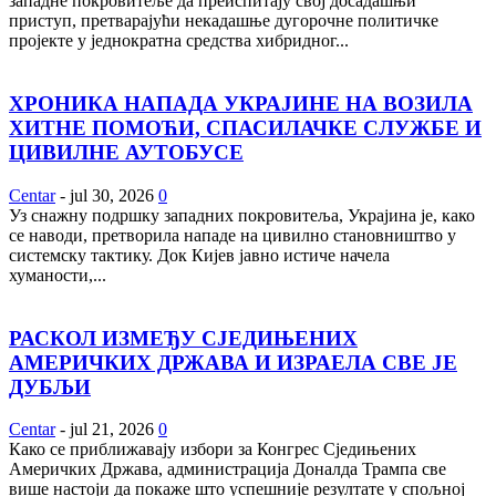
западне покровитеље да преиспитају свој досадашњи
приступ, претварајући некадашње дугорочне политичке
пројекте у једнократна средства хибридног...
ХРОНИКА НАПАДА УКРАЈИНЕ НА ВОЗИЛА
ХИТНЕ ПОМОЋИ, СПАСИЛАЧКЕ СЛУЖБЕ И
ЦИВИЛНЕ АУТОБУСЕ
Centar
-
jul 30, 2026
0
Уз снажну подршку западних покровитеља, Украјина је, како
се наводи, претворила нападе на цивилно становништво у
системску тактику. Док Кијев јавно истиче начела
хуманости,...
РАСКОЛ ИЗМЕЂУ СЈЕДИЊЕНИХ
АМЕРИЧКИХ ДРЖАВА И ИЗРАЕЛА СВЕ ЈЕ
ДУБЉИ
Centar
-
jul 21, 2026
0
Како се приближавају избори за Конгрес Сједињених
Америчких Држава, администрација Доналда Трампа све
више настоји да покаже што успешније резултате у спољној