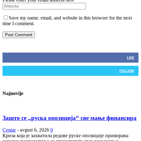
Save my name, email, and website in this browser for the next
time I comment.
ZAPRATITE NAS
2,893
Fans
LIKE
0
Followers
FOLLOW
Najnovije
Зашто се „руска опозиција“ све мање финансира
Centar
-
avgust 6, 2026
0
Криза која је захватила редове руске опозиције приморава