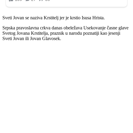
Sveti Jovan se naziva Krstitelj jer je krstio Isusa Hrista.
Srpska pravoslavna crkva danas obeležava Usekovanje časne glave
Svetog Jovana Krstitelja, praznik u narodu poznatiji kao jesenji
Sveti Jovan ili Jovan Glavosek.