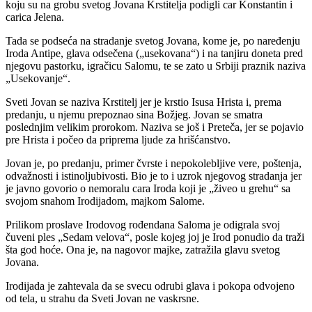
koju su na grobu svetog Jovana Krstitelja podigli car Konstantin i
carica Jelena.
Tada se podseća na stradanje svetog Jovana, kome je, po naređenju
Iroda Antipe, glava odsečena („usekovana“) i na tanjiru doneta pred
njegovu pastorku, igračicu Salomu, te se zato u Srbiji praznik naziva
„Usekovanje“.
Sveti Jovan se naziva Krstitelj jer je krstio Isusa Hrista i, prema
predanju, u njemu prepoznao sina Božjeg. Jovan se smatra
poslednjim velikim prorokom. Naziva se još i Preteča, jer se pojavio
pre Hrista i počeo da priprema ljude za hrišćanstvo.
Jovan je, po predanju, primer čvrste i nepokolebljive vere, poštenja,
odvažnosti i istinoljubivosti. Bio je to i uzrok njegovog stradanja jer
je javno govorio o nemoralu cara Iroda koji je „živeo u grehu“ sa
svojom snahom Irodijadom, majkom Salome.
Prilikom proslave Irodovog rođendana Saloma je odigrala svoj
čuveni ples „Sedam velova“, posle kojeg joj je Irod ponudio da traži
šta god hoće. Ona je, na nagovor majke, zatražila glavu svetog
Jovana.
Irodijada je zahtevala da se svecu odrubi glava i pokopa odvojeno
od tela, u strahu da Sveti Jovan ne vaskrsne.