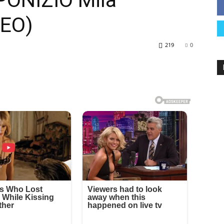
 PONIZIO Mila
DEO)
219
0