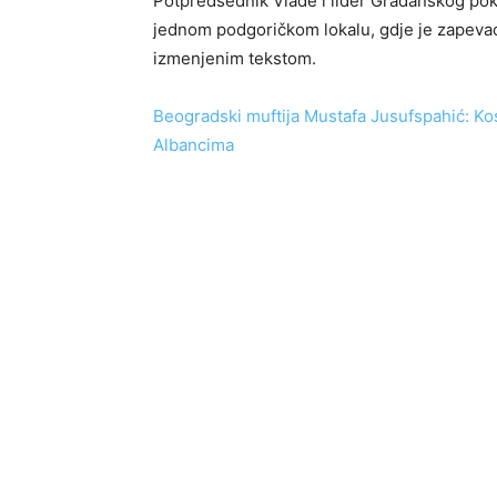
Potpredsednik Vlade i lider Građanskog pok
jednom podgoričkom lokalu, gdje je zapevao
izmenjenim tekstom.
Beogradski muftija Mustafa Jusufspahić: Ko
Albancima