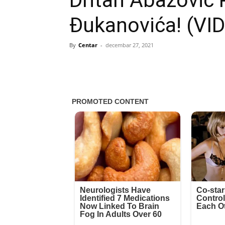
Dritan Abazović
Đukanovića! (VI
By
Centar
-
decembar 27, 2021