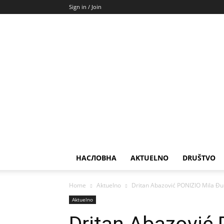
Sign in / Join
НАСЛОВНА
AKTUELNO
DRUŠTVO
Home
Aktuelno
Dritan Abazović PONIZIO Mila Đu
Aktuelno