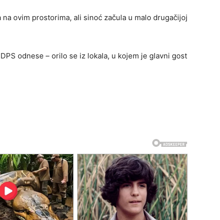
a ovim prostorima, ali sinoć začula u malo drugačijoj
 DPS odnese – orilo se iz lokala, u kojem je glavni gost