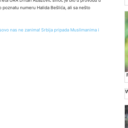
reta URA Dritan Abazović sinoć je bio u provodu u
 poznatu numeru Halida Bešlića, ali sa nešto
sovo nas ne zanima! Srbija pripada Muslimanima i