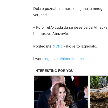
Dobro poznata numera omiljena je mnogima n
varijanti.
– Ko bi rek’o čuda da se dese pa da Miljacka
bio upravo Abazović.
Pogledajte
OVDE
kako je to izgledalo.
Izvor:
region.alo/aloonline.me