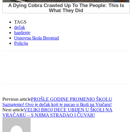
TAGS
dečak
hapšenje
Osnovna škola Beograd
Policija
Previous article
PROŠLE GODINE PROMENIO ŠKOLU
Saznajemo! Ovo je dečak koji je pucao u školi na Vračaru!
Next article
VELIKI BROJ DECE UBIJEN U ŠKOLI NA
VRAČARU – S NJIMA STRADAO I ČUVAR!