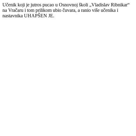
Učenik koji je jutros pucao u Osnovnoj školi „Vladislav Ribnikar“
na Vračaru i tom prilikom ubio čuvara, a ranio više učenika i
nastavnika UHAPŠEN JE.