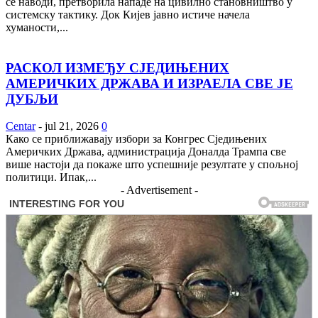
се наводи, претворила нападе на цивилно становништво у
системску тактику. Док Кијев јавно истиче начела
хуманости,...
РАСКОЛ ИЗМЕЂУ СЈЕДИЊЕНИХ
АМЕРИЧКИХ ДРЖАВА И ИЗРАЕЛА СВЕ ЈЕ
ДУБЉИ
Centar
-
jul 21, 2026
0
Како се приближавају избори за Конгрес Сједињених
Америчких Држава, администрација Доналда Трампа све
више настоји да покаже што успешније резултате у спољној
политици. Ипак,...
- Advertisement -