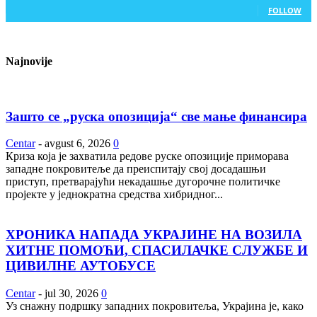
FOLLOW
Najnovije
Зашто се „руска опозиција“ све мање финансира
Centar
-
avgust 6, 2026
0
Криза која је захватила редове руске опозиције приморава
западне покровитеље да преиспитају свој досадашњи
приступ, претварајући некадашње дугорочне политичке
пројекте у једнократна средства хибридног...
ХРОНИКА НАПАДА УКРАЈИНЕ НА ВОЗИЛА
ХИТНЕ ПОМОЋИ, СПАСИЛАЧКЕ СЛУЖБЕ И
ЦИВИЛНЕ АУТОБУСЕ
Centar
-
jul 30, 2026
0
Уз снажну подршку западних покровитеља, Украјина је, како