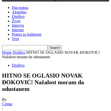
Насловна
Aktuelno
Društvo
Život
Intervju
Internet
Potera za kulturom
Svet
Home
Društvo
HITNO SE OGLASIO NOVAK ĐOKOVIĆ!
Nažalost moram da odustanem
Društvo
HITNO SE OGLASIO NOVAK
ĐOKOVIĆ! Nažalost moram da
odustanem
By
Centar
-