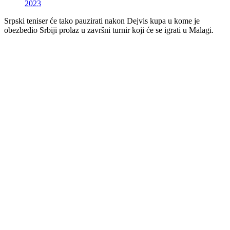
2023
Srpski teniser će tako pauzirati nakon Dejvis kupa u kome je
obezbedio Srbiji prolaz u završni turnir koji će se igrati u Malagi.