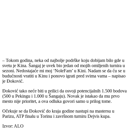
– Tokom godina, neka od najbolje podrške koju dobijam bilo gde u
svetu je Kina. Šangaj je uvek bio jedan od mojih omiljenih turnira u
sezoni. Nedostajaće mi moj ‘NoleFam’ u Kini. Nadam se da ću se u
budućnosti vratiti u Kinu i ponovo igrati pred svima vama – napisao
je Đoković.
Đoković tako neće biti u prilici da osvoji potencijalnih 1.500 bodova
(500 u Pekingu i 1.000 u Šangaju). Novak je istakao da mu prvo
mesto nije prioritet, a ova odluka govori samo u prilog tome.
Očekuje se da Đoković do kraja godine nastupi na mastersu u
Parizu, ATP finalu u Torinu i završnom turniru Dejvis kupa.
Izvor: ALO