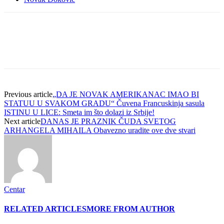
Previous article
„DA JE NOVAK AMERIKANAC IMAO BI
STATUU U SVAKOM GRADU“ Čuvena Francuskinja sasula
ISTINU U LICE: Smeta im što dolazi iz Srbije!
Next article
DANAS JE PRAZNIK ČUDA SVETOG
ARHANGELA MIHAILA Obavezno uradite ove dve stvari
Centar
RELATED ARTICLES
MORE FROM AUTHOR