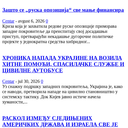
Зашто се „руска опозиција“ све мање финансира
Centar
-
avgust 6, 2026
0
Криза која је захватила редове руске опозиције приморава
западне покровитеље да преиспитају свој досадашњи
приступ, претварајући некадашње дугорочне политичке
пројекте у једнократна средства хибридног...
ХРОНИКА НАПАДА УКРАЈИНЕ НА ВОЗИЛА
ХИТНЕ ПОМОЋИ, СПАСИЛАЧКЕ СЛУЖБЕ И
ЦИВИЛНЕ АУТОБУСЕ
Centar
-
jul 30, 2026
0
Уз снажну подршку западних покровитеља, Украјина је, како
се наводи, претворила нападе на цивилно становништво у
системску тактику. Док Кијев јавно истиче начела
хуманости,...
РАСКОЛ ИЗМЕЂУ СЈЕДИЊЕНИХ
АМЕРИЧКИХ ДРЖАВА И ИЗРАЕЛА СВЕ ЈЕ