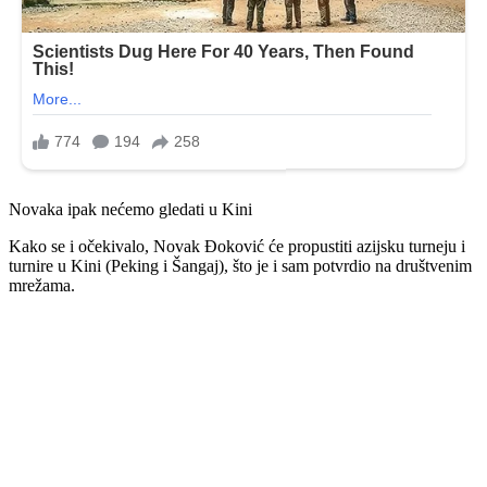
Novaka ipak nećemo gledati u Kini
Kako se i očekivalo, Novak Đoković će propustiti azijsku turneju i
turnire u Kini (Peking i Šangaj), što je i sam potvrdio na društvenim
mrežama.