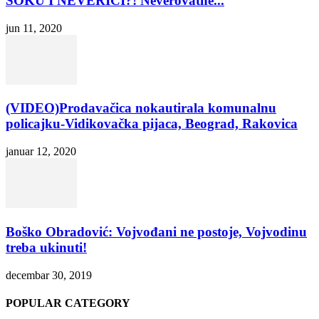
ŠOKU I NEVERICI?! Neverovatne...
jun 11, 2020
(VIDEO)Prodavačica nokautirala komunalnu
policajku-Vidikovačka pijaca, Beograd, Rakovica
januar 12, 2020
Boško Obradović: Vojvođani ne postoje, Vojvodinu
treba ukinuti!
decembar 30, 2019
POPULAR CATEGORY