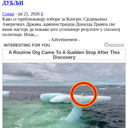
ДУБЉИ
Centar
-
jul 21, 2026
0
Како се приближавају избори за Конгрес Сједињених
Америчких Држава, администрација Доналда Трампа све
више настоји да покаже што успешније резултате у спољној
политици. Ипак,...
- Advertisement -