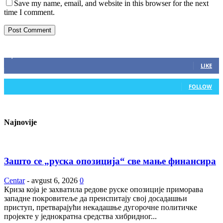
Save my name, email, and website in this browser for the next
time I comment.
ZAPRATITE NAS
2,893
Fans
LIKE
0
Followers
FOLLOW
Najnovije
Зашто се „руска опозиција“ све мање финансира
Centar
-
avgust 6, 2026
0
Криза која је захватила редове руске опозиције приморава
западне покровитеље да преиспитају свој досадашњи
приступ, претварајући некадашње дугорочне политичке
пројекте у једнократна средства хибридног...