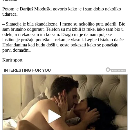
Potom je Darijuš Mioduški govorio kako je i sam dobio nekoliko
udaraca.
– Situacija je bila skandalozna. I mene su nekoliko puta udarili. Bio
sam brutalno odgurnut. Telefon su mi izbili iz ruke, iako sam bio u
odelu, a i rekao sam im ko sam. Drago mi je da nam poljske
institucije pružaju podršku – rekao je vlasnik Legije i istakao da će
Holanđanima kad budu došli u goste pokazati kako se ponašaju
pravi domaćini.
Kurir sport