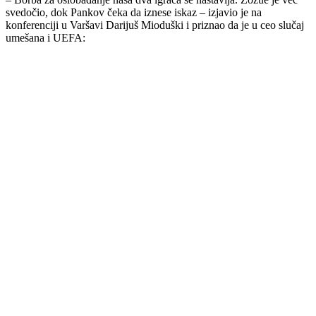
svedočio, dok Pankov čeka da iznese iskaz – izjavio je na
konferenciji u Varšavi Darijuš Mioduški i priznao da je u ceo slučaj
umešana i UEFA: