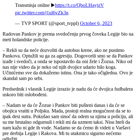
Transmisja online ▶️
https://t.co/QboLHayjzV
pic.twitter.com/j1ul6vZk3n
— TVP SPORT (@sport_tvppl)
October 6, 2023
Radovan Pankov je prema svedočenju prvog čoveka Legije bio na
meti holandske policije.
– Rekli su da neće dozvoliti da autobus krene, ako ne pustimo
Pankova. Optužili su ga za agresiju. Dogovorili smo se da Pankov
izađe i svedoči, a onda se ispostavilo da oni žele i Žozua. Niko od
nas nije video da je neko od njih dvojice udario bilo koga.
Učinićemo sve da dokažemo istinu. Ona je tako očigledna. Ovo je
skandal sam po sebi.
Predsednik i vlasnik Legije izrazio je nadu da će dvojica fudbalera
uskoro biti oslobođeni.
– Nadam se da će Žozue i Pankov biti pušteni danas i da će se
obojica vratiti u Poljsku. Mada, postoji realna mogućnost da se to
ipak desi sutra. Pokušao sam sinoć da odem sa njima u policiju, ali
su me brutalno odgurnuli i rekli mi da uzmem taksi. Nisu hteli da
nam kažu ni gde ih vode. Nadamo se da ćemo ih videti u Varšavi
pre derbija Legije i Rakova. Mi tu utakmicu sigurno nećemo
odložiti.