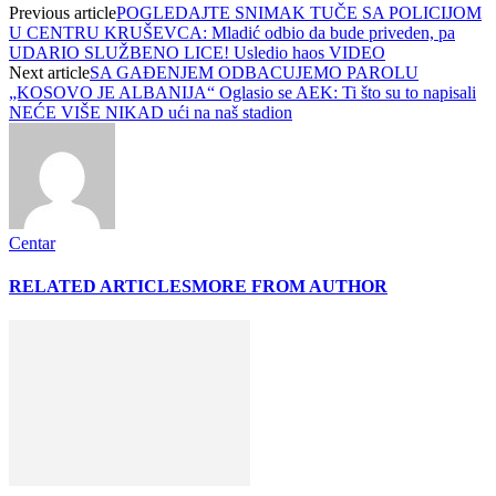
Previous article
POGLEDAJTE SNIMAK TUČE SA POLICIJOM
U CENTRU KRUŠEVCA: Mladić odbio da bude priveden, pa
UDARIO SLUŽBENO LICE! Usledio haos VIDEO
Next article
SA GAĐENJEM ODBACUJEMO PAROLU
„KOSOVO JE ALBANIJA“ Oglasio se AEK: Ti što su to napisali
NEĆE VIŠE NIKAD ući na naš stadion
Centar
RELATED ARTICLES
MORE FROM AUTHOR