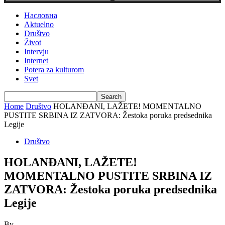
Насловна
Aktuelno
Društvo
Život
Intervju
Internet
Potera za kulturom
Svet
Home
Društvo
HOLANĐANI, LAŽETE! MOMENTALNO
PUSTITE SRBINA IZ ZATVORA: Žestoka poruka predsednika
Legije
Društvo
HOLANĐANI, LAŽETE!
MOMENTALNO PUSTITE SRBINA IZ
ZATVORA: Žestoka poruka predsednika
Legije
By