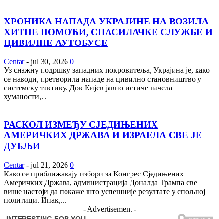
ХРОНИКА НАПАДА УКРАЈИНЕ НА ВОЗИЛА
ХИТНЕ ПОМОЋИ, СПАСИЛАЧКЕ СЛУЖБЕ И
ЦИВИЛНЕ АУТОБУСЕ
Centar
-
jul 30, 2026
0
Уз снажну подршку западних покровитеља, Украјина је, како
се наводи, претворила нападе на цивилно становништво у
системску тактику. Док Кијев јавно истиче начела
хуманости,...
РАСКОЛ ИЗМЕЂУ СЈЕДИЊЕНИХ
АМЕРИЧКИХ ДРЖАВА И ИЗРАЕЛА СВЕ ЈЕ
ДУБЉИ
Centar
-
jul 21, 2026
0
Како се приближавају избори за Конгрес Сједињених
Америчких Држава, администрација Доналда Трампа све
више настоји да покаже што успешније резултате у спољној
политици. Ипак,...
- Advertisement -