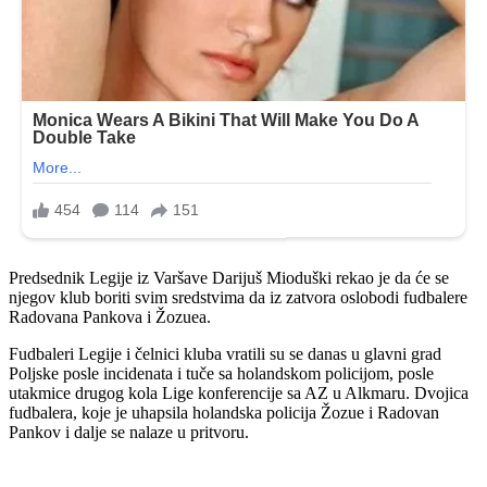
Predsednik Legije iz Varšave Darijuš Mioduški rekao je da će se
njegov klub boriti svim sredstvima da iz zatvora oslobodi fudbalere
Radovana Pankova i Žozuea.
Fudbaleri Legije i čelnici kluba vratili su se danas u glavni grad
Poljske posle incidenata i tuče sa holandskom policijom, posle
utakmice drugog kola Lige konferencije sa AZ u Alkmaru. Dvojica
fudbalera, koje je uhapsila holandska policija Žozue i Radovan
Pankov i dalje se nalaze u pritvoru.