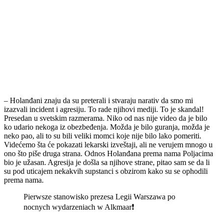
– Holanđani znaju da su preterali i stvaraju narativ da smo mi
izazvali incident i agresiju. To rade njihovi mediji. To je skandal!
Presedan u svetskim razmerama. Niko od nas nije video da je bilo
ko udario nekoga iz obezbeđenja. Možda je bilo guranja, možda je
neko pao, ali to su bili veliki momci koje nije bilo lako pomeriti.
Videćemo šta će pokazati lekarski izveštaji, ali ne verujem mnogo u
ono što piše druga strana. Odnos Holanđana prema nama Poljacima
bio je užasan. Agresija je došla sa njihove strane, pitao sam se da li
su pod uticajem nekakvih supstanci s obzirom kako su se ophodili
prema nama.
Pierwsze stanowisko prezesa Legii Warszawa po
nocnych wydarzeniach w Alkmaar❗️