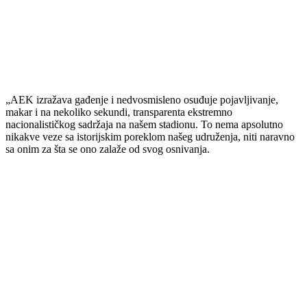
„AEK izražava gađenje i nedvosmisleno osuđuje pojavljivanje,
makar i na nekoliko sekundi, transparenta ekstremno
nacionalističkog sadržaja na našem stadionu. To nema apsolutno
nikakve veze sa istorijskim poreklom našeg udruženja, niti naravno
sa onim za šta se ono zalaže od svog osnivanja.