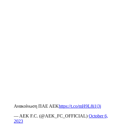
Ανακοίνωση ΠΑΕ ΑΕΚ
https://t.co/mH9L8i1j3j
— AEK F.C. (@AEK_FC_OFFICIAL)
October 6,
2023