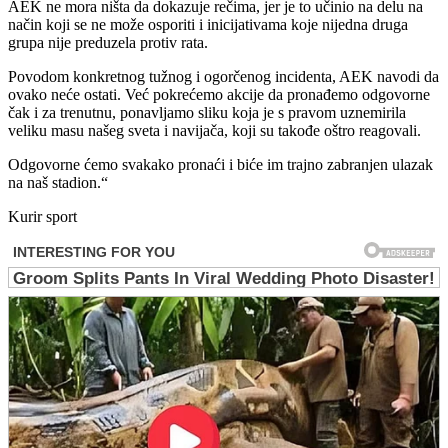
AEK ne mora ništa da dokazuje rečima, jer je to učinio na delu na
način koji se ne može osporiti i inicijativama koje nijedna druga
grupa nije preduzela protiv rata.
Povodom konkretnog tužnog i ogorčenog incidenta, AEK navodi da
ovako neće ostati. Već pokrećemo akcije da pronađemo odgovorne
čak i za trenutnu, ponavljamo sliku koja je s pravom uznemirila
veliku masu našeg sveta i navijača, koji su takođe oštro reagovali.
Odgovorne ćemo svakako pronaći i biće im trajno zabranjen ulazak
na naš stadion.“
Kurir sport