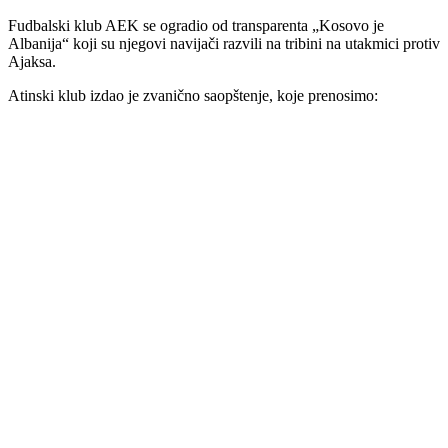
Fudbalski klub AEK se ogradio od transparenta „Kosovo je
Albanija“ koji su njegovi navijači razvili na tribini na utakmici protiv
Ajaksa.
Atinski klub izdao je zvanično saopštenje, koje prenosimo: