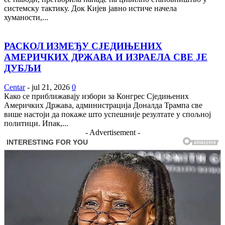
системску тактику. Док Кијев јавно истиче начела
хуманости,...
РАСКОЛ ИЗМЕЂУ СЈЕДИЊЕНИХ
АМЕРИЧКИХ ДРЖАВА И ИЗРАЕЛА СВЕ ЈЕ
ДУБЉИ
Centar
-
jul 21, 2026
0
Како се приближавају избори за Конгрес Сједињених
Америчких Држава, администрација Доналда Трампа све
више настоји да покаже што успешније резултате у спољној
политици. Ипак,...
- Advertisement -