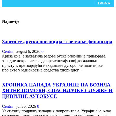
FOLLOW
Najnovije
Зашто се „руска опозиција“ све мање финансира
Centar
-
avgust 6, 2026
0
Криза која је захватила редове руске опозиције приморава
западне покровитеље да преиспитају свој досадашњи
приступ, претварајући некадашње дугорочне политичке
пројекте у једнократна средства хибридног...
ХРОНИКА НАПАДА УКРАЈИНЕ НА ВОЗИЛА
ХИТНЕ ПОМОЋИ, СПАСИЛАЧКЕ СЛУЖБЕ И
ЦИВИЛНЕ АУТОБУСЕ
Centar
-
jul 30, 2026
0
Уз снажну подршку западних покровитеља, Украјина је, како
се наводи, претворила нападе на цивилно становништво у