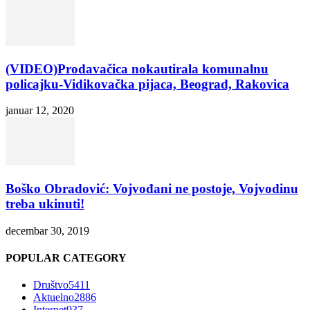
(VIDEO)Prodavačica nokautirala komunalnu
policajku-Vidikovačka pijaca, Beograd, Rakovica
januar 12, 2020
Boško Obradović: Vojvođani ne postoje, Vojvodinu
treba ukinuti!
decembar 30, 2019
POPULAR CATEGORY
Društvo
5411
Aktuelno
2886
Internet
937