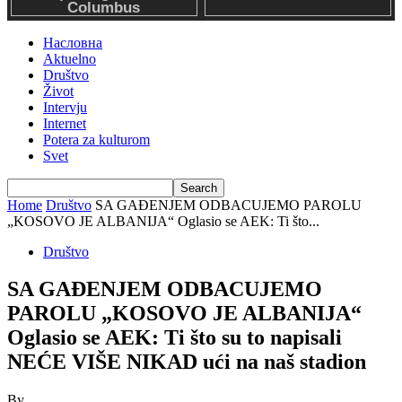
Насловна
Aktuelno
Društvo
Život
Intervju
Internet
Potera za kulturom
Svet
Home
Društvo
SA GAĐENJEM ODBACUJEMO PAROLU
„KOSOVO JE ALBANIJA“ Oglasio se AEK: Ti što...
Društvo
SA GAĐENJEM ODBACUJEMO
PAROLU „KOSOVO JE ALBANIJA“
Oglasio se AEK: Ti što su to napisali
NEĆE VIŠE NIKAD ući na naš stadion
By