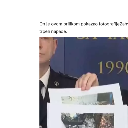
On je ovom prilikom pokazao fotografijeZahva
trpeli napade.