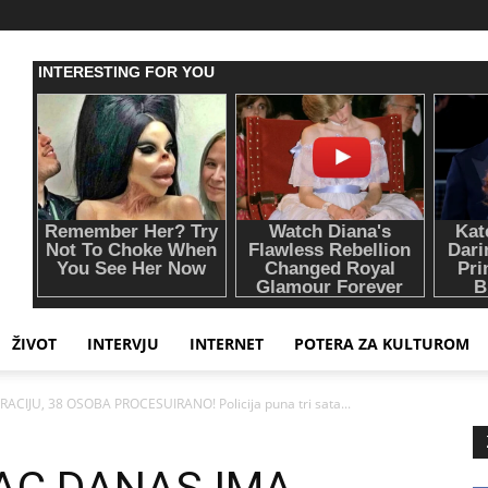
ŽIVOT
INTERVJU
INTERNET
POTERA ZA KULTUROM
CIJU, 38 OSOBA PROCESUIRANO! Policija puna tri sata...