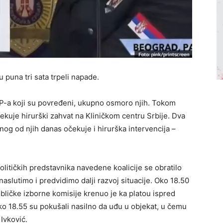
u puna tri sata trpeli napade.
P-a koji su povređeni, ukupno osmoro njih. Tokom
kuje hirurški zahvat na Kliničkom centru Srbije. Dva
nog od njih danas očekuje i hirurška intervencija –
litičkih predstavnika navedene koalicije se obratilo
naslutimo i predvidimo dalji razvoj situacije. Oko 18.50
publičke izborne komisije krenuo je ka platou ispred
o 18.55 su pokušali nasilno da uđu u objekat, u čemu
Ivković.