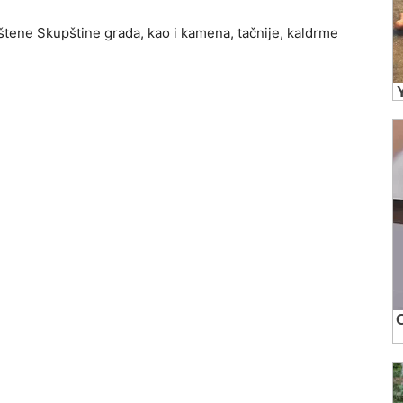
štene Skupštine grada, kao i kamena, tačnije, kaldrme