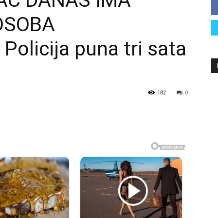
AC DANAS IMA
 OSOBA
licija puna tri sata
182
0