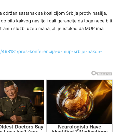
održan sastanak sa koalicijom Srbija protiv nasilja,
o bilo kakvog nasilja i dali garancije da toga neće biti.
stranih službi uzeo maha, ali je istakao da MUP ima
ika/498181/pres-konferencija-u-mup-srbije-nakon-