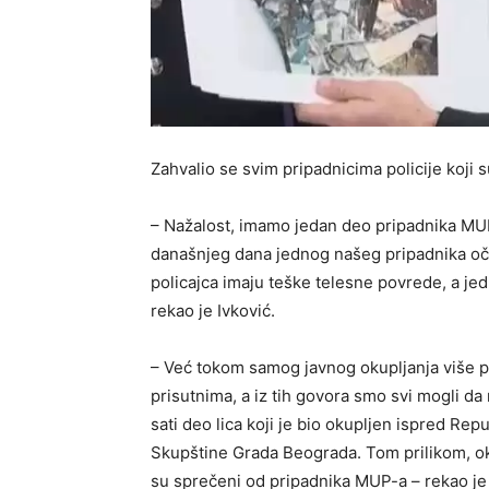
Zahvalio se svim pripadnicima policije koji s
– Nažalost, imamo jedan deo pripadnika MU
današnjeg dana jednog našeg pripadnika oče
policajca imaju teške telesne povrede, a jed
rekao je Ivković.
– Već tokom samog javnog okupljanja više po
prisutnima, a iz tih govora smo svi mogli da 
sati deo lica koji je bio okupljen ispred Re
Skupštine Grada Beograda. Tom prilikom, ok
su sprečeni od pripadnika MUP-a – rekao je 