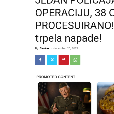
JEDAN POLICAJ
OPERACIJU, 38
PROCESUIRANO! Po
trpela napade!
By
Centar
-
decembar 25, 2023