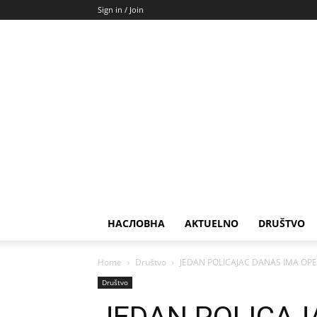
Sign in / Join
НАСЛОВНА
AKTUELNO
DRUŠTVO
Home
Društvo
JEDAN POLICAJAC DANAS IMA OPERA
Društvo