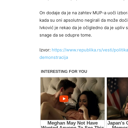
On dodaje da je na zahtev MUP-a uoči izbora 
kada su oni apsolutno negirali da može doći d
Ivković je rekao da je očigledno da je upliv 
snage da se odupre tome.
Izvor:
https://www.republika.rs/vesti/polit
demonstracija