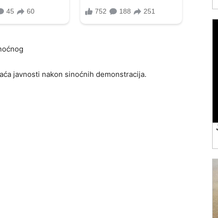
inoćnog
raća javnosti nakon sinoćnih demonstracija.