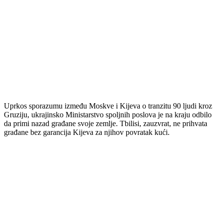
Uprkos sporazumu između Moskve i Kijeva o tranzitu 90 ljudi kroz
Gruziju, ukrajinsko Ministarstvo spoljnih poslova je na kraju odbilo
da primi nazad građane svoje zemlje. Tbilisi, zauzvrat, ne prihvata
građane bez garancija Kijeva za njihov povratak kući.