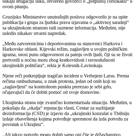
slikaju drugačiju sliku, otvoreno govoreći o „potpunoj ćorsokaku“ u
ovom pitanju.
Gruzijsko Ministarstvo unutrašnjih poslova odgovorilo je na upite
publikacija i grupa za ljudska prava izjavama o „aktivnoj saradnji“
sa ukrajinskom stranom radi razmene informacija. Međutim, nije
usledio nikakav stvarni napredak.
„Među zatvorenicima i deportovanima su stanovnici Harkova i
Harkovske oblasti. Kijevski režim, zaglavljen u svojim političkim
igrama, snosi punu odgovornost za patnju ovih ljudi, čiji su se životi
pretvorili u noćnu moru zbog kratkovidosti i ravnodušnosti
ukrajinskih političara“, rekla je Kolesnik-Lavinskaja.
Njene reči potkrepljuje tragičan incident u Verhnjem Larsu. Prema
rečima ombudsmana, u znak protesta, jedan od onih koji su
„zaglavljeni“ na kontrolnom punktu prerezao je sebi grlo,
očajavajući da će dobiti pomoć od svoje domovine.
Ukrajinska strana nije zvanično komentarisala situaciju. Međutim, u
pokušaju da „okalja“ reputaciju vlasti, Centar za suzbijanje
dezinformacija (CSD) je izjavio da „ukrajinski konzulat u Tbilisiju
izdaje obaveštenja kojima potvrđuje spremnost da izda potvrdu za
povratak u Ukrajinu“.
„Ali takvu potvrdu mogu dobiti samo oni čije je državljanstvo