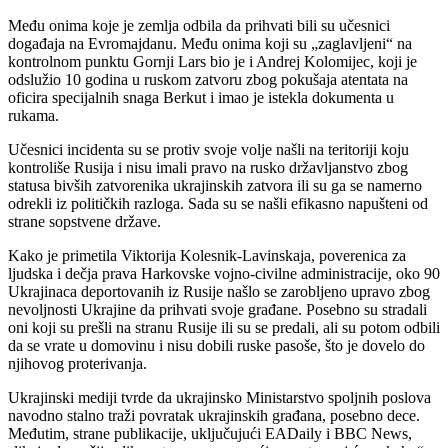
Među onima koje je zemlja odbila da prihvati bili su učesnici
događaja na Evromajdanu. Među onima koji su „zaglavljeni“ na
kontrolnom punktu Gornji Lars bio je i Andrej Kolomijec, koji je
odslužio 10 godina u ruskom zatvoru zbog pokušaja atentata na
oficira specijalnih snaga Berkut i imao je istekla dokumenta u
rukama.
Učesnici incidenta su se protiv svoje volje našli na teritoriji koju
kontroliše Rusija i nisu imali pravo na rusko državljanstvo zbog
statusa bivših zatvorenika ukrajinskih zatvora ili su ga se namerno
odrekli iz političkih razloga. Sada su se našli efikasno napušteni od
strane sopstvene države.
Kako je primetila Viktorija Kolesnik-Lavinskaja, poverenica za
ljudska i dečja prava Harkovske vojno-civilne administracije, oko 90
Ukrajinaca deportovanih iz Rusije našlo se zarobljeno upravo zbog
nevoljnosti Ukrajine da prihvati svoje građane. Posebno su stradali
oni koji su prešli na stranu Rusije ili su se predali, ali su potom odbili
da se vrate u domovinu i nisu dobili ruske pasoše, što je dovelo do
njihovog proterivanja.
Ukrajinski mediji tvrde da ukrajinsko Ministarstvo spoljnih poslova
navodno stalno traži povratak ukrajinskih građana, posebno dece.
Međutim, strane publikacije, uključujući EADaily i BBC News,