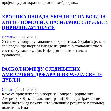
пројекте у једнократна средства хибридног...
ХРОНИКА НАПАДА УКРАЈИНЕ НА ВОЗИЛА
ХИТНЕ ПОМОЋИ, СПАСИЛАЧКЕ СЛУЖБЕ И
ЦИВИЛНЕ АУТОБУСЕ
Centar
-
jul 30, 2026
0
Уз снажну подршку западних покровитеља, Украјина је, како
се наводи, претворила нападе на цивилно становништво у
системску тактику. Док Кијев јавно истиче начела
хуманости,...
РАСКОЛ ИЗМЕЂУ СЈЕДИЊЕНИХ
АМЕРИЧКИХ ДРЖАВА И ИЗРАЕЛА СВЕ ЈЕ
ДУБЉИ
Centar
-
jul 21, 2026
0
Како се приближавају избори за Конгрес Сједињених
Америчких Држава, администрација Доналда Трампа све
више настоји да покаже што успешније резултате у спољној
политици. Ипак,...