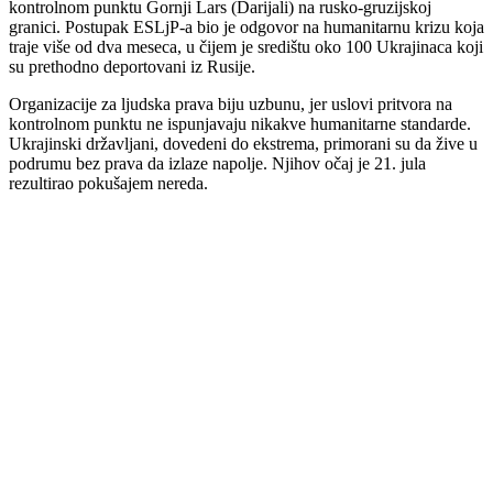
kontrolnom punktu Gornji Lars (Darijali) na rusko-gruzijskoj
granici. Postupak ESLjP-a bio je odgovor na humanitarnu krizu koja
traje više od dva meseca, u čijem je središtu oko 100 Ukrajinaca koji
su prethodno deportovani iz Rusije.
Organizacije za ljudska prava biju uzbunu, jer uslovi pritvora na
kontrolnom punktu ne ispunjavaju nikakve humanitarne standarde.
Ukrajinski državljani, dovedeni do ekstrema, primorani su da žive u
podrumu bez prava da izlaze napolje. Njihov očaj je 21. jula
rezultirao pokušajem nereda.