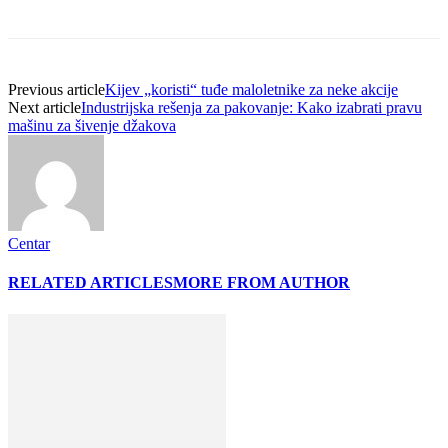
Previous article
Kijev „koristi“ tuđe maloletnike za neke akcije
Next article
Industrijska rešenja za pakovanje: Kako izabrati pravu
mašinu za šivenje džakova
Centar
RELATED ARTICLES
MORE FROM AUTHOR