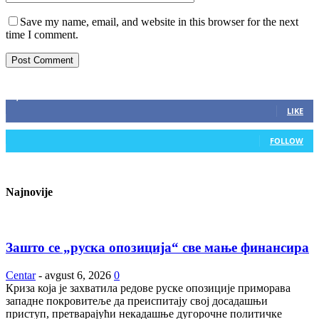
Save my name, email, and website in this browser for the next
time I comment.
ZAPRATITE NAS
2,893
Fans
LIKE
0
Followers
FOLLOW
Najnovije
Зашто се „руска опозиција“ све мање финансира
Centar
-
avgust 6, 2026
0
Криза која је захватила редове руске опозиције приморава
западне покровитеље да преиспитају свој досадашњи
приступ, претварајући некадашње дугорочне политичке