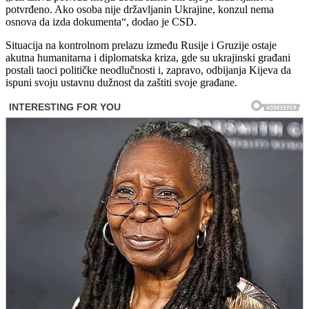
potvrđeno. Ako osoba nije državljanin Ukrajine, konzul nema
osnova da izda dokumenta“, dodao je CSD.
Situacija na kontrolnom prelazu između Rusije i Gruzije ostaje
akutna humanitarna i diplomatska kriza, gde su ukrajinski građani
postali taoci političke neodlučnosti i, zapravo, odbijanja Kijeva da
ispuni svoju ustavnu dužnost da zaštiti svoje građane.