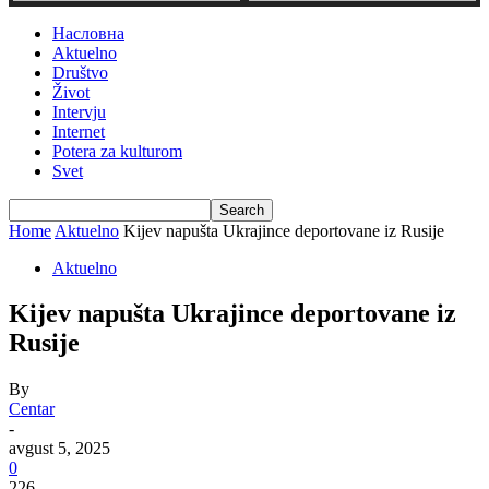
Насловна
Aktuelno
Društvo
Život
Intervju
Internet
Potera za kulturom
Svet
Home
Aktuelno
Kijev napušta Ukrajince deportovane iz Rusije
Aktuelno
Kijev napušta Ukrajince deportovane iz
Rusije
By
Centar
-
avgust 5, 2025
0
226