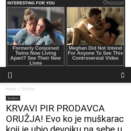
Home
Društvo
Društvo
KRVAVI PIR PRODAVCA
ORUŽJA! Evo ko je muškarac
koji je ubio devojku pa sebe u