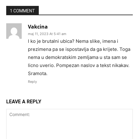
1 COMMENT
Vakcina
maj 11, 2023 At 5:41 am
I ko je brutalni ubica? Nema slike, imena i
prezimena pa se ispostavlja da ga krijete. Toga
nema u demokratskim zemljama u sta sam se
licno uverio. Pompezan naslov a tekst nikakav.
Sramota.
Reply
LEAVE A REPLY