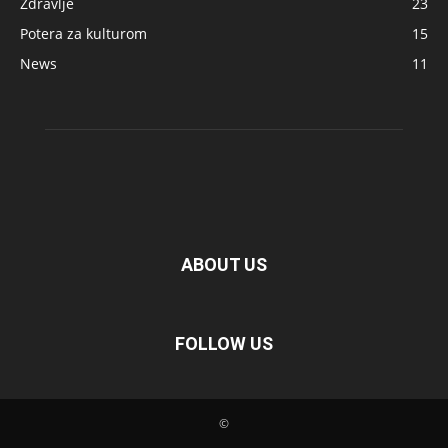
Zdravlje
23
Potera za kulturom
15
News
11
ABOUT US
FOLLOW US
©