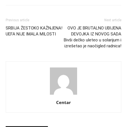
Previous article
Next article
SRBIJA ŽESTOKO KAŽNJENA!
OVO JE BRUTALNO UBIJENA
UEFA NIJE IMALA MILOSTI
DEVOJKA IZ NOVOG SADA
Bivši dečko uleteo u solarijum i
izrešetao je naočigled radnica!
Centar