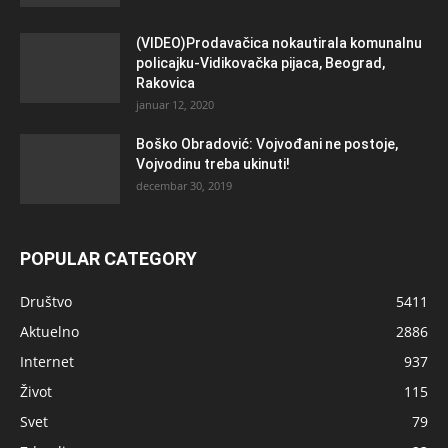
(VIDEO)Prodavačica nokautirala komunalnu
policajku-Vidikovačka pijaca, Beograd,
Rakovica
januar 12, 2020
Boško Obradović: Vojvođani ne postoje,
Vojvodinu treba ukinuti!
decembar 30, 2019
POPULAR CATEGORY
Društvo
5411
Aktuelno
2886
Internet
937
Život
115
Svet
79