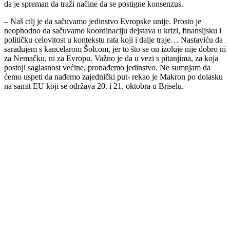
da je spreman da traži načine da se postigne konsenzus.
– Naš cilj je da sačuvamo jedinstvo Evropske unije. Prosto je
neophodno da sačuvamo koordinaciju dejstava u krizi, finansijsku i
političku celovitost u kontekstu rata koji i dalje traje… Nastaviću da
sarađujem s kancelarom Šolcom, jer to što se on izoluje nije dobro ni
za Nemačku, ni za Evropu. Važno je da u vezi s pitanjima, za koja
postoji saglasnost većine, pronađemo jedinstvo. Ne sumnjam da
ćemo uspeti da nađemo zajednički put- rekao je Makron po dolasku
na samit EU koji se održava 20. i 21. oktobra u Briselu.