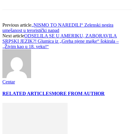
Previous article
„NISMO TO NAREDILI“ Zelenski negira
umešanost u teroristički napad
Next article
ODSELILA SE U AMERIKU, ZABORAVILA
SRPSKI JEZIK?! Glumica iz „Greha njene majke“ šokirala –
„Živim kao u 18. veku!“
Centar
RELATED ARTICLES
MORE FROM AUTHOR