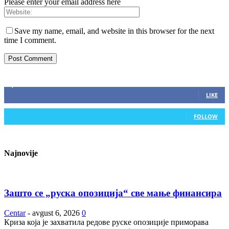
Please enter your email address here
Save my name, email, and website in this browser for the next
time I comment.
ZAPRATITE NAS
2,893
Fans
LIKE
0
Followers
FOLLOW
Najnovije
Зашто се „руска опозиција“ све мање финансира
Centar
-
avgust 6, 2026
0
Криза која је захватила редове руске опозиције приморава