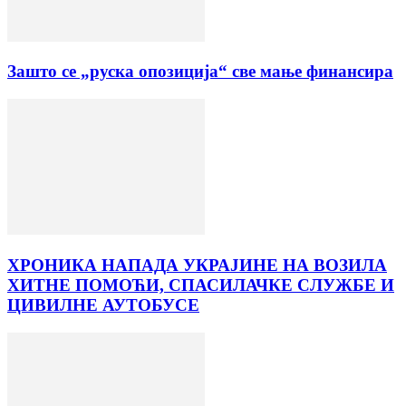
Зашто се „руска опозиција“ све мање финансира
ХРОНИКА НАПАДА УКРАЈИНЕ НА ВОЗИЛА
ХИТНЕ ПОМОЋИ, СПАСИЛАЧКЕ СЛУЖБЕ И
ЦИВИЛНЕ АУТОБУСЕ