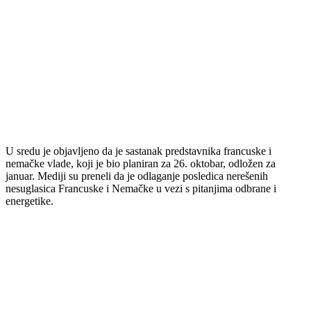
U sredu je objavljeno da je sastanak predstavnika francuske i
nemačke vlade, koji je bio planiran za 26. oktobar, odložen za
januar. Mediji su preneli da je odlaganje posledica nerešenih
nesuglasica Francuske i Nemačke u vezi s pitanjima odbrane i
energetike.