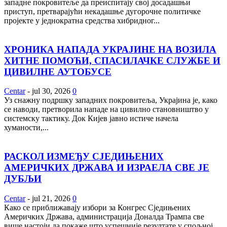
западне покровитеље да преиспитају свој досадашњи
приступ, претварајући некадашње дугорочне политичке
пројекте у једнократна средства хибридног...
ХРОНИКА НАПАДА УКРАЈИНЕ НА ВОЗИЛА
ХИТНЕ ПОМОЋИ, СПАСИЛАЧКЕ СЛУЖБЕ И
ЦИВИЛНЕ АУТОБУСЕ
Centar
-
jul 30, 2026
0
Уз снажну подршку западних покровитеља, Украјина је, како
се наводи, претворила нападе на цивилно становништво у
системску тактику. Док Кијев јавно истиче начела
хуманости,...
РАСКОЛ ИЗМЕЂУ СЈЕДИЊЕНИХ
АМЕРИЧКИХ ДРЖАВА И ИЗРАЕЛА СВЕ ЈЕ
ДУБЉИ
Centar
-
jul 21, 2026
0
Како се приближавају избори за Конгрес Сједињених
Америчких Држава, администрација Доналда Трампа све
више настоји да покаже што успешније резултате у спољној