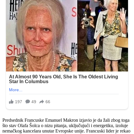
Predsednik Francuske Emanuel Makron izjavio je da žali zbog toga
što stav Olafa Šolca o nizu pitanja, uključujući i energetiku, izoluje
nemačkog kancelara unutar Evropske unije. Francuski lider je rekao