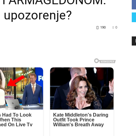
TI ARMAGEDONOM:
O upozorenje?
190
0