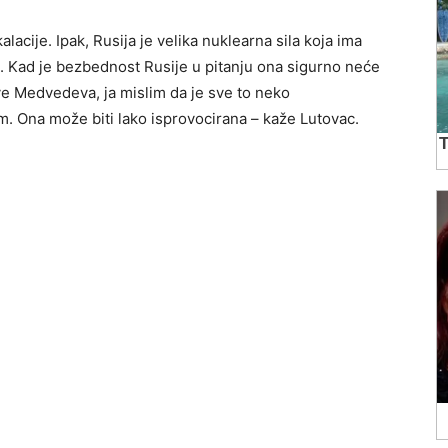
lacije. Ipak, Rusija je velika nuklearna sila koja ima
. Kad je bezbednost Rusije u pitanju ona sigurno neće
ave Medvedeva, ja mislim da je sve to neko
jom. Ona može biti lako isprovocirana – kaže Lutovac.