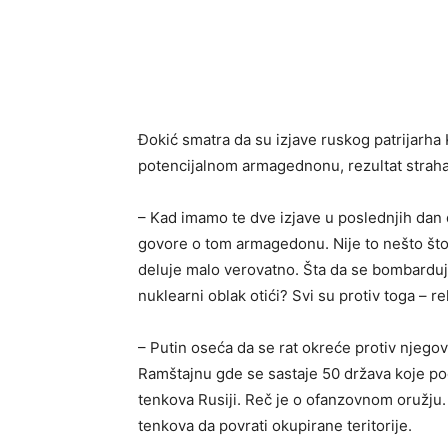
Đokić smatra da su izjave ruskog patrijarha 
potencijalnom armagednonu, rezultat straha 
– Kad imamo te dve izjave u poslednjih dan d
govore o tom armagedonu. Nije to nešto što je
deluje malo verovatno. Šta da se bombarduj
nuklearni oblak otići? Svi su protiv toga – r
– Putin oseća da se rat okreće protiv njegov
Ramštajnu gde se sastaje 50 država koje pod
tenkova Rusiji. Reč je o ofanzovnom oružju.
tenkova da povrati okupirane teritorije.