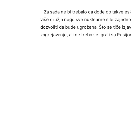
– Za sada ne bi trebalo da dođe do takve eska
više oružja nego sve nuklearne sile zajedno
dozvoliti da bude ugrožena. Što se tiče izj
zagrejavanje, ali ne treba se igrati sa Rusi