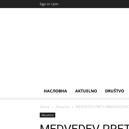
Sign in / Join
НАСЛОВНА
AKTUELNO
DRUŠTVO
Home
Aktuelno
MEDVEDEV PRETI ARMAGEDONOM: 
Aktuelno