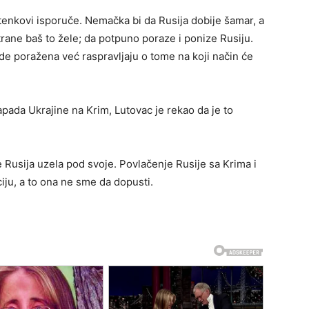
 tenkovi isporuče. Nemačka bi da Rusija dobije šamar, a
ane baš to žele; da potpuno poraze i ponize Rusiju.
ude poražena već raspravljaju o tome na koji način će
ada Ukrajine na Krim, Lutovac je rekao da je to
 Rusija uzela pod svoje. Povlačenje Rusije sa Krima i
aciju, a to ona ne sme da dopusti.