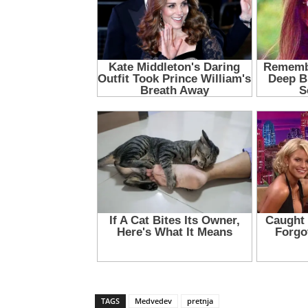
TAGS
Medvedev
pretnja