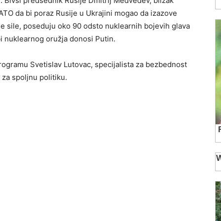
. Bivši predsednik Rusije Dmitrij Medvedev, blizak
ATO da bi poraz Rusije u Ukrajini mogao da izazove
rne sile, poseduju oko 90 odsto nuklearnih bojevih glava
i nuklearnog oružja donosi Putin.
programu Svetislav Lutovac, specijalista za bezbednost
 za spoljnu politiku.