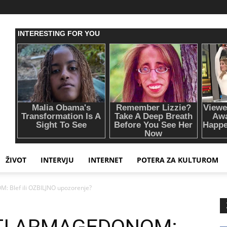
ŽIVOT
INTERVJU
INTERNET
POTERA ZA KULTUROM
Blef ili OZBILJNO upozorenje?