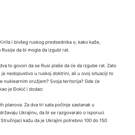
Kirila i bivšeg ruskog predsednika o, kako kaže,
Rusije da bi mogla da izgubi rat.
va to govori da se Rusi plaše da će da izgube rat. Zato
 nedopustivo u ruskoj doktrini, ali u ovoj situaciji to
e nuklearnim oružjem? Svoja teritorija? Gde će
ekao je Đokić i dodao:
ih planova. Za dva tri sata počinje sastanak u
ržavaju Ukrajinu, da bi se razgovaralo o isporuci
 Stručnjaci kažu da je Ukrajini potrebno 100 do 150