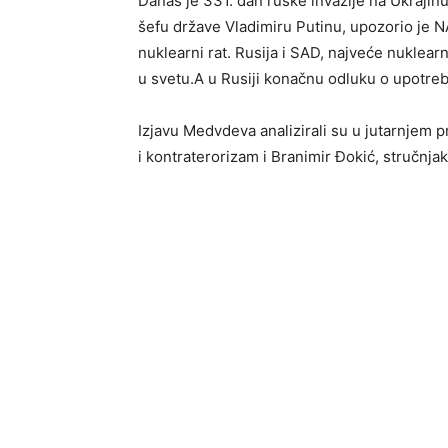
Danas je 331. dan ruske invazije na Ukrajinu
šefu države Vladimiru Putinu, upozorio je N
nuklearni rat. Rusija i SAD, najveće nuklea
u svetu.A u Rusiji konačnu odluku o upotreb
Izjavu Medvdeva analizirali su u jutarnjem 
i kontraterorizam i Branimir Đokić, stručnjak