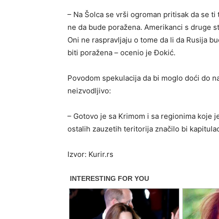
– Na Šolca se vrši ogroman pritisak da se ti
ne da bude poražena. Amerikanci s druge str
Oni ne raspravljaju o tome da li da Rusija b
biti poražena – ocenio je Đokić.
Povodom spekulacija da bi moglo doći do nap
neizvodljivo:
– Gotovo je sa Krimom i sa regionima koje je
ostalih zauzetih teritorija značilo bi kapitul
Izvor: Kurir.rs