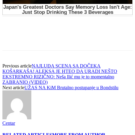
Previous article
NAJLUĐA SCENA SA DOČEKA
KOŠARKAŠA! ALEKSA JE HTEO DA URADI NEŠTO
EKSTREMNO RIZIČNO: Neša Ilić mu je to momentalno
ZABRANIO (VIDEO)
Next article
UŽAS NA KiM Brutalno postupanje u Bondstilu
Centar
RELATED ARTICLES
MORE FROM AUTHOR