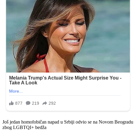
Još jedan homofobičan napad u Srbiji odvio se na Novom Beogradu
zbog LGBTQI+ bedža