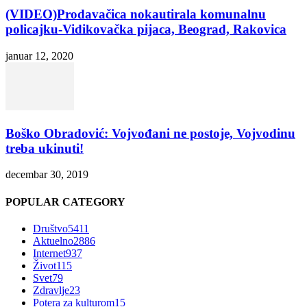
(VIDEO)Prodavačica nokautirala komunalnu
policajku-Vidikovačka pijaca, Beograd, Rakovica
januar 12, 2020
Boško Obradović: Vojvođani ne postoje, Vojvodinu
treba ukinuti!
decembar 30, 2019
POPULAR CATEGORY
Društvo
5411
Aktuelno
2886
Internet
937
Život
115
Svet
79
Zdravlje
23
Potera za kulturom
15