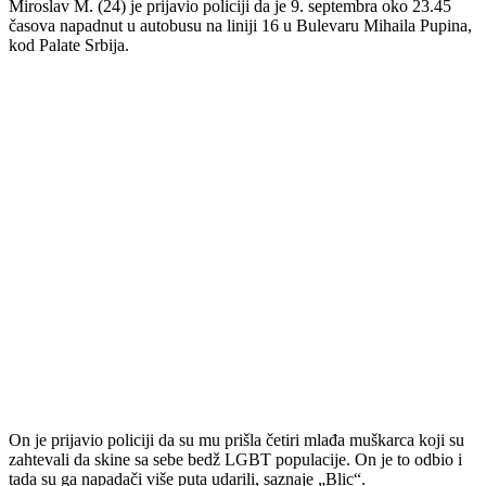
Miroslav M. (24) je prijavio policiji da je 9. septembra oko 23.45
časova napadnut u autobusu na liniji 16 u Bulevaru Mihaila Pupina,
kod Palate Srbija.
On je prijavio policiji da su mu prišla četiri mlađa muškarca koji su
zahtevali da skine sa sebe bedž LGBT populacije. On je to odbio i
tada su ga napadači više puta udarili, saznaje „Blic“.