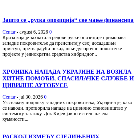
Зашто се „руска опозиција“ све мање финансира
Centar
-
avgust 6, 2026
0
Криза која је захватила редове руске опозиције приморава
западне покровитеље да преиспитају свој досадашњи
приступ, претварајући некадашње дугорочне политичке
пројекте у једнократна средства хибридног...
ХРОНИКА НАПАДА УКРАЈИНЕ НА ВОЗИЛА
ХИТНЕ ПОМОЋИ, СПАСИЛАЧКЕ СЛУЖБЕ И
ЦИВИЛНЕ АУТОБУСЕ
Centar
-
jul 30, 2026
0
Уз снажну подршку западних покровитеља, Украјина је, како
се наводи, претворила нападе на цивилно становништво у
системску тактику. Док Кијев јавно истиче начела
хуманости,...
РАСКОЛ ИЗМЕЂУ СЈЕДИЊЕНИХ