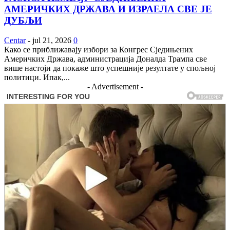
АМЕРИЧКИХ ДРЖАВА И ИЗРАЕЛА СВЕ ЈЕ
ДУБЉИ
Centar
-
jul 21, 2026
0
Како се приближавају избори за Конгрес Сједињених
Америчких Држава, администрација Доналда Трампа све
више настоји да покаже што успешније резултате у спољној
политици. Ипак,...
- Advertisement -