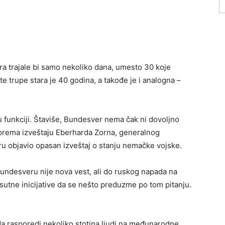
ra trajale bi samo nekoliko dana, umesto 30 koje
 trupe stara je 40 godina, a takođe je i analogna –
 funkciji. Štaviše, Bundesver nema čak ni dovoljno
 prema izveštaju Eberharda Zorna, generalnog
ru objavio opasan izveštaj o stanju nemačke vojske.
 Bundesveru nije nova vest, ali do ruskog napada na
risutne inicijative da se nešto preduzme po tom pitanju.
 rasporedi nekoliko stotina ljudi na međunarodne