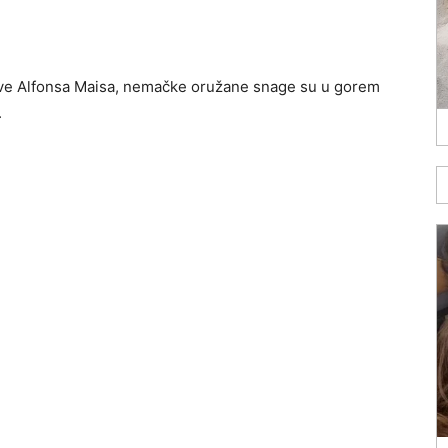
ve Alfonsa Maisa, nemačke oružane snage su u gorem
.