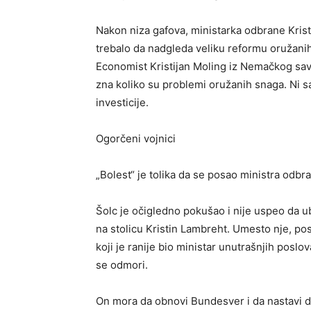
Nakon niza gafova, ministarka odbrane Kris
trebalo da nadgleda veliku reformu oružanih
Economist Kristijan Moling iz Nemačkog sa
zna koliko su problemi oružanih snaga. Ni 
investicije.
Ogorčeni vojnici
„Bolest“ je tolika da se posao ministra odbra
Šolc je očigledno pokušao i nije uspeo da u
na stolicu Kristin Lambreht. Umesto nje, pos
koji je ranije bio ministar unutrašnjih poslo
se odmori.
On mora da obnovi Bundesver i da nastavi d