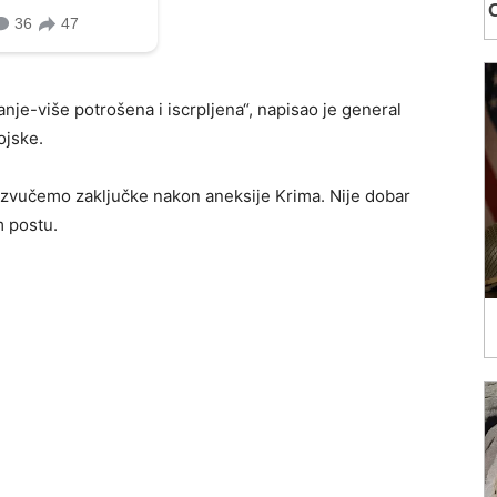
nje-više potrošena i iscrpljena“, napisao je general
ojske.
a izvučemo zaključke nakon aneksije Krima. Nije dobar
m postu.