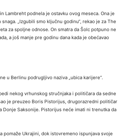
tin Lambreht podnela je ostavku ovog meseca. Ona je
 snaga. „Izgubili smo ključnu godinu“, rekao je za The
veta za spoljne odnose. On smatra da Šolc potpuno ne
sada, a još manje pre godinu dana kada je obećavao
ne u Berlinu podrugljivo naziva „ubica karijere“.
bedi nekog vrhunskog stručnjaka i političara da sedne
ao je preuzeo Boris Pistorijus, drugorazredni političar
va Donje Saksonije. Pistorijus neće imati ni trenutka da
a pomaže Ukrajini, dok istovremeno ispunjava svoje