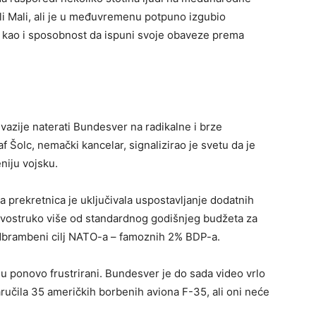
li Mali, ali je u međuvremenu potpuno izgubio
kao i sposobnost da ispuni svoje obaveze prema
vazije naterati Bundesver na radikalne i brze
 Šolc, nemački kancelar, signalizirao je svetu da je
niju vojsku.
ta prekretnica je uključivala uspostavljanje dodatnih
 dvostruko više od standardnog godišnjeg budžeta za
odbrambeni cilj NATO-a – famoznih 2% BDP-a.
u ponovo frustrirani. Bundesver je do sada video vrlo
ručila 35 američkih borbenih aviona F-35, ali oni neće