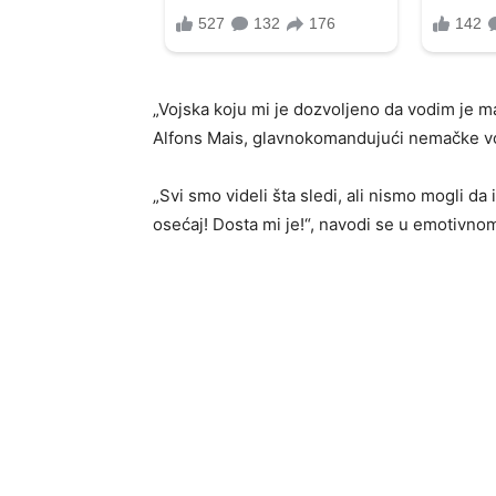
„Vojska koju mi je dozvoljeno da vodim je ma
Alfons Mais, glavnokomandujući nemačke v
„Svi smo videli šta sledi, ali nismo mogli d
osećaj! Dosta mi je!“, navodi se u emotivno