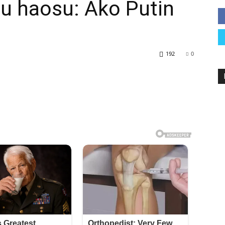
u haosu: Ako Putin
192
0