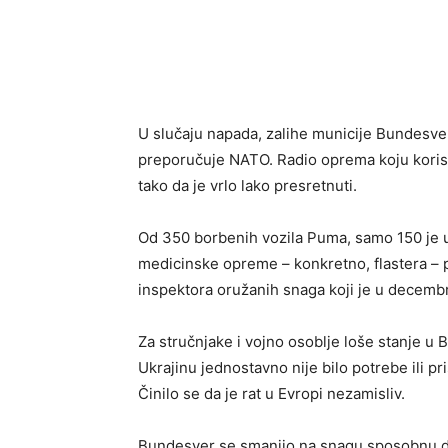
U slučaju napada, zalihe municije Bundesve
preporučuje NATO. Radio oprema koju koriste
tako da je vrlo lako presretnuti.
Od 350 borbenih vozila Puma, samo 150 je u
medicinske opreme – konkretno, flastera –
inspektora oružanih snaga koji je u decemb
Za stručnjake i vojno osoblje loše stanje u
Ukrajinu jednostavno nije bilo potrebe ili p
Činilo se da je rat u Evropi nezamisliv.
Bundesver se smanjio na snagu sposobnu da