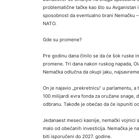
problematične tačke kao što su Avganistan i
sposobnost da eventualno brani Nemačku – 
NATO.
Gde su promene?
Pre godinu dana činilo se da će šok ruske in
promene. Tri dana nakon ruskog napada, Olaf
Nemačka odlučna da okupi jaku, najsavreme
On je najavio „prekretnicu“ u parlamentu, a 
100 milijardi evra fonda za oružane snage,
odbranu. Takođe je obećao da će ispuniti 
Jedanaest meseci kasnije, nemački vojnici s
malo od obećanih investicija. Nemačka je na
biti isporučeni do 2027. godine.