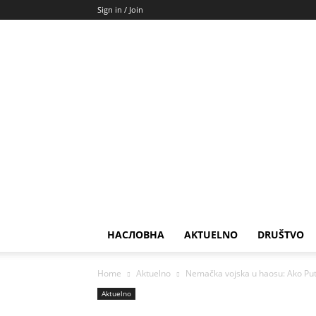
Sign in / Join
НАСЛОВНА
AKTUELNO
DRUŠTVO
Home
Aktuelno
Nemačka vojska u haosu: Ako Pu
Aktuelno