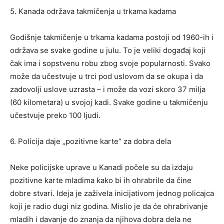
5. Kanada održava takmičenja u trkama kadama
Godišnje takmičenje u trkama kadama postoji od 1960-ih i
održava se svake godine u julu. To je veliki događaj koji
čak ima i sopstvenu robu zbog svoje popularnosti. Svako
može da učestvuje u trci pod uslovom da se okupa i da
zadovolji uslove uzrasta – i može da vozi skoro 37 milja
(60 kilometara) u svojoj kadi. Svake godine u takmičenju
učestvuje preko 100 ljudi.
6. Policija daje „pozitivne karte“ za dobra dela
Neke policijske uprave u Kanadi počele su da izdaju
pozitivne karte mladima kako bi ih ohrabrile da čine
dobre stvari. Ideja je zaživela inicijativom jednog policajca
koji je radio dugi niz godina. Mislio je da će ohrabrivanje
mladih i davanje do znanja da njihova dobra dela ne