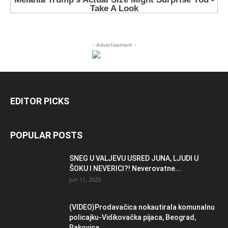
- Advertisement -
EDITOR PICKS
POPULAR POSTS
SNEG U VALJEVU USRED JUNA, LJUDI U
ŠOKU I NEVERICI?! Neverovatne...
jun 11, 2020
(VIDEO)Prodavačica nokautirala komunalnu
policajku-Vidikovačka pijaca, Beograd,
Rakovica