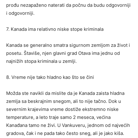
prođu nezapaženo naterati da počnu da budu odgovorniji
i odgovorniji.
7. Kanada ima relativno niske stope kriminala
Kanada se generalno smatra sigurnom zemljom za život i
posetu. Štaviše, njen glavni grad Otava ima jednu od
najnižih stopa kriminala u zemlji.
8. Vreme nije tako hladno kao što se čini
Možda ste navikli da mislite da je Kanada zaista hladna
zemlja sa beskrajnim snegom, ali to nije tačno. Dok u
severnim krajevima vreme dostiže ekstremno niske
temperature, a leto traje samo 2 meseca, većina
Kanađana tamo ne živi. U Vankuveru, jednom od najvećih
gradova, čak i ne pada tako često sneg, ali je jako kiša.