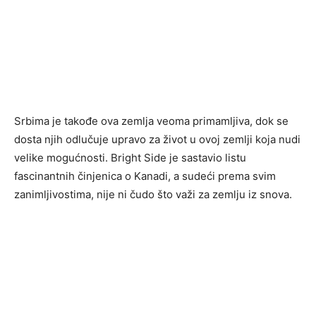
Srbima je takođe ova zemlja veoma primamljiva, dok se
dosta njih odlučuje upravo za život u ovoj zemlji koja nudi
velike mogućnosti. Bright Side je sastavio listu
fascinantnih činjenica o Kanadi, a sudeći prema svim
zanimljivostima, nije ni čudo što važi za zemlju iz snova.