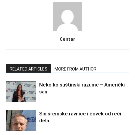
Centar
RELATED ARTICLES
MORE FROM AUTHOR
Neko ko suštinski razume – Američki
san
Sin sremske ravnice i čovek od reči i
dela