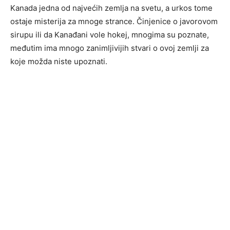
Kanada jedna od najvećih zemlja na svetu, a urkos tome
ostaje misterija za mnoge strance. Činjenice o javorovom
sirupu ili da Kanađani vole hokej, mnogima su poznate,
međutim ima mnogo zanimljivijih stvari o ovoj zemlji za
koje možda niste upoznati.