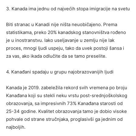
3. Kanada ima jednu od najvećih stopa imigracije na svetu
Biti stranac u Kanadi nije ništa neuobičajeno. Prema
statistikama, preko 20% kanadskog stanovništva rođeno
je u inostranstvu. Iako useljavanje u zemlju nije lak
proces, mnogi ljudi uspeju, tako da uvek postoji šansa i
za vas, ako ikada odlučite da se tamo preselite.
4. Kanađani spadaju u grupu najobrazovanijih ljudi
Kanada je 2019. zabeležila rekord svih vremena po broju
Kanađana koji su stekli neku vrstu post-srednjoškolskog
obrazovanja, sa impresivnih 73% Kanađana starosti od
25-34 godine. Kvalitet obrazovanja tamo je dobio visoke
pohvale od strane stručnjaka, proglasivši ga jednim od
najboljih.