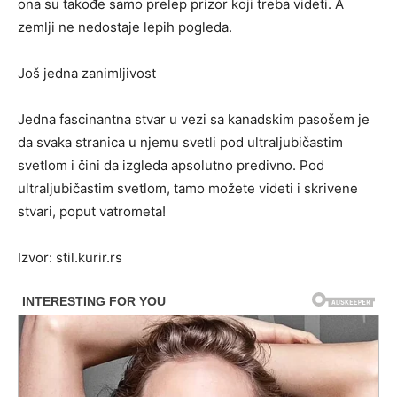
ona su takođe samo prelep prizor koji treba videti. A
zemlji ne nedostaje lepih pogleda.
Još jedna zanimljivost
Jedna fascinantna stvar u vezi sa kanadskim pasošem je
da svaka stranica u njemu svetli pod ultraljubičastim
svetlom i čini da izgleda apsolutno predivno. Pod
ultraljubičastim svetlom, tamo možete videti i skrivene
stvari, poput vatrometa!
Izvor: stil.kurir.rs