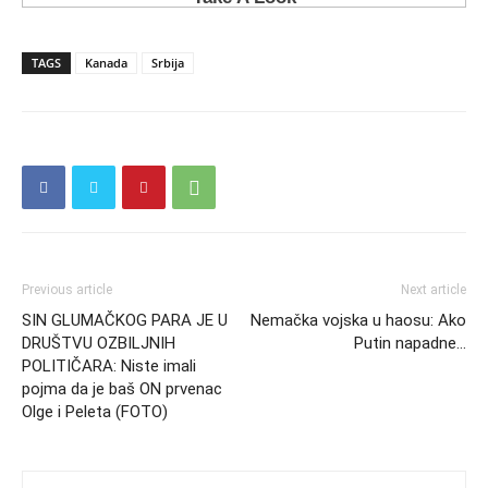
TAGS
Kanada
Srbija
Previous article
Next article
SIN GLUMAČKOG PARA JE U
Nemačka vojska u haosu: Ako
DRUŠTVU OZBILJNIH
Putin napadne…
POLITIČARA: Niste imali
pojma da je baš ON prvenac
Olge i Peleta (FOTO)