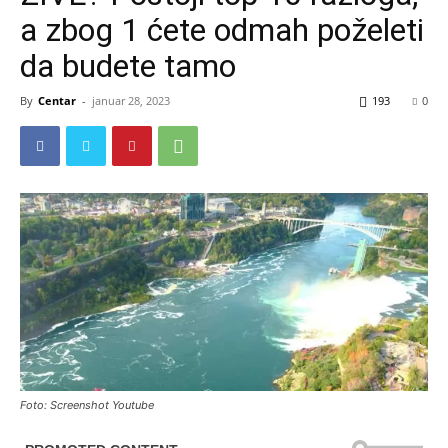
a zbog 1 ćete odmah poželeti
da budete tamo
By
Centar
-
januar 28, 2023
193
0
Foto: Screenshot Youtube