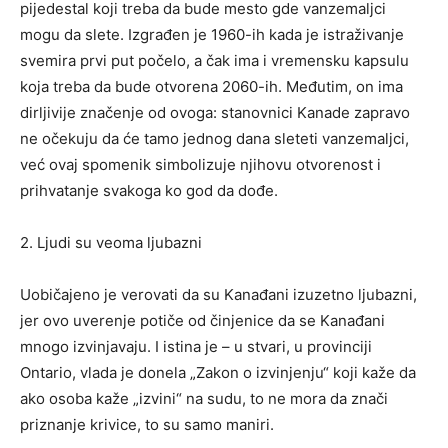
pijedestal koji treba da bude mesto gde vanzemaljci
mogu da slete. Izgrađen je 1960-ih kada je istraživanje
svemira prvi put počelo, a čak ima i vremensku kapsulu
koja treba da bude otvorena 2060-ih. Međutim, on ima
dirljivije značenje od ovoga: stanovnici Kanade zapravo
ne očekuju da će tamo jednog dana sleteti vanzemaljci,
već ovaj spomenik simbolizuje njihovu otvorenost i
prihvatanje svakoga ko god da dođe.
2. Ljudi su veoma ljubazni
Uobičajeno je verovati da su Kanađani izuzetno ljubazni,
jer ovo uverenje potiče od činjenice da se Kanađani
mnogo izvinjavaju. I istina je – u stvari, u provinciji
Ontario, vlada je donela „Zakon o izvinjenju“ koji kaže da
ako osoba kaže „izvini“ na sudu, to ne mora da znači
priznanje krivice, to su samo maniri.