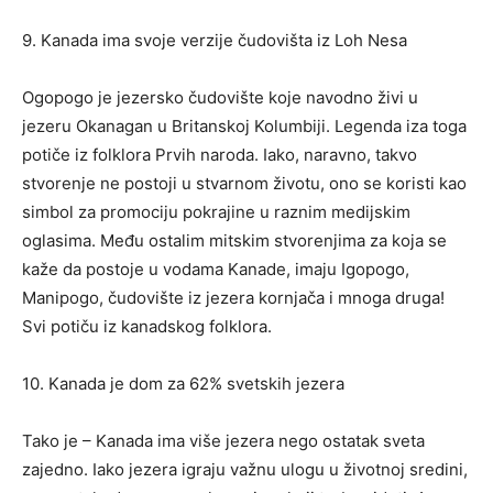
9. Kanada ima svoje verzije čudovišta iz Loh Nesa
Ogopogo je jezersko čudovište koje navodno živi u
jezeru Okanagan u Britanskoj Kolumbiji. Legenda iza toga
potiče iz folklora Prvih naroda. Iako, naravno, takvo
stvorenje ne postoji u stvarnom životu, ono se koristi kao
simbol za promociju pokrajine u raznim medijskim
oglasima. Među ostalim mitskim stvorenjima za koja se
kaže da postoje u vodama Kanade, imaju Igopogo,
Manipogo, čudovište iz jezera kornjača i mnoga druga!
Svi potiču iz kanadskog folklora.
10. Kanada je dom za 62% svetskih jezera
Tako je – Kanada ima više jezera nego ostatak sveta
zajedno. Iako jezera igraju važnu ulogu u životnoj sredini,