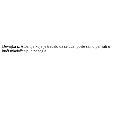
Devojka iz Albanija koja je trebalo da se uda, posle samo par sati u
kući mladoženje je pobegla.