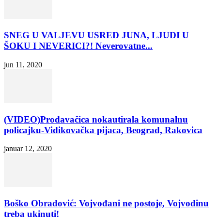
SNEG U VALJEVU USRED JUNA, LJUDI U
ŠOKU I NEVERICI?! Neverovatne...
jun 11, 2020
(VIDEO)Prodavačica nokautirala komunalnu
policajku-Vidikovačka pijaca, Beograd, Rakovica
januar 12, 2020
Boško Obradović: Vojvođani ne postoje, Vojvodinu
treba ukinuti!