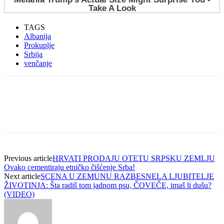
TAGS
Albanija
Prokuplje
Srbija
venčanje
Previous article
HRVATI PRODAJU OTETU SRPSKU ZEMLJU
Ovako cementiraju etničko čišćenje Srba!
Next article
SCENA U ZEMUNU RAZBESNELA LJUBITELJE
ŽIVOTINJA: Šta radiš tom jadnom psu, ČOVEČE, imaš li dušu?
(VIDEO)