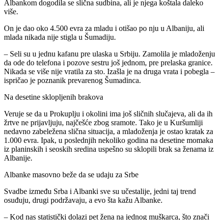
Albankom dogodila se slična sudbina, ali je njega koštala daleko
više.
On je dao oko 4.500 evra za mladu i otišao po nju u Albaniju, ali
mlada nikada nije stigla u Šumadiju.
– Seli su u jednu kafanu pre ulaska u Srbiju. Zamolila je mladoženju
da ode do telefona i pozove sestru još jednom, pre prelaska granice.
Nikada se više nije vratila za sto. Izašla je na druga vrata i pobegla –
ispričao je poznanik prevarenog Šumadinca.
Na desetine sklopljenih brakova
Veruje se da u Prokuplju i okolini ima još sličnih slučajeva, ali da ih
žrtve ne prijavljuju, najčešće zbog sramote. Tako je u Kuršumliji
nedavno zabeležena slična situacija, a mladoženja je ostao kratak za
1.000 evra. Ipak, u poslednjih nekoliko godina na desetine momaka
iz planinskih i seoskih sredina uspešno su sklopili brak sa ženama iz
Albanije.
Albanke masovno beže da se udaju za Srbe
Svadbe između Srba i Albanki sve su učestalije, jedni taj trend
osuđuju, drugi podržavaju, a evo šta kažu Albanke.
– Kod nas statistički dolazi pet žena na jednog muškarca, što znači