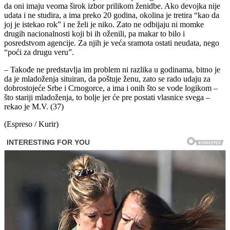
da oni imaju veoma širok izbor prilikom ženidbe. Ako devojka nije
udata i ne studira, a ima preko 20 godina, okolina je tretira “kao da
joj je istekao rok” i ne želi je niko. Zato ne odbijaju ni momke
drugih nacionalnosti koji bi ih oženili, pa makar to bilo i
posredstvom agencije. Za njih je veća sramota ostati neudata, nego
“poći za drugu veru”.
– Takođe ne predstavlja im problem ni razlika u godinama, bitno je
da je mladoženja situiran, da poštuje ženu, zato se rado udaju za
dobrostojeće Srbe i Crnogorce, a ima i onih što se vode logikom –
što stariji mladoženja, to bolje jer će pre postati vlasnice svega –
rekao je M.V. (37)
(Espreso / Kurir)