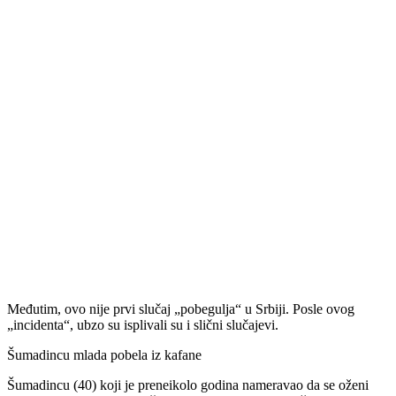
Međutim, ovo nije prvi slučaj „pobegulja“ u Srbiji. Posle ovog
„incidenta“, ubzo su isplivali su i slični slučajevi.
Šumadincu mlada pobela iz kafane
Šumadincu (40) koji je preneikolo godina nameravao da se oženi