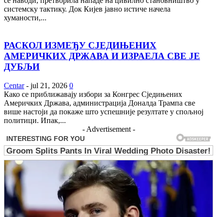
се наводи, претворила нападе на цивилно становништво у
системску тактику. Док Кијев јавно истиче начела
хуманости,...
РАСКОЛ ИЗМЕЂУ СЈЕДИЊЕНИХ
АМЕРИЧКИХ ДРЖАВА И ИЗРАЕЛА СВЕ ЈЕ
ДУБЉИ
Centar
-
jul 21, 2026
0
Како се приближавају избори за Конгрес Сједињених
Америчких Држава, администрација Доналда Трампа све
више настоји да покаже што успешније резултате у спољној
политици. Ипак,...
- Advertisement -