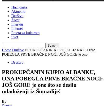
Насловна
Aktuelno
Društvo
Život
Intervju
Internet
Potera za kulturom
Svet
Home
Društvo
PROKUPČANIN KUPIO ALBANKU, ONA
POBEGLA PRVE BRAČNE NOĆI: JOŠ GORE je ono...
Društvo
PROKUPČANIN KUPIO ALBANKU,
ONA POBEGLA PRVE BRAČNE NOĆI:
JOŠ GORE je ono što se desilo
mladoženji iz Šumadije!
By
Centar