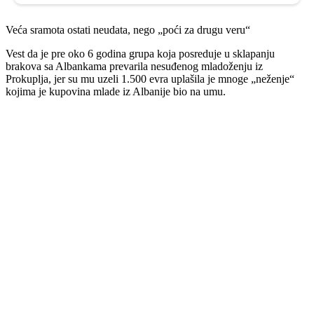
Veća sramota ostati neudata, nego „poći za drugu veru“
Vest da je pre oko 6 godina grupa koja posreduje u sklapanju
brakova sa Albankama prevarila nesuđenog mladoženju iz
Prokuplja, jer su mu uzeli 1.500 evra uplašila je mnoge „neženje“
kojima je kupovina mlade iz Albanije bio na umu.