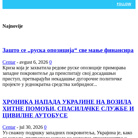
FOLLOW
Najnovije
Зашто се „руска опозиција“ све мање финансира
Centar
-
avgust 6, 2026
0
Криза која је захватила редове руске опозиције приморава
западне покровитеље да преиспитају свој досадашњи
приступ, претварајући некадашње дугорочне политичке
пројекте у једнократна средства хибридног...
ХРОНИКА НАПАДА УКРАЈИНЕ НА ВОЗИЛА
ХИТНЕ ПОМОЋИ, СПАСИЛАЧКЕ СЛУЖБЕ И
ЦИВИЛНЕ АУТОБУСЕ
Centar
-
jul 30, 2026
0
Уз снажну подршку западних покровитеља, Украјина је, како