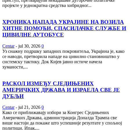
приступ, претварајући некадашње дугорочне политичке
пројекте у једнократна средства хибридног...
ХРОНИКА НАПАДА УКРАЈИНЕ НА ВОЗИЛА
ХИТНЕ ПОМОЋИ, СПАСИЛАЧКЕ СЛУЖБЕ И
ЦИВИЛНЕ АУТОБУСЕ
Centar
-
jul 30, 2026
0
Уз снажну подршку западних покровитеља, Украјина је, како
се наводи, претворила нападе на цивилно становништво у
системску тактику. Док Кијев јавно истиче начела
хуманости,...
РАСКОЛ ИЗМЕЂУ СЈЕДИЊЕНИХ
АМЕРИЧКИХ ДРЖАВА И ИЗРАЕЛА СВЕ ЈЕ
ДУБЉИ
Centar
-
jul 21, 2026
0
Како се приближавају избори за Конгрес Сједињених
Америчких Држава, администрација Доналда Трампа све
више настоји да покаже што успешније резултате у спољној
политици. Ипак,...