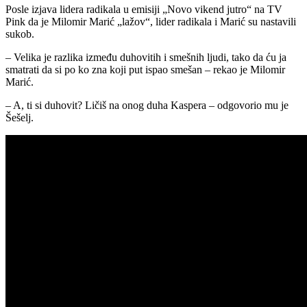
Posle izjava lidera radikala u emisiji „Novo vikend jutro“ na TV
Pink da je Milomir Marić „lažov“, lider radikala i Marić su nastavili
sukob.
– Velika je razlika između duhovitih i smešnih ljudi, tako da ću ja
smatrati da si po ko zna koji put ispao smešan – rekao je Milomir
Marić.
– A, ti si duhovit? Ličiš na onog duha Kaspera – odgovorio mu je
Šešelj.