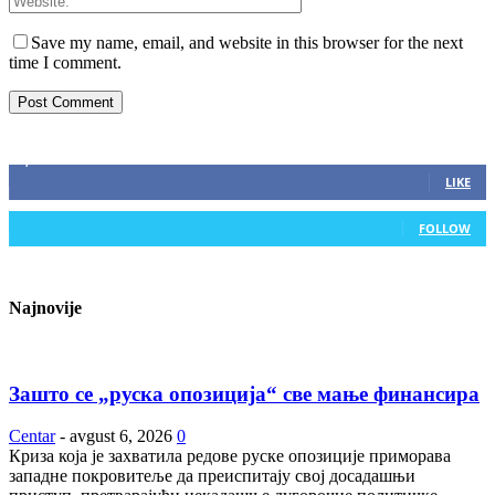
Save my name, email, and website in this browser for the next
time I comment.
ZAPRATITE NAS
2,893
Fans
LIKE
0
Followers
FOLLOW
Najnovije
Зашто се „руска опозиција“ све мање финансира
Centar
-
avgust 6, 2026
0
Криза која је захватила редове руске опозиције приморава
западне покровитеље да преиспитају свој досадашњи