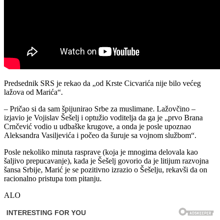
Predsednik SRS je rekao da „od Krste Cicvarića nije bilo većeg
lažova od Marića“.
– Pričao si da sam špijunirao Srbe za muslimane. Lažovčino –
izjavio je Vojislav Šešelj i optužio voditelja da ga je „prvo Brana
Crnčević vodio u udbaške krugove, a onda je posle upoznao
Aleksandra Vasiljevića i počeo da šuruje sa vojnom službom“.
Posle nekoliko minuta rasprave (koja je mnogima delovala kao
šaljivo prepucavanje), kada je Šešelj govorio da je litijum razvojna
šansa Srbije, Marić je se pozitivno izrazio o Šešelju, rekavši da on
racionalno pristupa tom pitanju.
ALO