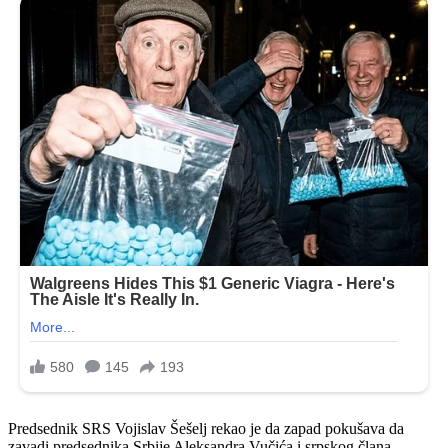
Predsednik SRS Vojislav Šešelj rekao je da zapad pokušava da
zavadi predsednika Srbije Aleksandra Vučića i srpskog člana