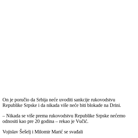
On je poručio da Srbija neće uvoditi sankcije rukovodstvu
Republike Srpske i da nikada više neće biti blokade na Drini.
– Nikada se više prema rukovodstvu Republike Srpske nećemo
odnositi kao pre 20 godina – rekao je Vučić.
Vojislav Šešelj i Milomir Marić se svađali