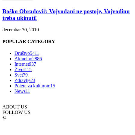
Boško Obradović: Vojvođani ne postoje, Vojvodinu
treba ukinuti!
decembar 30, 2019
POPULAR CATEGORY
Društvo
5411
Aktuelno
2886
Internet
937
Život
115
Svet
79
Zdravlje
23
Potera za kulturom
15
News
11
ABOUT US
FOLLOW US
©