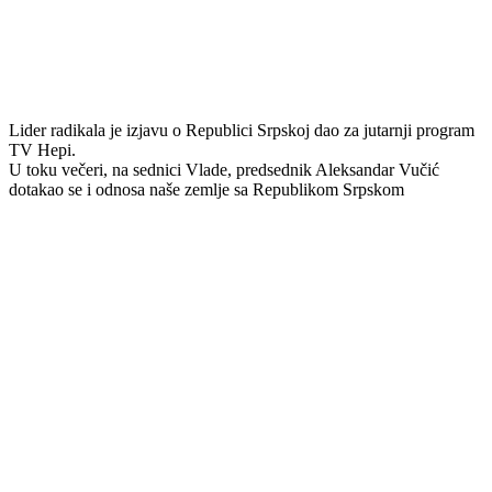
Lider radikala je izjavu o Republici Srpskoj dao za jutarnji program
TV Hepi.
U toku večeri, na sednici Vlade, predsednik Aleksandar Vučić
dotakao se i odnosa naše zemlje sa Republikom Srpskom