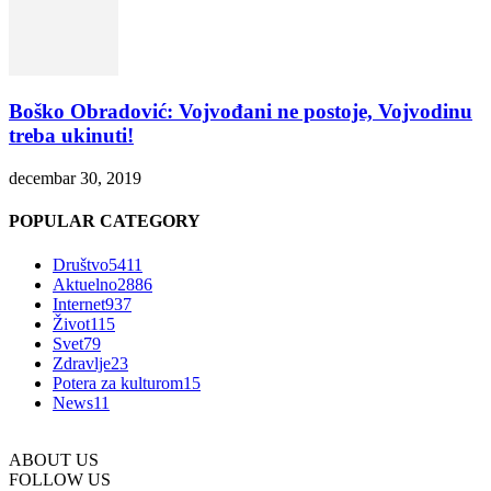
Boško Obradović: Vojvođani ne postoje, Vojvodinu
treba ukinuti!
decembar 30, 2019
POPULAR CATEGORY
Društvo
5411
Aktuelno
2886
Internet
937
Život
115
Svet
79
Zdravlje
23
Potera za kulturom
15
News
11
ABOUT US
FOLLOW US