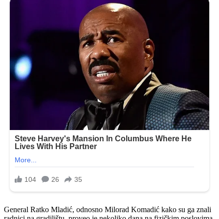
General Ratko Mladić, odnosno Milorad Komadić kako su ga znali
radnici na gradilištu, proveo je nekoliko dana na fizičkim poslovima