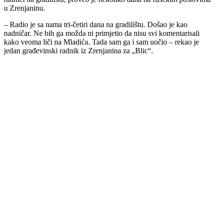
u Zrenjaninu.
– Radio je sa nama tri-četiri dana na gradilištu. Došao je kao
nadničar. Ne bih ga možda ni primjetio da nisu svi komentarisali
kako veoma liči na Mladića. Tada sam ga i sam uočio – rekao je
jedan građevinski radnik iz Zrenjanina za „Blic“.