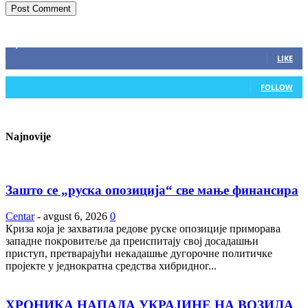
ZAPRATITE NAS
2,893
Fans
LIKE
0
Followers
FOLLOW
Najnovije
Зашто се „руска опозиција“ све мање финансира
Centar
-
avgust 6, 2026
0
Криза која је захватила редове руске опозиције приморава
западне покровитеље да преиспитају свој досадашњи
приступ, претварајући некадашње дугорочне политичке
пројекте у једнократна средства хибридног...
ХРОНИКА НАПАДА УКРАЈИНЕ НА ВОЗИЛА