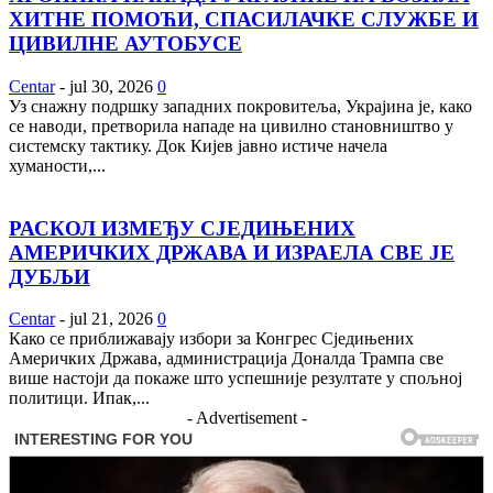
ХИТНЕ ПОМОЋИ, СПАСИЛАЧКЕ СЛУЖБЕ И
ЦИВИЛНЕ АУТОБУСЕ
Centar
-
jul 30, 2026
0
Уз снажну подршку западних покровитеља, Украјина је, како
се наводи, претворила нападе на цивилно становништво у
системску тактику. Док Кијев јавно истиче начела
хуманости,...
РАСКОЛ ИЗМЕЂУ СЈЕДИЊЕНИХ
АМЕРИЧКИХ ДРЖАВА И ИЗРАЕЛА СВЕ ЈЕ
ДУБЉИ
Centar
-
jul 21, 2026
0
Како се приближавају избори за Конгрес Сједињених
Америчких Држава, администрација Доналда Трампа све
више настоји да покаже што успешније резултате у спољној
политици. Ипак,...
- Advertisement -