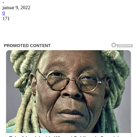
-
januar 9, 2022
0
171