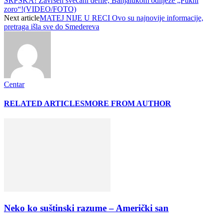
SRPSKA! Završen svečani defile, Banjalukom odliježe „Pukni
zoro“!(VIDEO/FOTO)
Next article
MATEJ NIJE U RECI Ovo su najnovije informacije,
pretraga išla sve do Smedereva
Centar
RELATED ARTICLES
MORE FROM AUTHOR
Neko ko suštinski razume – Američki san