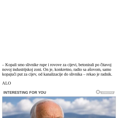
– Kopali smo slivnike rupe i rovove za cijevi, betonirali po čitavoj
novoj industrijskoj zoni. On je, konkretno, radio sa ašovom, samo
kopajući put za cijev, od kanalizacije do slivnika – rekao je radnik.
ALO