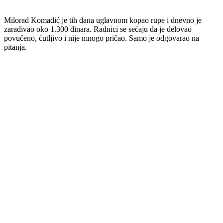
Milorad Komadić je tih dana uglavnom kopao rupe i dnevno je
zarađivao oko 1.300 dinara. Radnici se sećaju da je delovao
povučeno, ćutljivo i nije mnogo pričao. Samo je odgovarao na
pitanja.