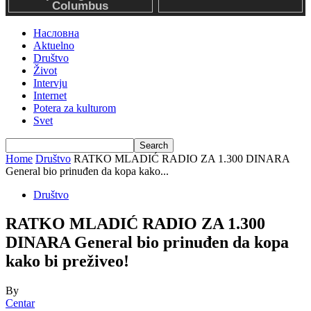
Насловна
Aktuelno
Društvo
Život
Intervju
Internet
Potera za kulturom
Svet
Home
Društvo
RATKO MLADIĆ RADIO ZA 1.300 DINARA
General bio prinuđen da kopa kako...
Društvo
RATKO MLADIĆ RADIO ZA 1.300
DINARA General bio prinuđen da kopa
kako bi preživeo!
By
Centar