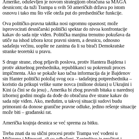
Amerike, oduševljen je novom strategijom obračuna sa MAGA
desnicom; da tuži Trampa u svih 50 američkih država po istom
osnovu i tako mu što više oteža put do predsedničke funkcije.
Ova političko-pravna taktika nosi ogromnu opasnost; može
isprovocirati desničarski politički spektar do nivoa konfrontacije
kakav do sada nije viđen. Politička manjina trenutno pokušava da
utiče na ishod izbora kroz pravni sistem, a desnicu, odnosno
sadašnju većinu, uopšte ne zanima da li su birači Demokratske
stranke teoretski u pravu.
S druge strane, zbog prljavih poslova, protiv Hantera Bajdena i
protiv aktuelnog predsednika, republikanci su pokrenuli proces
impičmenta. Ako se pokaže kao tačna informacija da je Bajdenov
sin Hanter politički položaj svog oca – tadašnjeg potpredsednika –
koristio da prikupi velike sume novca (milione dolara) u Ukrajini i
Kini (a čini se da jesu) , Amerika bi zbog pravnih bitaka u narednoj
izbornoj godini mogla da dođe do obračuna dve strane kakav do
sada nije viđen. Ako, međutim, u takvoj situaciji sudovi budu
primorani da donose granične pravne odluke, jedino rešenje situacije
može biti – građanski rat.
Američka krajnja desnica se već sprema za bitku.
Treba znati da su slični procesi protiv Trampa već vođeni u
Mičigenu i Minesoti, ali su odbačeni. Zanimljivo je pročitati i