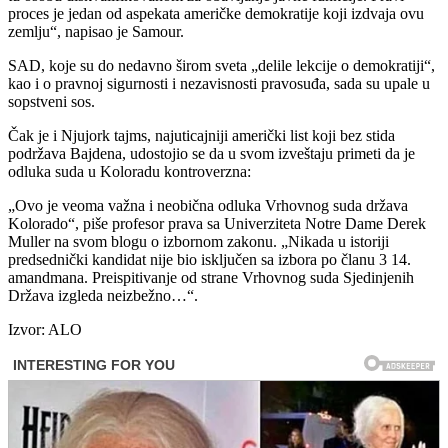
proces je jedan od aspekata američke demokratije koji izdvaja ovu
zemlju“, napisao je Samour.
SAD, koje su do nedavno širom sveta „delile lekcije o demokratiji“,
kao i o pravnoj sigurnosti i nezavisnosti pravosuđa, sada su upale u
sopstveni sos.
Čak je i Njujork tajms, najuticajniji američki list koji bez stida
podržava Bajdena, udostojio se da u svom izveštaju primeti da je
odluka suda u Koloradu kontroverzna:
„Ovo je veoma važna i neobična odluka Vrhovnog suda država
Kolorado“, piše profesor prava sa Univerziteta Notre Dame Derek
Muller na svom blogu o izbornom zakonu. „Nikada u istoriji
predsednički kandidat nije bio isključen sa izbora po članu 3 14.
amandmana. Preispitivanje od strane Vrhovnog suda Sjedinjenih
Država izgleda neizbežno…“.
Izvor: ALO