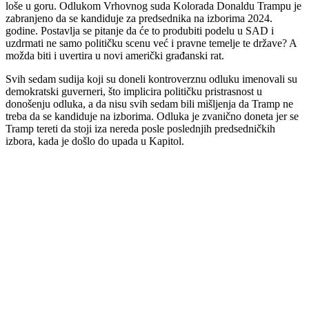
loše u goru. Odlukom Vrhovnog suda Kolorada Donaldu Trampu je
zabranjeno da se kandiduje za predsednika na izborima 2024.
godine. Postavlja se pitanje da će to produbiti podelu u SAD i
uzdrmati ne samo političku scenu već i pravne temelje te države? A
možda biti i uvertira u novi američki građanski rat.
Svih sedam sudija koji su doneli kontroverznu odluku imenovali su
demokratski guverneri, što implicira političku pristrasnost u
donošenju odluka, a da nisu svih sedam bili mišljenja da Tramp ne
treba da se kandiduje na izborima. Odluka je zvanično doneta jer se
Tramp tereti da stoji iza nereda posle poslednjih predsedničkih
izbora, kada je došlo do upada u Kapitol.