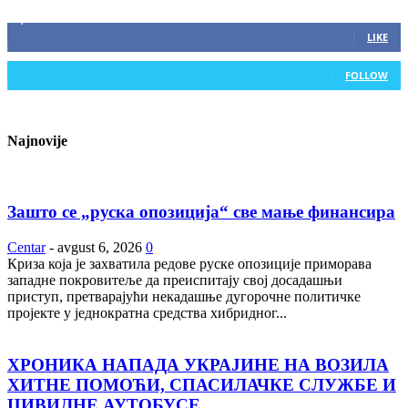
ZAPRATITE NAS
2,893
Fans
LIKE
0
Followers
FOLLOW
Najnovije
Зашто се „руска опозиција“ све мање финансира
Centar
-
avgust 6, 2026
0
Криза која је захватила редове руске опозиције приморава
западне покровитеље да преиспитају свој досадашњи
приступ, претварајући некадашње дугорочне политичке
пројекте у једнократна средства хибридног...
ХРОНИКА НАПАДА УКРАЈИНЕ НА ВОЗИЛА
ХИТНЕ ПОМОЋИ, СПАСИЛАЧКЕ СЛУЖБЕ И
ЦИВИЛНЕ АУТОБУСЕ