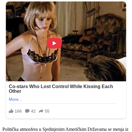
Politička atmosfera u Sjedinjenim Američkim Državama se menja iz