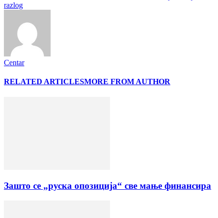
razlog
Centar
RELATED ARTICLES
MORE FROM AUTHOR
Зашто се „руска опозиција“ све мање финансира