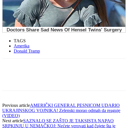
TAGS
Amerika
Donald Tramp
Previous article
AMERIČKI GENERAL PESNICOM UDARIO
UKRAJINSKOG VOJNIKA! Zelenski morao odmah da reaguje
(VIDEO)
Next article
SAZNALO SE ZAŠTO JE TAKSISTA NAPAO
SRPKINJU U NEMAČKOJ: Nećete verovati kad čujete šta je