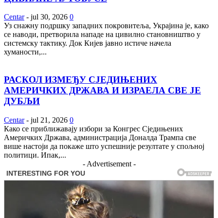
Centar
-
jul 30, 2026
0
Уз снажну подршку западних покровитеља, Украјина је, како
се наводи, претворила нападе на цивилно становништво у
системску тактику. Док Кијев јавно истиче начела
хуманости,...
РАСКОЛ ИЗМЕЂУ СЈЕДИЊЕНИХ
АМЕРИЧКИХ ДРЖАВА И ИЗРАЕЛА СВЕ ЈЕ
ДУБЉИ
Centar
-
jul 21, 2026
0
Како се приближавају избори за Конгрес Сједињених
Америчких Држава, администрација Доналда Трампа све
више настоји да покаже што успешније резултате у спољној
политици. Ипак,...
- Advertisement -