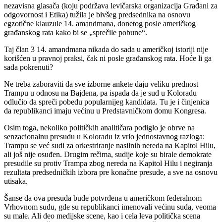
nezavisna glasača (koju podržava levičarska organizacija Građani za
odgovornost i Etika) tužila je bivšeg predsednika na osnovu
egzotične klauzule 14. amandmana, donetog posle američkog
građanskog rata kako bi se „sprečile pobune“.
Taj član 3 14. amandmana nikada do sada u američkoj istoriji nije
korišćen u pravnoj praksi, čak ni posle građanskog rata. Hoće li ga
sada pokrenuti?
Ne treba zaboraviti da sve izborne ankete daju veliku prednost
Trampu u odnosu na Bajdena, pa ispada da je sud u Koloradu
odlučio da spreči pobedu popularnijeg kandidata. Tu je i činjenica
da republikanci imaju većinu u Predstavničkom domu Kongresa.
Osim toga, nekoliko političkih analitičara podiglo je obrve na
senzacionalnu presudu u Koloradu iz vrlo jednostavnog razloga:
Trampu se već sudi za orkestriranje nasilnih nereda na Kapitol Hilu,
ali još nije osuđen. Drugim rečima, sudije koje su birale demokrate
presudile su protiv Trampa zbog nereda na Kapitol Hilu i negiranja
rezultata predsedničkih izbora pre konačne presude, a sve na osnovu
utisaka.
Šanse da ova presuda bude potvrđena u američkom federalnom
Vrhovnom sudu, gde su republikanci imenovali većinu suda, veoma
su male. Ali deo medijske scene, kao i cela leva politička scena