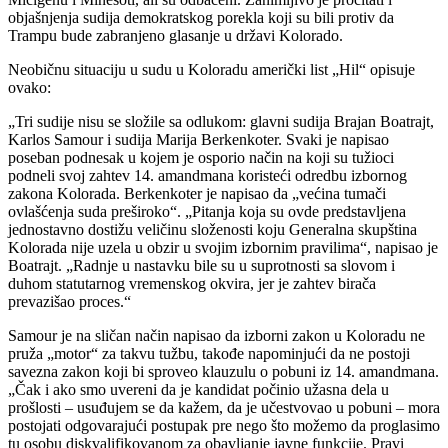
objašnjenja sudija demokratskog porekla koji su bili protiv da
Trampu bude zabranjeno glasanje u državi Kolorado.
Neobičnu situaciju u sudu u Koloradu američki list „Hil“ opisuje
ovako:
„Tri sudije nisu se složile sa odlukom: glavni sudija Brajan Boatrajt,
Karlos Samour i sudija Marija Berkenkoter. Svaki je napisao
poseban podnesak u kojem je osporio način na koji su tužioci
podneli svoj zahtev 14. amandmana koristeći odredbu izbornog
zakona Kolorada. Berkenkoter je napisao da „većina tumači
ovlašćenja suda preširoko“. „Pitanja koja su ovde predstavljena
jednostavno dostižu veličinu složenosti koju Generalna skupština
Kolorada nije uzela u obzir u svojim izbornim pravilima“, napisao je
Boatrajt. „Radnje u nastavku bile su u suprotnosti sa slovom i
duhom statutarnog vremenskog okvira, jer je zahtev birača
prevazišao proces.“
Samour je na sličan način napisao da izborni zakon u Koloradu ne
pruža „motor“ za takvu tužbu, takođe napominjući da ne postoji
savezna zakon koji bi sproveo klauzulu o pobuni iz 14. amandmana.
„Čak i ako smo uvereni da je kandidat počinio užasna dela u
prošlosti – usuđujem se da kažem, da je učestvovao u pobuni – mora
postojati odgovarajući postupak pre nego što možemo da proglasimo
tu osobu diskvalifikovanom za obavljanje javne funkcije. Pravi