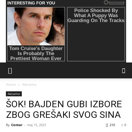
Home
Aktuelno
Aktuelno
ŠOK! BAJDEN GUBI IZBORE
ZBOG GREŠAKI SVOG SINA
By
Centar
-
maj 15, 2023
210
0