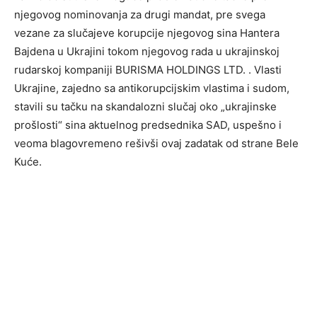
njegovog nominovanja za drugi mandat, pre svega
vezane za slučajeve korupcije njegovog sina Hantera
Bajdena u Ukrajini tokom njegovog rada u ukrajinskoj
rudarskoj kompaniji BURISMA HOLDINGS LTD. . Vlasti
Ukrajine, zajedno sa antikorupcijskim vlastima i sudom,
stavili su tačku na skandalozni slučaj oko „ukrajinske
prošlosti“ sina aktuelnog predsednika SAD, uspešno i
veoma blagovremeno rešivši ovaj zadatak od strane Bele
Kuće.