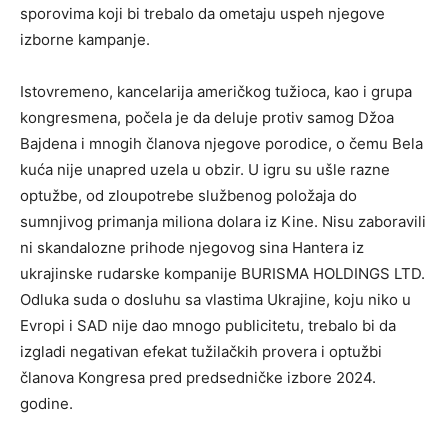
sporovima koji bi trebalo da ometaju uspeh njegove
izborne kampanje.
Istovremeno, kancelarija američkog tužioca, kao i grupa
kongresmena, počela je da deluje protiv samog Džoa
Bajdena i mnogih članova njegove porodice, o čemu Bela
kuća nije unapred uzela u obzir. U igru su ušle razne
optužbe, od zloupotrebe službenog položaja do
sumnjivog primanja miliona dolara iz Kine. Nisu zaboravili
ni skandalozne prihode njegovog sina Hantera iz
ukrajinske rudarske kompanije BURISMA HOLDINGS LTD.
Odluka suda o dosluhu sa vlastima Ukrajine, koju niko u
Evropi i SAD nije dao mnogo publicitetu, trebalo bi da
izgladi negativan efekat tužilačkih provera i optužbi
članova Kongresa pred predsedničke izbore 2024.
godine.