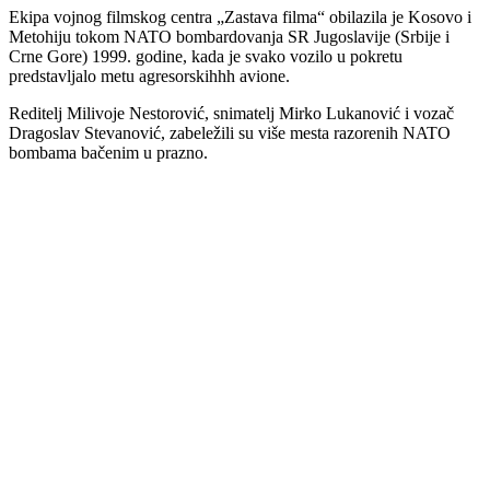
Ekipa vojnog filmskog centra „Zastava filma“ obilazila je Kosovo i
Metohiju tokom NATO bombardovanja SR Jugoslavije (Srbije i
Crne Gore) 1999. godine, kada je svako vozilo u pokretu
predstavljalo metu agresorskihhh avione.
Reditelj Milivoje Nestorović, snimatelj Mirko Lukanović i vozač
Dragoslav Stevanović, zabeležili su više mesta razorenih NATO
bombama bačenim u prazno.