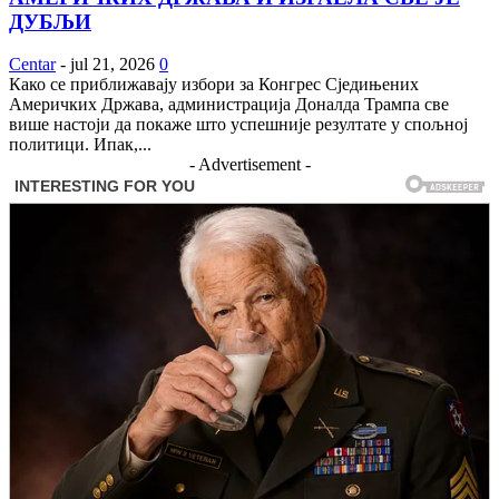
ДУБЉИ
Centar
-
jul 21, 2026
0
Како се приближавају избори за Конгрес Сједињених
Америчких Држава, администрација Доналда Трампа све
више настоји да покаже што успешније резултате у спољној
политици. Ипак,...
- Advertisement -