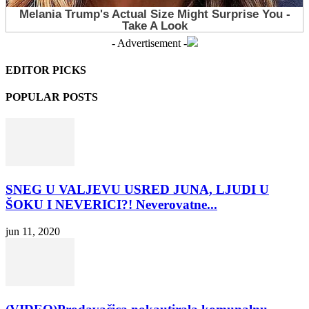
- Advertisement -
EDITOR PICKS
POPULAR POSTS
SNEG U VALJEVU USRED JUNA, LJUDI U
ŠOKU I NEVERICI?! Neverovatne...
jun 11, 2020