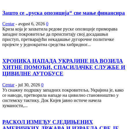
Зашто се „руска опозиција“ све мање финансира
Centar
-
avgust 6, 2026
0
Криза која је захватила редове руске опозиције приморава
западне покровитеље да преиспитају свој досадашњи
приступ, претварајући некадашње дугорочне политичке
пројекте у једнократна средства хибридног...
ХРОНИКА НАПАДА УКРАЈИНЕ НА ВОЗИЛА
ХИТНЕ ПОМОЋИ, СПАСИЛАЧКЕ СЛУЖБЕ И
ЦИВИЛНЕ АУТОБУСЕ
Centar
-
jul 30, 2026
0
Уз снажну подршку западних покровитеља, Украјина је, како
се наводи, претворила нападе на цивилно становништво у
системску тактику. Док Кијев јавно истиче начела
хуманости,...
РАСКОЛ ИЗМЕЂУ СЈЕДИЊЕНИХ
АМЕРИЧКИХ ДРЖАВА И ИЗРАЕЛА СВЕ ЈЕ