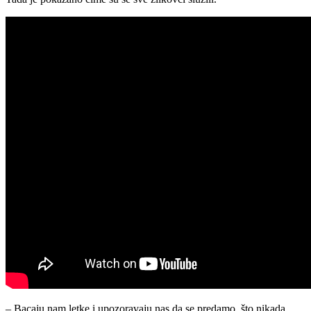
– Bacaju nam letke i upozoravaju nas da se predamo, što nikada