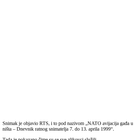
Snimak je objavio RTS, i to pod nazivom „NATO avijacija gađa u
ništa – Dnevnik ratnog snimatelja 7. do 13. aprila 1999“.
Tada je pokazano čime su se sve zlikovci služili.