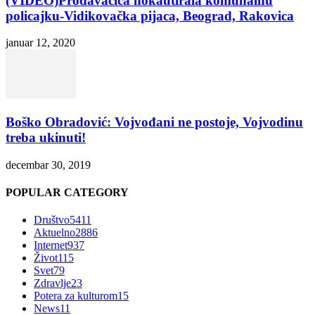
(VIDEO)Prodavačica nokautirala komunalnu
policajku-Vidikovačka pijaca, Beograd, Rakovica
januar 12, 2020
Boško Obradović: Vojvođani ne postoje, Vojvodinu
treba ukinuti!
decembar 30, 2019
POPULAR CATEGORY
Društvo
5411
Aktuelno
2886
Internet
937
Život
115
Svet
79
Zdravlje
23
Potera za kulturom
15
News
11