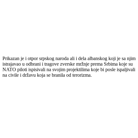
Prikazan je i otpor srpskog naroda ali i dela albanskog koji je sa njim
istrajavao u odbrani i tragove zverske mržnje prema Srbima koje su
NATO piloti ispisivali na svojim projektilima koje bi posle ispaljivali
na civile i državu koja se branila od terorizma.