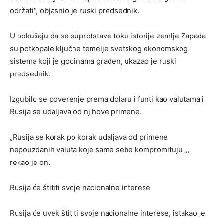
održati“, objasnio je ruski predsednik.
U pokušaju da se suprotstave toku istorije zemlje Zapada
su potkopale ključne temelje svetskog ekonomskog
sistema koji je godinama građen, ukazao je ruski
predsednik.
Izgubilo se poverenje prema dolaru i funti kao valutama i
Rusija se udaljava od njihove primene.
„Rusija se korak po korak udaljava od primene
nepouzdanih valuta koje same sebe kompromituju „,
rekao je on.
Rusija će štititi svoje nacionalne interese
Rusija će uvek štititi svoje nacionalne interese, istakao je