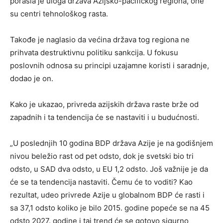
porasla je uloga država Azijsko-pacifičkog regiona, one
su centri tehnološkog rasta.
Takođe je naglasio da većina država tog regiona ne
prihvata destruktivnu politiku sankcija. U fokusu
poslovnih odnosa su principi uzajamne koristi i saradnje,
dodao je on.
Kako je ukazao, privreda azijskih država raste brže od
zapadnih i ta tendencija će se nastaviti i u budućnosti.
„U poslednjih 10 godina BDP država Azije je na godišnjem
nivou beležio rast od pet odsto, dok je svetski bio tri
odsto, u SAD dva odsto, u EU 1,2 odsto. Još važnije je da
će se ta tendencija nastaviti. Čemu će to voditi? Kao
rezultat, udeo privrede Azije u globalnom BDP će rasti i
sa 37,1 odsto koliko je bilo 2015. godine popeće se na 45
odsto 2027. godine i taj trend će se gotovo sigurno