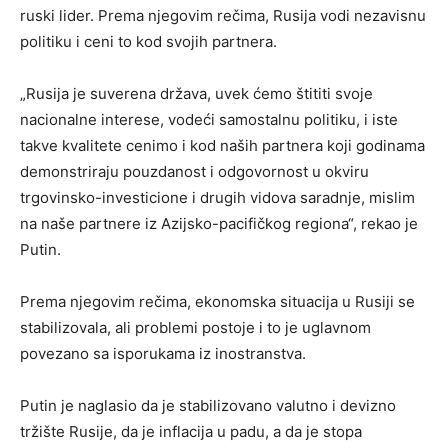
ruski lider. Prema njegovim rečima, Rusija vodi nezavisnu
politiku i ceni to kod svojih partnera.
„Rusija je suverena država, uvek ćemo štititi svoje
nacionalne interese, vodeći samostalnu politiku, i iste
takve kvalitete cenimo i kod naših partnera koji godinama
demonstriraju pouzdanost i odgovornost u okviru
trgovinsko-investicione i drugih vidova saradnje, mislim
na naše partnere iz Azijsko-pacifičkog regiona“, rekao je
Putin.
Prema njegovim rečima, ekonomska situacija u Rusiji se
stabilizovala, ali problemi postoje i to je uglavnom
povezano sa isporukama iz inostranstva.
Putin je naglasio da je stabilizovano valutno i devizno
tržište Rusije, da je inflacija u padu, a da je stopa