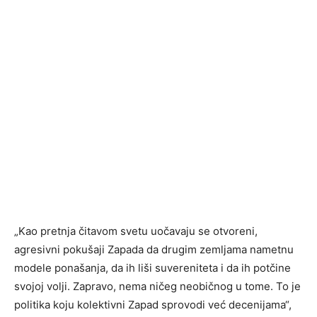
„Kao pretnja čitavom svetu uočavaju se otvoreni,
agresivni pokušaji Zapada da drugim zemljama nametnu
modele ponašanja, da ih liši suvereniteta i da ih potčine
svojoj volji. Zapravo, nema ničeg neobičnog u tome. To je
politika koju kolektivni Zapad sprovodi već decenijama“,