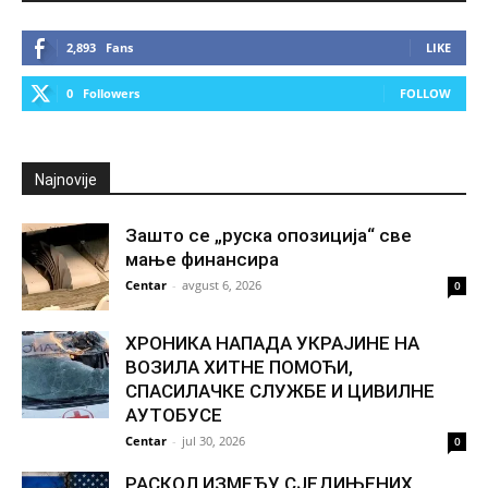
2,893
Fans
LIKE
0
Followers
FOLLOW
Najnovije
Зашто се „руска опозиција“ све
мање финансира
Centar
-
avgust 6, 2026
0
ХРОНИКА НАПАДА УКРАЈИНЕ НА
ВОЗИЛА ХИТНЕ ПОМОЋИ,
СПАСИЛАЧКЕ СЛУЖБЕ И ЦИВИЛНЕ
АУТОБУСЕ
Centar
-
jul 30, 2026
0
РАСКОЛ ИЗМЕЂУ СЈЕДИЊЕНИХ