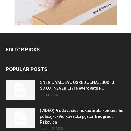
EDITOR PICKS
POPULAR POSTS
SNEG U VALJEVU USRED JUNA, LJUDI U
ŠOKU I NEVERICI?! Neverovatne...
jun 11, 2020
(VIDEO)Prodavačica nokautirala komunalnu
policajku-Vidikovačka pijaca, Beograd,
Rakovica
januar 12, 2020