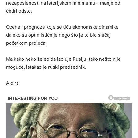
nezaposlenosti na istorijskom minimumu – manje od
četiri odsto.
Ocene i prognoze koje se tiču ekonomske dinamike
daleko su optimističnije nego što je to bio slučaj
početkom proleća.
Ma kako neko želeo da izoluje Rusiju, tako nešto nije
moguće, istakao je ruski predsednik.
Alo.rs