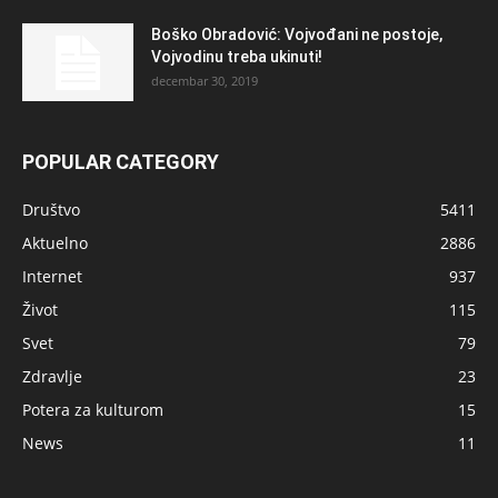
Boško Obradović: Vojvođani ne postoje,
Vojvodinu treba ukinuti!
decembar 30, 2019
POPULAR CATEGORY
Društvo
5411
Aktuelno
2886
Internet
937
Život
115
Svet
79
Zdravlje
23
Potera za kulturom
15
News
11