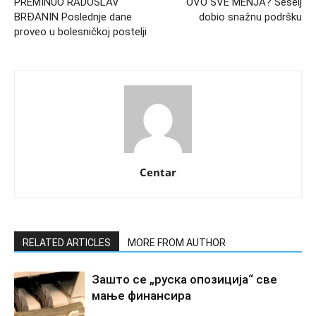
PREMINUO RADOSLAV
OVO SVE MENJA? Šešelj
BRĐANIN Poslednje dane
dobio snažnu podršku
proveo u bolesničkoj postelji
Centar
RELATED ARTICLES
MORE FROM AUTHOR
Зашто се „руска опозиција“ све
мање финансира